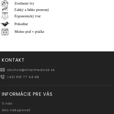
Zosilnené švy
Ľahký a ľahko prenosný
Ergonomický tvar
Pohodlné
Možno prať v práčke
KONTAKT
obchod
@
intermedicsk.sk
+421 915 77 44 88
INFORMÁCIE PRE VÁS
O nás
Ako nakupovať