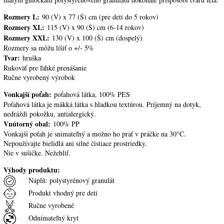
Rozmery L:
90 (V) x 77 (Š) cm (pre deti do 5 rokov)
Rozmery XL:
115 (V) x 90 (Š) cm (6-14 rokov)
Rozmery XXL:
130 (V) x 100 (Š) cm (dospelý)
Rozmery sa môžu líšiť o +/- 5%
Tvar:
hruška
Rukoväť pre ľahké prenášanie
Ručne vyrobený výrobok
Vonkajší poťah:
poťahová látka, 100% PES
Poťahová látka je mäkká látka s hladkou textúrou. Príjemný na dotyk,
nedráždi pokožku, antialergický.
Vnútorný obal:
100% PP
Vonkajší poťah je snímateľný a možno ho prať v práčke na 30°C.
Nepoužívajte bielidlá ani silné čistiace prostriedky.
Nie v sušičke. Nežehliť.
Výhody produktu:
Náplň: polystyrénový granulát
Produkt vhodný pre deti
Ručne vyrobené
Odnímateľný kryt