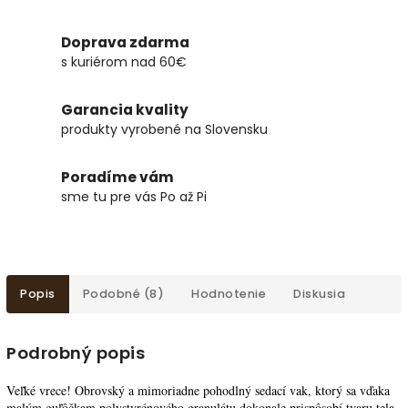
Doprava zdarma
s kuriérom nad 60€
Garancia kvality
produkty vyrobené na Slovensku
Poradíme vám
sme tu pre vás Po až Pi
Popis
Podobné (8)
Hodnotenie
Diskusia
Podrobný popis
Veľké vrece! Obrovský a mimoriadne pohodlný sedací vak, ktorý sa vďaka
malým guľôčkam polystyrénového granulátu dokonale prispôsobí tvaru tela.