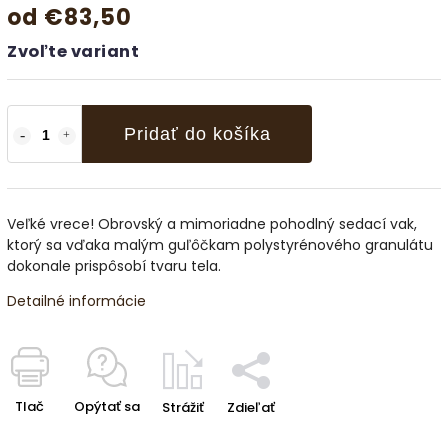
od
€83,50
Zvoľte variant
Pridať do košíka
Veľké vrece! Obrovský a mimoriadne pohodlný sedací vak,
ktorý sa vďaka malým guľôčkam polystyrénového granulátu
dokonale prispôsobí tvaru tela.
Detailné informácie
Tlač
Opýtať sa
Strážiť
Zdieľať