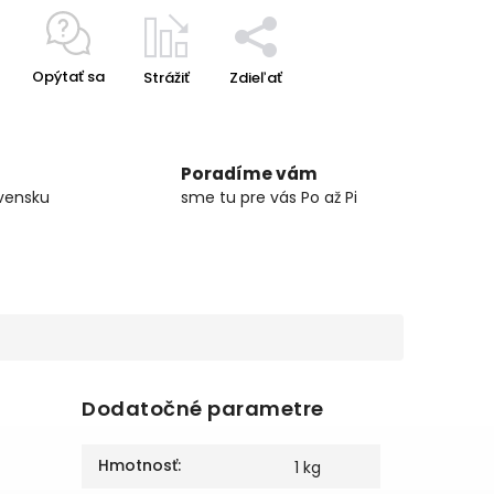
Opýtať sa
Strážiť
Zdieľať
Poradíme vám
vensku
sme tu pre vás Po až Pi
Dodatočné parametre
Hmotnosť
:
1 kg