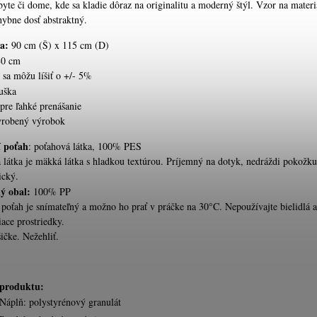
yte či dome, kde sa kladie dôraz na originalitu a moderný štýl. Vzor na materi
hybne dosť abstraktný.
a:
90 cm (Š) x 115 cm (D)
80 cm
sa môžu líšiť o +/- 5%
uška
pre ľahké prenášanie
yrobený výrobok
í poťah
: poťahová látka, 100% PES
 látka je mäkká látka s hladkou textúrou. Príjemný na dotyk, nedráždi pokožku
ický.
ý obal:
100% PP
 poťah je snímateľný a možno ho prať v práčke na 30°C. Nepoužívajte bielidlá a
tiace prostriedky.
ičke. Nežehliť.
produktu:
Náplň: polystyrénový granulát