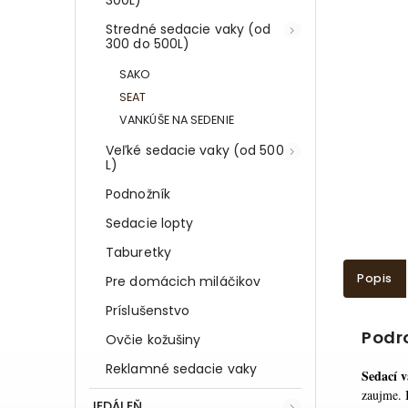
Stredné sedacie vaky (od
300 do 500L)
SAKO
SEAT
VANKÚŠE NA SEDENIE
Veľké sedacie vaky (od 500
L)
Podnožník
Sedacie lopty
Taburetky
Popis
Pre domácich miláčikov
Príslušenstvo
Podr
Ovčie kožušiny
Reklamné sedacie vaky
Sedací 
zaujme. 
JEDÁLEŇ