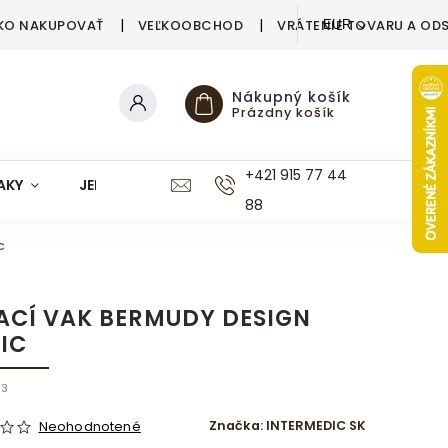
KO NAKUPOVAŤ
VEĽKOOBCHOD
VRÁTENIE TOVARU A OD
EUR
Nákupný košík
Prázdny košík
+421 915 77 44
AKY
JEDÁLEŇ
KUCHYŇA
KÚPEĽŇA
M
88
c
ACÍ VAK BERMUDY DESIGN
IC
83
Značka:
INTERMEDIC SK
Neohodnotené