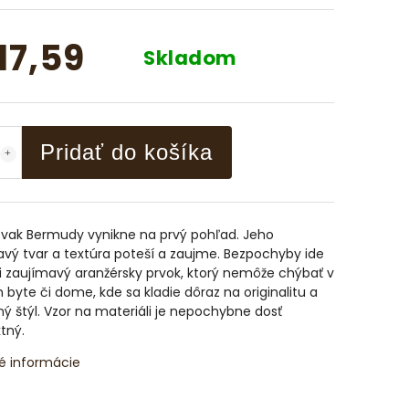
17,59
Skladom
Pridať do košíka
 vak Bermudy vynikne na prvý pohľad. Jeho
vý tvar a textúra poteší a zaujme. Bezpochyby ide
 zaujímavý aranžérsky prvok, ktorý nemôže chýbať v
byte či dome, kde sa kladie dôraz na originalitu a
 štýl. Vzor na materiáli je nepochybne dosť
tný.
é informácie