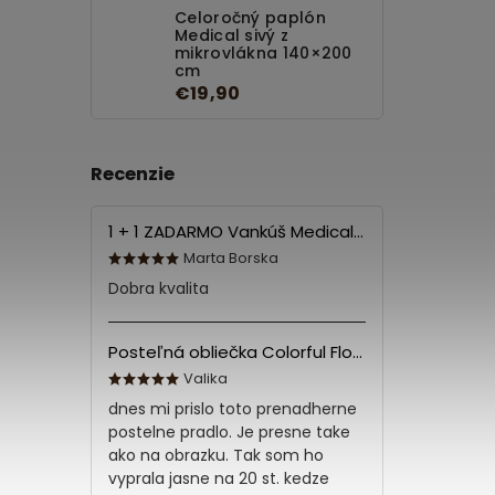
Celoročný paplón
Medical sivý z
mikrovlákna 140×200
cm
€19,90
Recenzie
1 + 1 ZADARMO Vankúš Medical 70x90 cm
Marta Borska
Dobra kvalita
Posteľná obliečka Colorful Flowers Modrá 140x200/70x90 cm
Valika
dnes mi prislo toto prenadherne
postelne pradlo. Je presne take
ako na obrazku. Tak som ho
vyprala jasne na 20 st. kedze