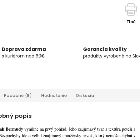
Tlač
Doprava zdarma
Garancia kvality
s kuriérom nad 60€
produkty vyrobené na Slo
Podobné (8)
Hodnotenie
Diskusia
obný popis
vak Bermudy
vynikne na prvý pohľad. Jeho zaujímavý tvar a textúra poteší a
Bezpochyby ide o veľmi zaujímavý aranžérsky prvok, ktorý nemôže chýbať v