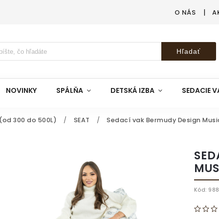
O NÁS
A
Hľadať
NOVINKY
SPÁLŇA
DETSKÁ IZBA
SEDACIE V
(od 300 do 500L)
/
SEAT
/
Sedací vak Bermudy Design Musi
SED
MUS
Kód:
98