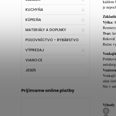
každom b
je nepoc
KUCHYŇA
Základň
KÚPEĽŇA
Výška:
Rozmery 
MATERIÁLY A DOPLNKY
Tvar:
hr
Rukoväť 
POĽOVNÍCTVO - RYBÁRSTVO
Ručne v
VÝPREDAJ
Vonkajš
Poťahová
VIANOCE
antialerg
Vnútorn
JESEŇ
Vonkajší
silné čis
Nie v suš
Prijímame online platby
Výhody 