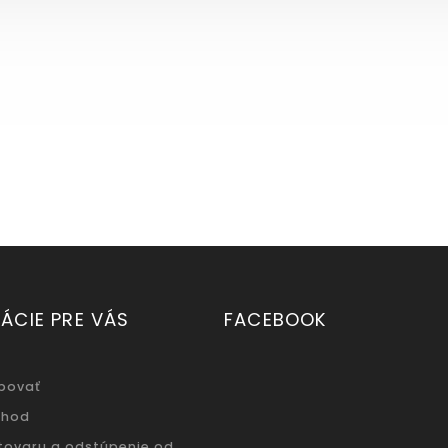
ÁCIE PRE VÁS
FACEBOOK
povať
chod
 tovaru a odstúpenie od