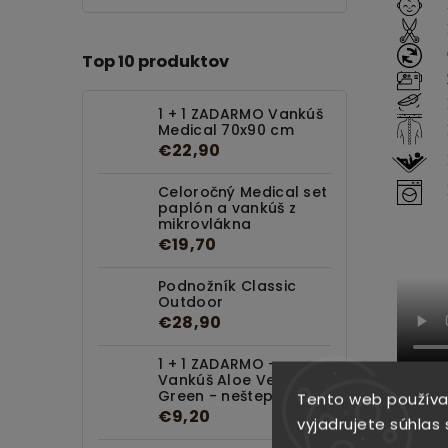
Top 10 produktov
1 + 1 ZADARMO Vankúš
Medical 70x90 cm
€22,90
Celoročný Medical set
paplón a vankúš z
mikrovlákna
€19,70
Podnožník Classic
Outdoor
€28,90
1 + 1 ZADARMO -
Vankúš Aloe Vera
Green - neštepovaný
Tento web používa
€9,20
vyjadrujete súhlas 