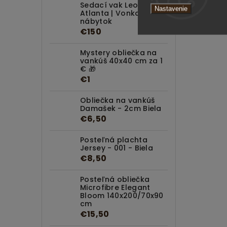
Sedací vak Leone
Nastavenie
Atlanta | Vonkajší
nábytok
€150
Mystery obliečka na
vankúš 40x40 cm za 1
€ 🎁
€1
Obliečka na vankúš
Damašek - 2cm Biela
€6,50
Posteľná plachta
Jersey - 001 - Biela
€8,50
Posteľná obliečka
Microfibre Elegant
Bloom 140x200/70x90
cm
€15,50