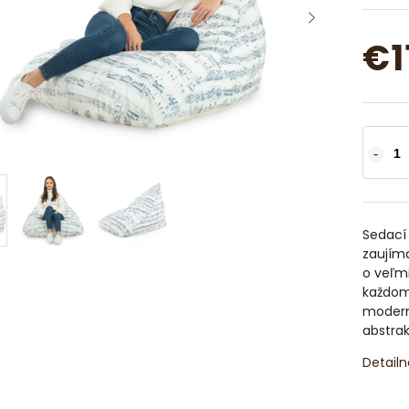
€1
Sedací
zaujíma
o veľmi
každom 
moderný
abstrak
Detailn