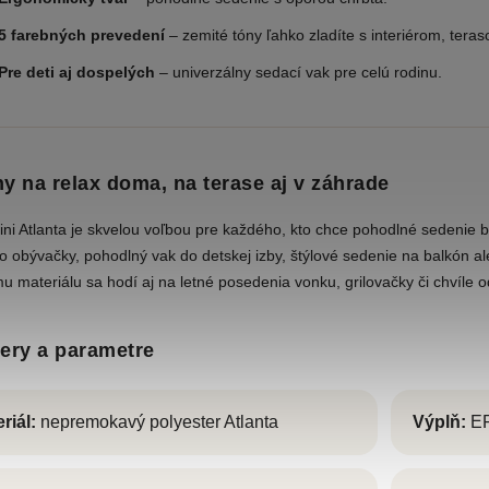
5 farebných prevedení
– zemité tóny ľahko zladíte s interiérom, tera
Pre deti aj dospelých
– univerzálny sedací vak pre celú rodinu.
ny na relax doma, na terase aj v záhrade
ini Atlanta je skvelou voľbou pre každého, kto chce pohodlné sedenie 
do obývačky, pohodlný vak do detskej izby, štýlové sedenie na balkón a
u materiálu sa hodí aj na letné posedenia vonku, grilovačky či chvíle 
ry a parametre
riál:
nepremokavý polyester Atlanta
Výplň:
EP