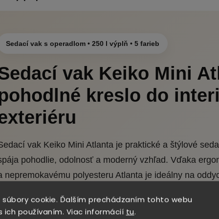
Sedací vak s operadlom • 250 l výplň • 5 farieb
Sedací vak Keiko Mini At
pohodlné kreslo do interi
exteriéru
Sedací vak Keiko Mini Atlanta je praktické a štýlové seda
spája pohodlie, odolnosť a moderný vzhľad. Vďaka ergo
a nepremokavému polyesteru Atlanta je ideálny na oddyc
terase, balkóne, v záhrade aj pri bazéne.
 súbory cookie. Ďalším prechádzaním tohto webu
s ich používaním. Viac informácií
tu
.