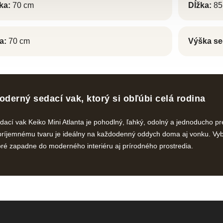
ka:
70 cm
Dĺžka:
85
a:
70 cm
Výška se
oderný sedací vak, ktorý si obľúbi celá rodina
dací vak Keiko Mini Atlanta je pohodlný, ľahký, odolný a jednoducho
príjemnému tvaru je ideálny na každodenný oddych doma aj vonku. Vybert
oré zapadne do moderného interiéru aj prírodného prostredia.