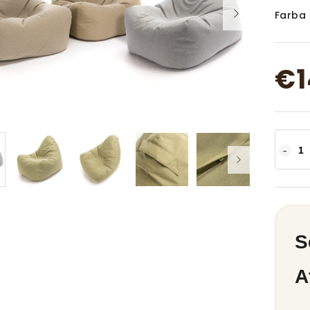
Farba
€1
S
A