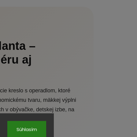
lanta –
éru aj
cie kreslo s operadlom, ktoré
nomickému tvaru, mäkkej výplni
h v obývačke, detskej izbe, na
Súhlasím