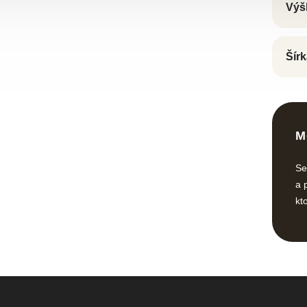
Výš
Šírk
M
Se
a 
kt