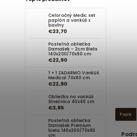
Celoročný Medic set
paplón a vankúš z
bavlny
€23,70
Posteľná obliečka
Damašek - 2cm Biela
140x200/70x90 cm
€22,90
1 + 1 ZADARMO Vankúš
Medical 70x90 cm
€22,90
Obliečka na vankúš
Slnečnica 40x40 cm
€3,85
Popis
Posteľná obliečka
Damašek Premium
biela 140x200/70x90
Podr
cm