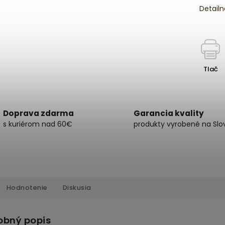
Detailn
Tlač
Doprava zdarma
Garancia kvality
s kuriérom nad 60€
produkty vyrobené na Slo
Hodnotenie
Diskusia
obný popis