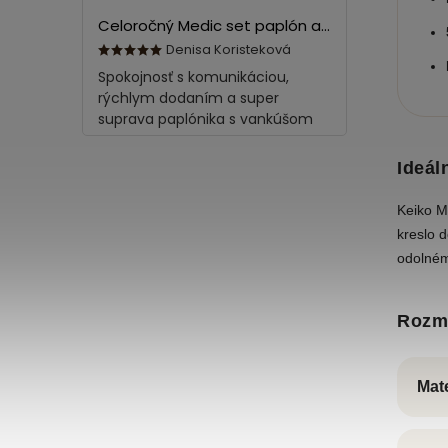
Celoročný Medic set paplón a vankúš z bavlny
Denisa Koristeková
Spokojnosť s komunikáciou,
rýchlym dodaním a super
suprava paplónika s vankúšom
Ideál
Keiko M
kreslo 
odolném
Rozme
Mate