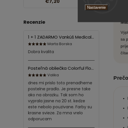
€7,20
Nastavenie
Recenzie
Ma
Výpl
1 + 1 ZADARMO Vankúš Medical 70x90 cm
sa p
Marta Borska
príj
Dobra kvalita
číta
Posteľná obliečka Colorful Flowers Modrá 140x200/70x90 cm
Valika
Prečo
dnes mi prislo toto prenadherne
postelne pradlo. Je presne take
ako na obrazku. Tak som ho
vyprala jasne na 20 st. kedze
este nebolo pouzivane. Farby su
krasne svieze. Za mna vrelo
odporucam