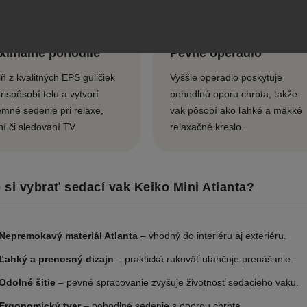
ximálne pohodlie
Pevné operadlo
ň z kvalitných EPS guličiek
Vyššie operadlo poskytuje
rispôsobí telu a vytvorí
pohodlnú oporu chrbta, takže
emné sedenie pri relaxe,
vak pôsobí ako ľahké a mäkké
ní či sledovaní TV.
relaxačné kreslo.
 si vybrať sedací vak Keiko Mini Atlanta?
Nepremokavý materiál Atlanta
– vhodný do interiéru aj exteriéru.
Ľahký a prenosný dizajn
– praktická rukoväť uľahčuje prenášanie.
Odolné šitie
– pevné spracovanie zvyšuje životnosť sedacieho vaku.
Ergonomický tvar
– pohodlné sedenie s oporou chrbta.