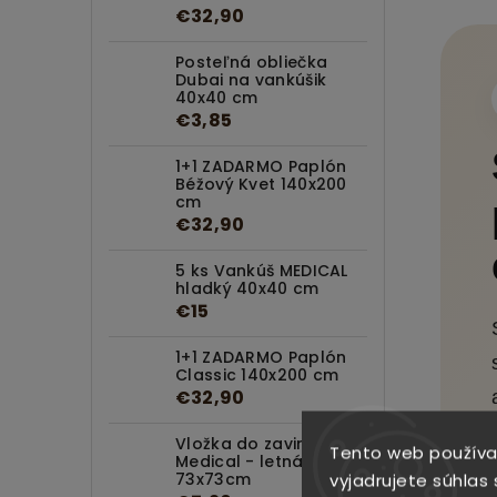
€32,90
Posteľná obliečka
Dubai na vankúšik
40x40 cm
€3,85
1+1 ZADARMO Paplón
Béžový Kvet 140x200
cm
€32,90
5 ks Vankúš MEDICAL
hladký 40x40 cm
€15
1+1 ZADARMO Paplón
Classic 140x200 cm
€32,90
Vložka do zavinovačky
Tento web používa
Medical - letná
73x73cm
vyjadrujete súhlas 