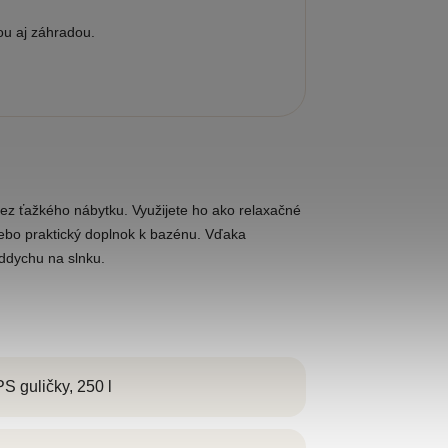
sou aj záhradou.
bez ťažkého nábytku. Využijete ho ako relaxačné
lebo praktický doplnok k bazénu. Vďaka
oddychu na slnku.
S guličky, 250 l