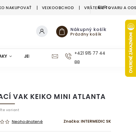
KO NAKUPOVAŤ
VEĽKOOBCHOD
VRÁTENIE TOVARU A OD
EUR
Nákupný košík
Prázdny košík
+421 915 77 44
AKY
JEDÁLEŇ
KUCHYŇA
KÚPEĽŇA
M
88
ACÍ VAK KEIKO MINI ATLANTA
ľte variant
Značka:
INTERMEDIC SK
Neohodnotené