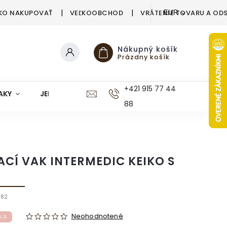
KO NAKUPOVAŤ
VEĽKOOBCHOD
VRÁTENIE TOVARU A OD
EUR
Nákupný košík
Prázdny košík
+421 915 77 44
AKY
JEDÁLEŇ
KUCHYŇA
KÚPEĽŇA
M
88
ACÍ VAK INTERMEDIC KEIKO S
582
Neohodnotené
KA