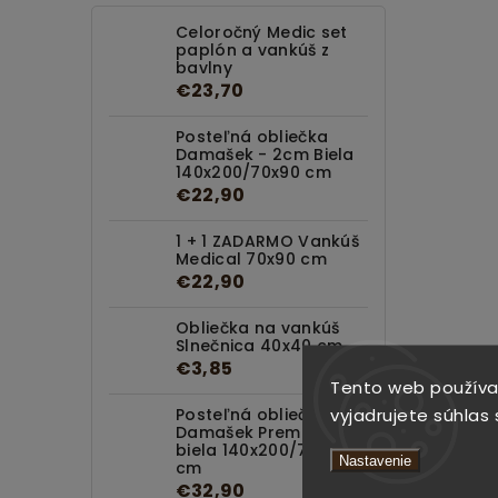
Celoročný Medic set
paplón a vankúš z
bavlny
€23,70
Posteľná obliečka
Damašek - 2cm Biela
140x200/70x90 cm
€22,90
1 + 1 ZADARMO Vankúš
Medical 70x90 cm
€22,90
Obliečka na vankúš
Slnečnica 40x40 cm
€3,85
Tento web používa
vyjadrujete súhlas 
Posteľná obliečka
Damašek Premium
biela 140x200/70x90
Nastavenie
cm
€32,90