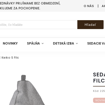
BJEDNÁVKY PRIJÍMAME BEZ OBMEDZENÍ,
O NÁS
A
AKUJEME ZA POCHOPENIE.
Hľadať
NOVINKY
SPÁLŇA
DETSKÁ IZBA
SEDACIE V
Keiko S Filc
SED
FILC
Kód:
22
NOVIN