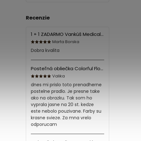
Recenzie
1 + 1 ZADARMO Vankúš Medical 70x90 cm
Marta Borska
Dobra kvalita
Posteľná obliečka Colorful Flowers Modrá 140x200/70x90 cm
Valika
dnes mi prislo toto prenadherne
postelne pradlo. Je presne take
ako na obrazku. Tak som ho
vyprala jasne na 20 st. kedze
este nebolo pouzivane. Farby su
krasne svieze. Za mna vrelo
odporucam