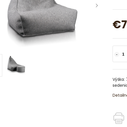
€7
Výška: 
sedenia
Detailn