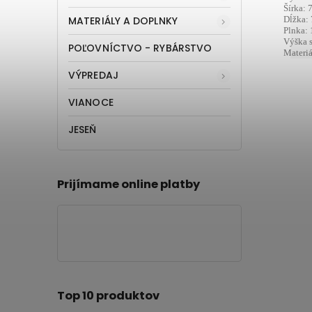
Šírka: 
MATERIÁLY A DOPLNKY
Dĺžka:
Plnka: 
Výška 
POĽOVNÍCTVO - RYBÁRSTVO
Materiá
VÝPREDAJ
VIANOCE
JESEŇ
Prijímame online platby
Top 10 produktov