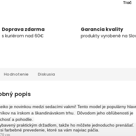
Tlač
Doprava zdarma
Garancia kvality
s kuriérom nad 60€
produkty vyrobené na Slo
Hodnotenie
Diskusia
obný popis
eiko je novinkou medzi sedacími vakmi! Tento model je populárny hlav
níkov na írskom a škandinávskom trhu. Dôvodom jeho obľúbenosti je
chosť a pohodlie.
vybavený praktickým držadlom, takže ho môžete jednoducho prenášať.
 si farbebné prevedenie, ktoré sa vám najviac páčia.
 70 cm