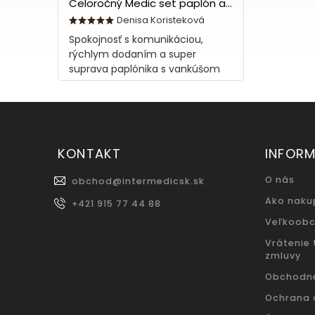
Celoročný Medic set paplón a vankúš z bavlny
Denisa Koristeková
Spokojnosť s komunikáciou,
rýchlym dodaním a super
suprava paplónika s vankúšom
KONTAKT
INFORM
O nás
obchod
@
intermedicsk.sk
Ako naku
+421 915 77 44 88
Veľkoob
Vrátenie
zmluvy
Obchodn
Ochrana 