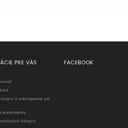
ÁCIE PRE VÁS
FACEBOOK
povať
chod
 tovaru a odstúpenie od
é podmienky
osobných údajov