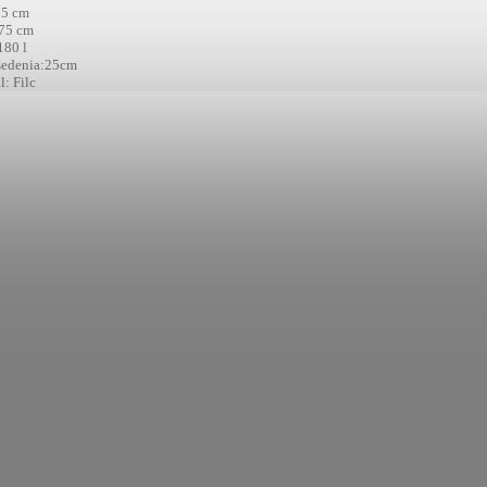
75 cm
 75 cm
180 l
sedenia:25cm
l: Filc