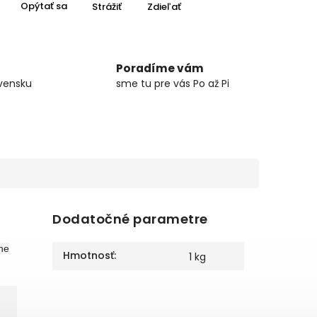
Opýtať sa
Strážiť
Zdieľať
Poradíme vám
vensku
sme tu pre vás Po až Pi
Dodatočné parametre
ne
Hmotnosť
:
1 kg