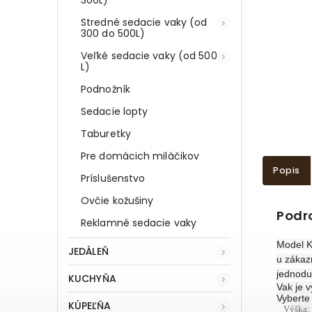
Stredné sedacie vaky (od
300 do 500L)
Veľké sedacie vaky (od 500
L)
Podnožník
Sedacie lopty
Taburetky
Pre domácich miláčikov
Popis
Príslušenstvo
Ovčie kožušiny
Podr
Reklamné sedacie vaky
Model K
JEDÁLEŇ
u zákaz
jednodu
KUCHYŇA
Vak je 
Vyberte
KÚPEĽŇA
Výška: