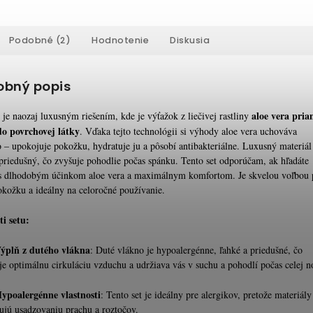
Podobné (2)
Hodnotenie
Diskusia
obný popis
aloe vera pri
 je naozaj luxusným riešením, kde je výťažok z liečivej rastliny
o povrchovej látky
. Vďaka tejto technológii si výhody aloe vera uchováva
 – upokojuje pokožku, hydratuje ju a pôsobí antibakteriálne. Luxusný materiál
priedušný, čo zvyšuje pohodlie počas spánku. Tento set odporúčam, ak hľadáte
s dlhodobým účinkom aloe vera a maximálnym komfortom. Je skvelou voľbou 
pokožku a ideálny na celoročné používanie.
ti setu:
ýplň z dutého vlákna
: Duté vlákno je hypoalergénne, ľahké a priedušné, čo
je optimálnu cirkuláciu vzduchu a udržiava vás v suchu a pohodlí počas celej n
ypoalergénne vlastnosti
: Tento set je ideálny pre alergikov, pretože materiály
ujú usadzovaniu prachu a roztočov.