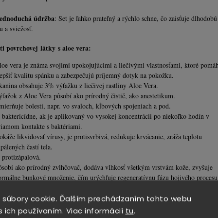
ednoduchá údržba
: Set je ľahko prateľný a rýchlo schne, čo zaisťuje dlhodobú
u a sviežosť.
ti povrchovej látky s aloe vera:
loe vera je známa svojimi upokojujúcimi a liečivými vlastnosťami, ktoré pomá
lepšiť kvalitu spánku a zabezpečujú príjemný dotyk na pokožku.
kanina obsahuje 3% výťažku z liečivej rastliny Aloe Vera.
ýťažok z Aloe Vera pôsobí ako prírodný čistič, ako anestetikum.
mierňuje bolesti, napr. vo svaloch, kĺbových spojeniach a pod.
e baktericídne, ak je aplikovaný vo vysokej koncentrácii po niekoľko hodín v
riamom kontakte s baktériami.
okáže likvidovať vírusy, je protisvrbivá, redukuje krvácanie, zráža teplotu
apálených častí tela.
e protizápalová.
ôsobí ako prírodný zvlhčovač, dodáva vlhkosť všetkým vrstvám kože, zvyšuje
ormálne bunkové množenie, čím urýchľuje regeneratívnu fázu hojivého procesu
vojim charakterom táto tkanina veľmi pripomína prírodný hodváb. Extra jemné
loženie dodáva tkanine extra príjemný pocit pri dotyku, je ľahká, vysoko absorp
 súbory cookie. Ďalším prechádzaním tohto webu
ritom veľmi hustá a protikrčivá.
s ich používaním. Viac informácií
tu
.