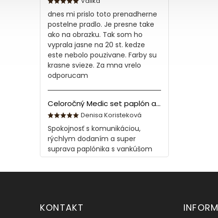
Valika
dnes mi prislo toto prenadherne
postelne pradlo. Je presne take
ako na obrazku. Tak som ho
vyprala jasne na 20 st. kedze
este nebolo pouzivane. Farby su
krasne svieze. Za mna vrelo
odporucam
Celoročný Medic set paplón a vankúš z bavlny
Denisa Koristeková
Spokojnosť s komunikáciou,
rýchlym dodaním a super
suprava paplónika s vankúšom
KONTAKT
INFORM