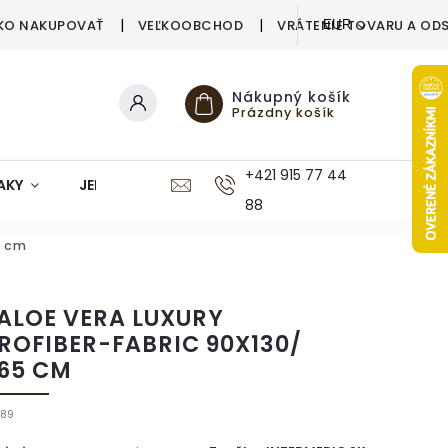
KO NAKUPOVAŤ
VEĽKOOBCHOD
VRÁTENIE TOVARU A OD
EUR
Nákupný košík
Prázdny košík
+421 915 77 44
AKY
JEDÁLEŇ
KUCHYŇA
KÚPEĽŇA
M
88
5 cm
 ALOE VERA LUXURY
ROFIBER-FABRIC 90X130/
65 CM
89