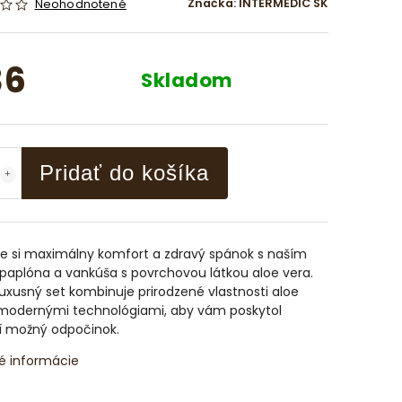
Značka:
INTERMEDIC SK
Neohodnotené
36
Skladom
Pridať do košíka
te si maximálny komfort a zdravý spánok s naším
paplóna a vankúša s povrchovou látkou aloe vera.
uxusný set kombinuje prirodzené vlastnosti aloe
 modernými technológiami, aby vám poskytol
ší možný odpočinok.
é informácie