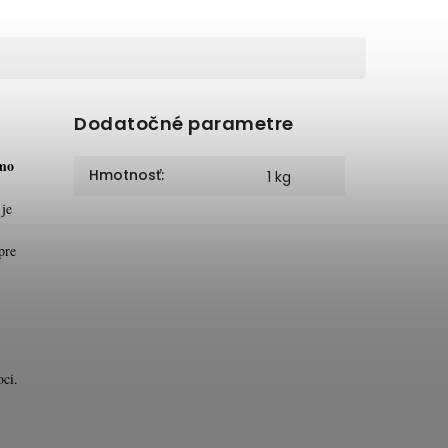
Dodatočné parametre
amo
Hmotnosť
:
1 kg
 je
pre
oci.