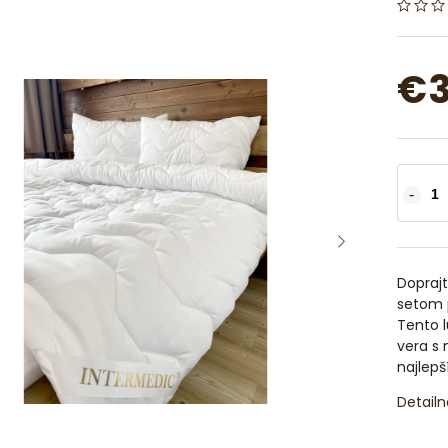
€
Dopraj
setom 
Tento l
vera s
najlep
Detailn