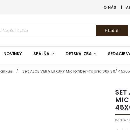
O NÁS
A
Hľadať
NOVINKY
SPÁLŇA
DETSKÁ IZBA
SEDACIE V
vankúš
/
Set ALOE VERA LUXURY Microfiber-fabric 90x130/ 45x6
SET
MIC
45X
Kód:
473