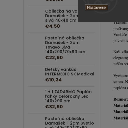
O
o
Nastavenie
Obliečka na vankúš
Damašek - 2cm Svetlo
sivá 40x40 cm
Tkanina
€4,50
prešívan
Vankúše 
Posteľná obliečka
povrchov
Damašek - 2cm
Tmavo Sivá
Naši záka
140x200/70x90 cm
€22,90
elegantný
naším se
Detský vankúš
INTERMEDIC SK Medical
Vychutnaj
€10,34
setom. Ne
paplóna 
1 + 1 ZADARMO Paplón
ľahký celoročný Leo
Rozmer
140x200 cm
Materiá
€32,90
Materiá
Materiá
Posteľná obliečka
Damašek - 2cm Svetlo
sivá 140x200/70x90