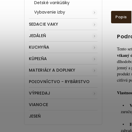
Detské vankúšiky
Vybavenie izby
Popis
SEDACIE VAKY
Podr
JEDÁLEŇ
KUCHYŇA
Tento set
vtkaný d
KÚPEĽŇA
dlhodobo
jemný a 
MATERIÁLY A DOPLNKY
produkt 
citlivú 
POĽOVNÍCTVO - RYBÁRSTVO
Vlastnos
VÝPREDAJ
VIANOCE
V
•
zaruču
JESEŇ
H
•
zabraň