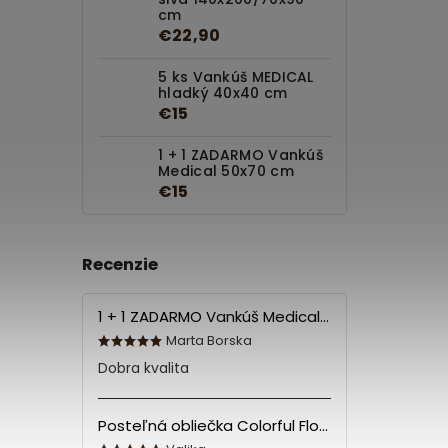
cm
€22,90
5 ks Vankúš MEDICAL
hladký 40x40 cm
€15
1 + 1 ZADARMO Vankúš
Medical 50x70 cm
€15
Recenzie
1 + 1 ZADARMO Vankúš Medical 70x90 cm
Marta Borska
Dobra kvalita
Posteľná obliečka Colorful Flowers Modrá 140x200/70x90 cm