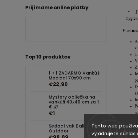
Prijímame online platby
J
•
hygien
Vlastnos
A
z
T
Top 10 produktov
V
Z
1 + 1 ZADARMO Vankúš
J
Medical 70x90 cm
p
€22,90
D
z
Mystery obliečka na
J
vankúš 40x40 cm za 1
P
€ 🎁
n
€1
S
z
Tento web používa
Sedací vak Bali
Outdoor
p
vyjadrujete súhlas 
€98,89