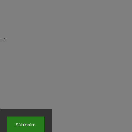
hajú
.
čná,
Súhlasím