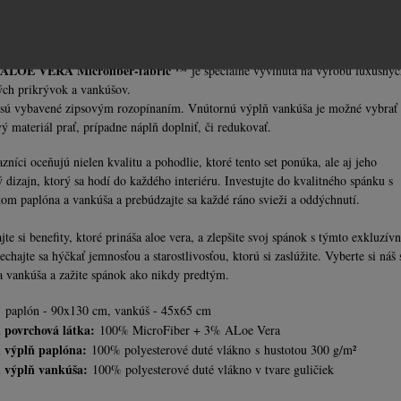
dpudzuje vlhkosť a chlad zvonku, veľké množstvo pórov umožňuje ľahké
dparovanie potu. V horúčave ochladí, v zime zahreje.
ALOE VERA Microfiber-fabric ™
je špeciálne vyvinutá na výrobu luxusný
ých prikrývok a vankúšov.
sú vybavené zipsovým rozopínaním. Vnútornú výplň vankúša je možné vybrať 
ý materiál prať, prípadne náplň doplniť, či redukovať.
zníci oceňujú nielen kvalitu a pohodlie, ktoré tento set ponúka, ale aj jeho
 dizajn, ktorý sa hodí do každého interiéru. Investujte do kvalitného spánku s
tom paplóna a vankúša a prebúdzajte sa každé ráno svieži a oddýchnutí.
te si benefity, ktoré prináša aloe vera, a zlepšite svoj spánok s týmto exkluzí
chajte sa hýčkať jemnosťou a starostlivosťou, ktorú si zaslúžite. Vyberte si náš 
a vankúša a zažite spánok ako nikdy predtým.
:
paplón - 90x130 cm, vankúš - 45x65 cm
l povrchová látka:
100% MicroFiber + 3% ALoe Vera
l výplň paplóna:
100% polyesterové duté vlákno
s
hustotou 300 g/m²
l výplň vankúša:
100% polyesterové duté vlákno v tvare guličiek