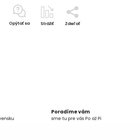
Opýtať sa
Strážiť
Zdieľať
Poradíme vám
vensku
sme tu pre vás Po až Pi