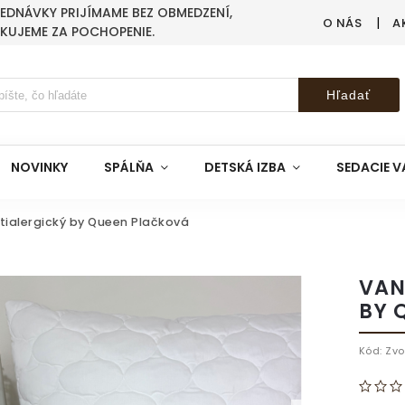
BJEDNÁVKY PRIJÍMAME BEZ OBMEDZENÍ,
O NÁS
A
AKUJEME ZA POCHOPENIE.
Hľadať
NOVINKY
SPÁLŇA
DETSKÁ IZBA
SEDACIE V
tialergický by Queen Plačková
VAN
BY 
Kód:
Zvo