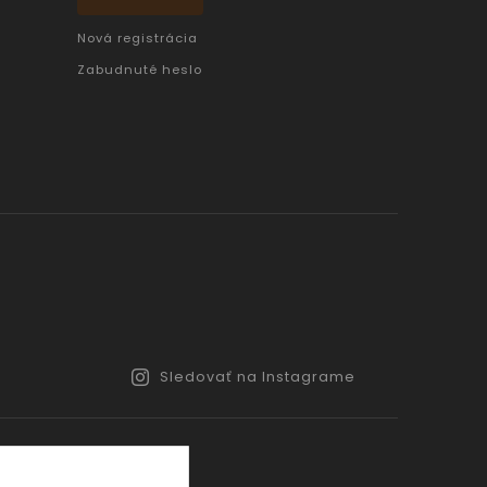
Nová registrácia
Zabudnuté heslo
Sledovať na Instagrame