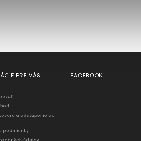
ÁCIE PRE VÁS
FACEBOOK
povať
chod
 tovaru a odstúpenie od
é podmienky
osobných údajov