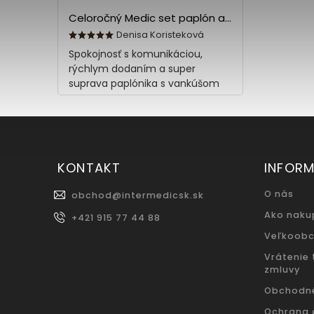
Celoročný Medic set paplón a vankúš z bavlny
Denisa Koristeková
Spokojnosť s komunikáciou,
rýchlym dodaním a super
suprava paplónika s vankúšom
KONTAKT
INFORM
O nás
obchod
@
intermedicsk.sk
Ako naku
+421 915 77 44 88
Veľkoob
Vrátenie
zmluvy
Obchodn
Ochrana 