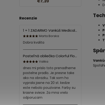
N
€7,20
D
Tech
Recenzie
V
1 + 1 ZADARMO Vankúš Medical 70x90 cm
P
P
Marta Borska
T
Dobra kvalita
Spán
Posteľná obliečka Colorful Flowers Modrá 140x200/70x90 cm
Vankúš
Valika
Spoľahn
dnes mi prislo toto prenadherne
postelne pradlo. Je presne take
ako na obrazku. Tak som ho
vyprala jasne na 20 st. kedze
este nebolo pouzivane. Farby su
krasne svieze. Za mna vrelo
odporucam