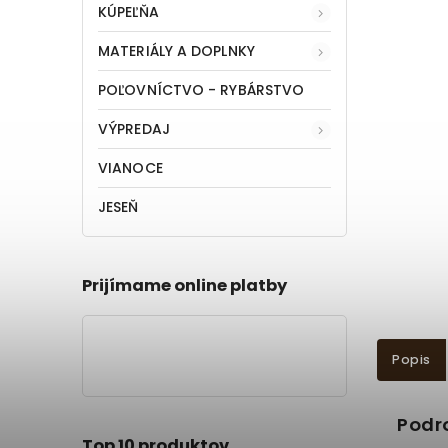
KÚPEĽŇA
MATERIÁLY A DOPLNKY
POĽOVNÍCTVO - RYBÁRSTVO
VÝPREDAJ
VIANOCE
JESEŇ
Prijímame online platby
Popis
Podr
Top 10 produktov