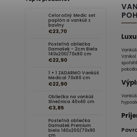
VAN
POH
Celoročný Medic set
paplón a vankúš z
bavlny
€23,70
Luxu
Posteľná obliečka
Damašek - 2cm Biela
Vankú
140x200/70x90 cm
Vzniko
€22,90
spoľahl
pokožk
1 + 1 ZADARMO Vankúš
Medical 70x90 cm
Výpl
€22,90
Vankúš
Obliečka na vankúš
Slnečnica 40x40 cm
hypoal
€3,85
Príj
Posteľná obliečka
Damašek Premium
Povr
biela 140x200/70x90
cm