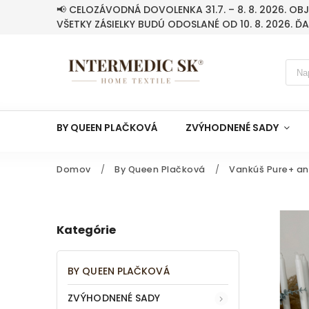
📢 CELOZÁVODNÁ DOVOLENKA 31.7. – 8. 8. 2026. O
VŠETKY ZÁSIELKY BUDÚ ODOSLANÉ OD 10. 8. 2026. Ď
BY QUEEN PLAČKOVÁ
ZVÝHODNENÉ SADY
Domov
/
By Queen Plačková
/
Vankúš Pure+ an
Kategórie
BY QUEEN PLAČKOVÁ
ZVÝHODNENÉ SADY