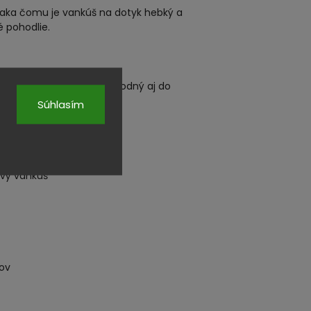
ďaka čomu je vankúš na dotyk hebký a
é pohodlie.
lžuje jeho životnosť. Je vhodný aj do
Súhlasím
ový vankúš
čov