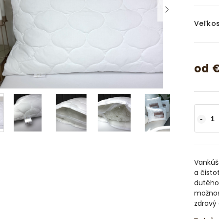
Veľkos
od
Vankúš 
a čisto
dutého
možnosť
zdravý 