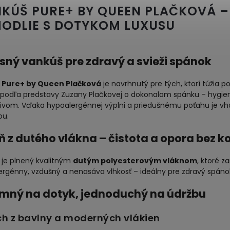
KÚŠ PURE+ BY QUEEN PLAČKOVÁ 
ODLIE S DOTYKOM LUXUSU
sný vankúš pre zdravý a svieži spánok
š
Pure+ by Queen Plačková
je navrhnutý pre tých, ktorí túžia p
l podľa predstavy Zuzany Plačkovej o dokonalom spánku – hyg
ivom. Vďaka hypoalergénnej výplni a priedušnému poťahu je vhodn
ou.
ň z dutého vlákna – čistota a opora bez
 je plnený kvalitným
dutým polyesterovým vláknom
, ktoré z
ergénny, vzdušný a nenasáva vlhkosť – ideálny pre zdravý spáno
emný na dotyk, jednoduchý na údržbu
ch z bavlny a moderných vlákien