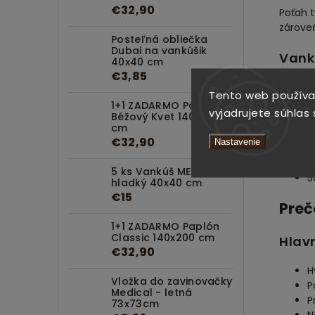
€32,90
Poťah t
zároveň
Posteľná obliečka
Dubai na vankúšik
Vankú
40x40 cm
€3,85
Celý v
Tento web používa
domácno
1+1 ZADARMO Paplón
vyjadrujete súhlas 
Béžový Kvet 140x200
cm
Dost
€32,90
Nastavenie
7
5 ks Vankúš MEDICAL
5
hladký 40x40 cm
€15
Preč
1+1 ZADARMO Paplón
Classic 140x200 cm
Hlav
€32,90
H
Vložka do zavinovačky
P
Medical - letná
P
73x73cm