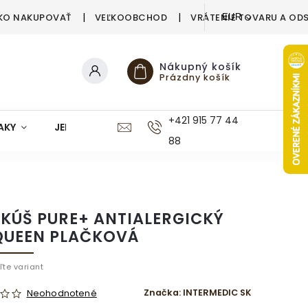
KO NAKUPOVAŤ
VEĽKOOBCHOD
VRÁTENIE TOVARU A OD
EUR
Nákupný košík
Prázdny košík
+421 915 77 44
AKY
JEDÁLEŇ
KUCHYŇA
KÚPEĽŇA
M
88
KÚŠ PURE+ ANTIALERGICKÝ
QUEEN PLAČKOVÁ
ľte variant
Značka:
INTERMEDIC SK
Neohodnotené