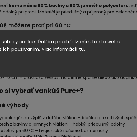
vorí
kombinácia 50 % bavlny a 50 % jemného polyesteru
, v
 odolný pri praní. Materiál je priedušný a príjemný pre celonočn
š môžete prať pri 60 °C
ankúš je
prateľný do 60 °C
, čo zaisťuje dôkladnú hygienu a pred
 súbory cookie. Ďalším prechádzaním tohto webu
stí s deťmi, alergikmi či domácimi miláčikmi.
s ich používaním. Viac informácií
tu
.
upné rozmery
0×90 cm – klasický rozmer pre dospelých
0×70 cm – praktická veľkosť na denné spanie alebo ako doplnk
o si vybrať vankúš Pure+?
né výhody
ypoalergénna výplň z dutého vlákna – ideálna pre citlivých spá
oťah z bavlny a jemných vlákien – hebký, priedušný, odolný
rateľný pri 60 °C – hygienické riešenie bez námahy