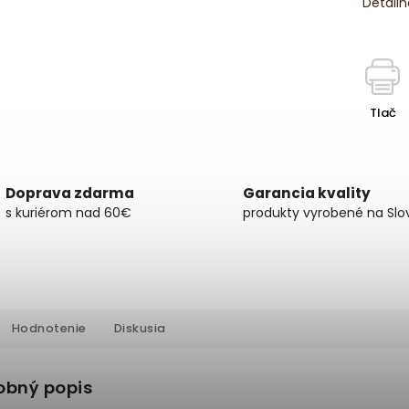
Detailn
Tlač
Doprava zdarma
Garancia kvality
s kuriérom nad 60€
produkty vyrobené na Slo
Hodnotenie
Diskusia
obný popis