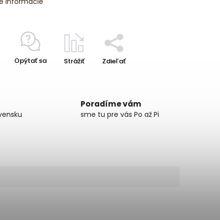
é informácie
Opýtať sa
Strážiť
Zdieľať
Poradíme vám
vensku
sme tu pre vás Po až Pi