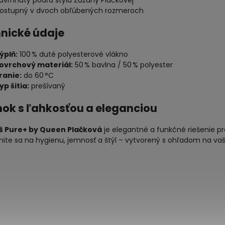
avrhnutý podľa štýlu Zuzany Plačkovej
ostupný v dvoch obľúbených rozmeroch
nické údaje
ýplň:
100 % duté polyesterové vlákno
ovrchový materiál:
50 % bavlna / 50 % polyester
ranie:
do 60 °C
yp šitia:
prešívaný
ok s ľahkosťou a eleganciou
 Pure+ by Queen Plačková
je elegantné a funkčné riešenie p
ite sa na hygienu, jemnosť a štýl – vytvorený s ohľadom na vaš