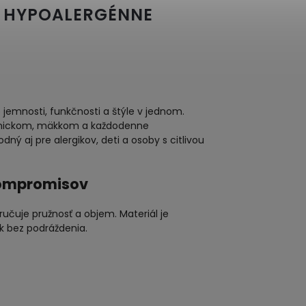
– HYPOALERGÉNNE
o jemnosti, funkčnosti a štýle v jednom.
ienickom, mäkkom a každodenne
ý aj pre alergikov, deti a osoby s citlivou
 kompromisov
aručuje pružnosť a objem. Materiál je
k bez podráždenia.