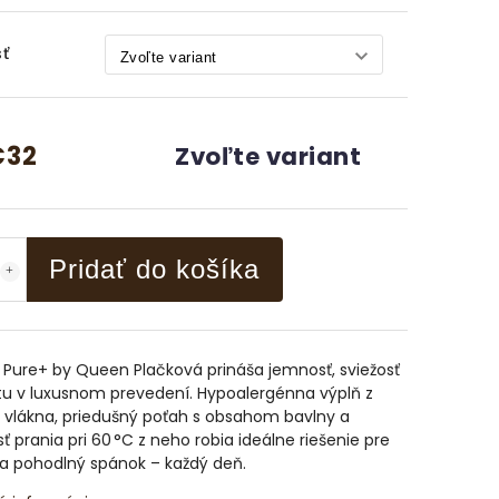
ť
€32
Zvoľte variant
Pridať do košíka
Pure+ by Queen Plačková prináša jemnosť, sviežosť
tu v luxusnom prevedení. Hypoalergénna výplň z
 vlákna, priedušný poťah s obsahom bavlny a
 prania pri 60 °C z neho robia ideálne riešenie pre
a pohodlný spánok – každý deň.