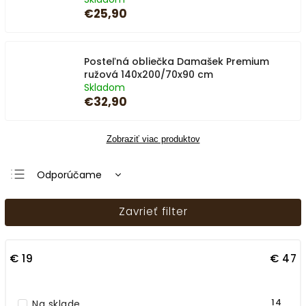
€25,90
Posteľná obliečka Damašek Premium
ružová 140x200/70x90 cm
Skladom
€32,90
Zobraziť viac produktov
Odporúčame
Najlacnejšie
Zavrieť filter
Najdrahšie
Najpredávanejšie
€
19
€
47
Abecedne
14
Na sklade