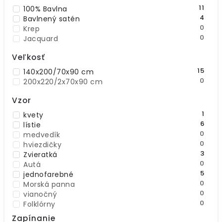
krémová
11
100% Bavlna
4
žltá
4
Bavlnený satén
7
Viacfarebné
0
Krep
0
Jacquard
Veľkosť
15
140x200/70x90 cm
0
200x220/2x70x90 cm
Vzor
1
kvety
6
lístie
0
medvedík
0
hviezdičky
3
Zvieratká
0
Autá
5
jednofarebné
0
Morská panna
0
vianočný
0
Folklórny
0
Geometrický
Zapínanie