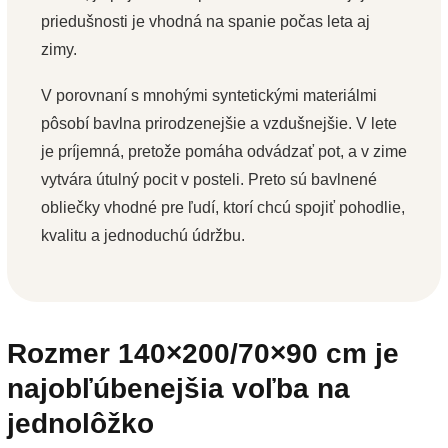
priedušnosti je vhodná na spanie počas leta aj
zimy.
V porovnaní s mnohými syntetickými materiálmi
pôsobí bavlna prirodzenejšie a vzdušnejšie. V lete
je príjemná, pretože pomáha odvádzať pot, a v zime
vytvára útulný pocit v posteli. Preto sú bavlnené
obliečky vhodné pre ľudí, ktorí chcú spojiť pohodlie,
kvalitu a jednoduchú údržbu.
Rozmer 140×200/70×90 cm je
najobľúbenejšia voľba na
jednolôžko