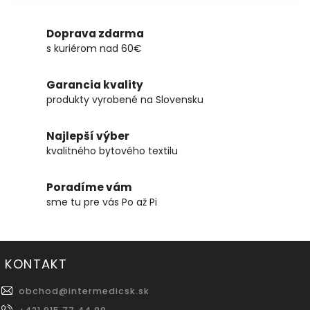
Doprava zdarma
s kuriérom nad 60€
Garancia kvality
produkty vyrobené na Slovensku
Najlepší výber
kvalitného bytového textilu
Poradíme vám
sme tu pre vás Po až Pi
KONTAKT
obchod
@
intermedicsk.sk