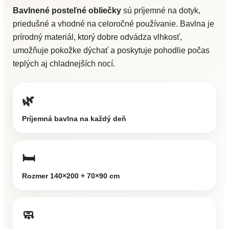
Bavlnené posteľné obliečky
sú príjemné na dotyk,
priedušné a vhodné na celoročné používanie. Bavlna je
prírodný materiál, ktorý dobre odvádza vlhkosť,
umožňuje pokožke dýchať a poskytuje pohodlie počas
teplých aj chladnejších nocí.
🌿
Príjemná bavlna na každý deň
🛏️
Rozmer 140×200 + 70×90 cm
🧼