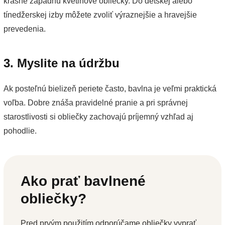
krásne zapadnú kvetinové obliečky. Do detskej alebo
tínedžerskej izby môžete zvoliť výraznejšie a hravejšie
prevedenia.
3. Myslite na údržbu
Ak posteľnú bielizeň periete často, bavlna je veľmi praktická
voľba. Dobre znáša pravidelné pranie a pri správnej
starostlivosti si obliečky zachovajú príjemný vzhľad aj
pohodlie.
Ako prať bavlnené
obliečky?
Pred prvým použitím odporúčame obliečky vyprať