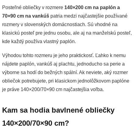
Posteľné obliečky v rozmere
140×200 cm na paplón a
70×90 cm na vankúš
patria medzi najčastejšie používané
rozmery v slovenských domácnostiach. Sú vhodné na
klasickú posteľ pre jednu osobu, ale aj na manželskú posteľ,
kde každý používa vlastný paplón.
Výhodou tohto rozmeru je jeho praktickosť. Ľahko k nemu
nájdete paplón, vankúš aj plachtu, jednoducho sa perie a
výborne sa hodí do bežných spální. Ak neviete, aký rozmer
obliečok potrebujete, pri klasickom jednolôžkovom paplóne
je práve 140×200/70×90 cm najčastejšia voľba.
Kam sa hodia bavlnené obliečky
140×200/70×90 cm?