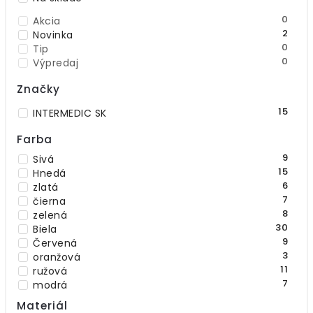
0
Akcia
2
Novinka
0
Tip
0
Výpredaj
Značky
15
INTERMEDIC SK
Farba
9
Sivá
15
Hnedá
6
zlatá
7
čierna
8
zelená
30
Biela
9
Červená
3
oranžová
11
ružová
7
modrá
15
béžová
Materiál
1