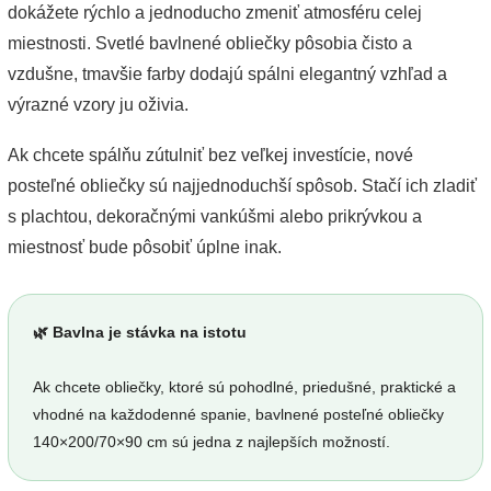
dokážete rýchlo a jednoducho zmeniť atmosféru celej
miestnosti. Svetlé bavlnené obliečky pôsobia čisto a
vzdušne, tmavšie farby dodajú spálni elegantný vzhľad a
výrazné vzory ju oživia.
Ak chcete spálňu zútulniť bez veľkej investície, nové
posteľné obliečky sú najjednoduchší spôsob. Stačí ich zladiť
s plachtou, dekoračnými vankúšmi alebo prikrývkou a
miestnosť bude pôsobiť úplne inak.
🌿 Bavlna je stávka na istotu
Ak chcete obliečky, ktoré sú pohodlné, priedušné, praktické a
vhodné na každodenné spanie, bavlnené posteľné obliečky
140×200/70×90 cm sú jedna z najlepších možností.