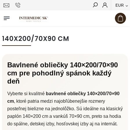
EUR
Hľadať
140X200/70X90 CM
Bavlnené obliečky 140×200/70×90
cm pre pohodlný spánok každý
deň
Vyberte si kvalitné
bavlnené obliečky 140×200/70×90
cm
, ktoré patria medzi najobľúbenejšie rozmery
posteľnej bielizne na jednolôžko. Sú ideálne na klasický
paplón 140×200 cm a vankúš 70×90 cm, preto sa hodia
do spálne, detskej izby, hosťovskej izby aj na internát.