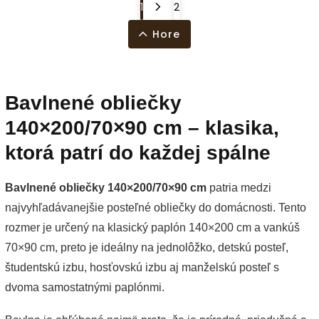
1
2
Hore
Bavlnené obliečky
140×200/70×90 cm – klasika,
ktorá patrí do každej spálne
Bavlnené obliečky 140×200/70×90 cm
patria medzi
najvyhľadávanejšie posteľné obliečky do domácnosti. Tento
rozmer je určený na klasický paplón 140×200 cm a vankúš
70×90 cm, preto je ideálny na jednolôžko, detskú posteľ,
študentskú izbu, hosťovskú izbu aj manželskú posteľ s
dvoma samostatnými paplónmi.