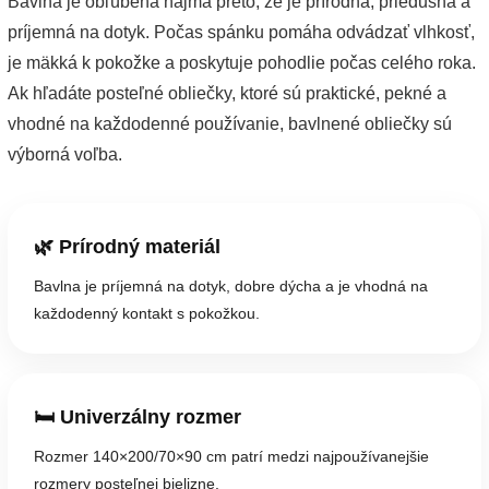
Bavlna je obľúbená najmä preto, že je prírodná, priedušná a
príjemná na dotyk. Počas spánku pomáha odvádzať vlhkosť,
je mäkká k pokožke a poskytuje pohodlie počas celého roka.
Ak hľadáte posteľné obliečky, ktoré sú praktické, pekné a
vhodné na každodenné používanie, bavlnené obliečky sú
výborná voľba.
🌿 Prírodný materiál
Bavlna je príjemná na dotyk, dobre dýcha a je vhodná na
každodenný kontakt s pokožkou.
🛏️ Univerzálny rozmer
Rozmer 140×200/70×90 cm patrí medzi najpoužívanejšie
rozmery posteľnej bielizne.