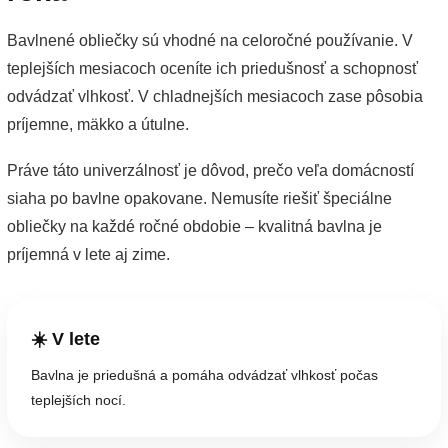
Bavlnené obliečky sú vhodné na celoročné používanie. V
teplejších mesiacoch oceníte ich priedušnosť a schopnosť
odvádzať vlhkosť. V chladnejších mesiacoch zase pôsobia
príjemne, mäkko a útulne.
Práve táto univerzálnosť je dôvod, prečo veľa domácností
siaha po bavlne opakovane. Nemusíte riešiť špeciálne
obliečky na každé ročné obdobie – kvalitná bavlna je
príjemná v lete aj zime.
☀️ V lete
Bavlna je priedušná a pomáha odvádzať vlhkosť počas
teplejších nocí.