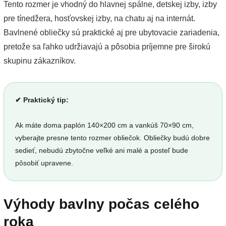
Tento rozmer je vhodný do hlavnej spálne, detskej izby, izby
pre tínedžera, hosťovskej izby, na chatu aj na internát.
Bavlnené obliečky sú praktické aj pre ubytovacie zariadenia,
pretože sa ľahko udržiavajú a pôsobia príjemne pre širokú
skupinu zákazníkov.
✔ Praktický tip:
Ak máte doma paplón 140×200 cm a vankúš 70×90 cm,
vyberajte presne tento rozmer obliečok. Obliečky budú dobre
sedieť, nebudú zbytočne veľké ani malé a posteľ bude
pôsobiť upravene.
Výhody bavlny počas celého
roka