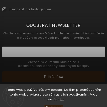
Sledovať na Instagrame
ODOBERAŤ NEWSLETTER
Vložte svoj e-mail a my Vám budeme zasielať informácie
o nových produktoch na našom e-shope.
Vložením e-mailu súhlasíte s
podmienkami ochrany osobných údajov
Prihlásiť sa
Tento web používa súbory cookie. Ďalším prechádzaním
tohto webu vyjadrujete súhlas s ich používaním. Viac
Copyright 2026
INTERMEDIC SK
. Všetky práva vyhradené.
informácií
tu
.
Upraviť nastavenie cookies