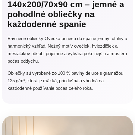
140x200/70x90 cm – jemné a
pohodlné obliečky na
každodenné spanie
Bavlnené obliečky Ovečka prinesú do spálne jemný, útulný a
harmonický vzhľad. Nežný motív ovečiek, hviezdičiek a
mesiačikov pôsobí príjemne a vytvára pokojnejšiu atmosféru
počas oddychu.
Obliečky sú vyrobené zo 100 % bavlny deluxe s gramážou
125 g/m², ktorá je mäkká, priedušná a vhodná na
každodenné používanie počas celého roka.