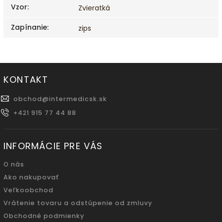
Vzor
:
Zvieratká
Zapínanie
:
zips
KONTAKT
obchod
@
intermedicsk.sk
+421 915 77 44 88
INFORMÁCIE PRE VÁS
O nás
Ako nakupovať
Veľkoobchod
Vrátenie tovaru a odstúpenie od zmluvy
Obchodné podmienky