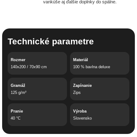
vankúše aj ďalšie doplnky do spálne.
Technické parametre
Rozmer
Materiál
140x200 / 70x90 cm
100 % bavlna deluxe
Gramáž
Zapínanie
125 g/m²
Zips
Pranie
Výroba
40 °C
Slovensko