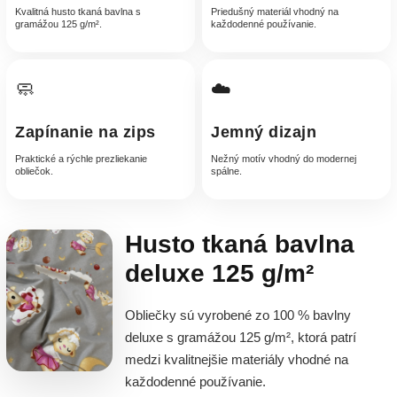
Kvalitná husto tkaná bavlna s
Priedušný materiál vhodný na
gramážou 125 g/m².
každodenné používanie.
🧼
☁️
Zapínanie na zips
Jemný dizajn
Praktické a rýchle prezliekanie
Nežný motív vhodný do modernej
obliečok.
spálne.
Husto tkaná bavlna
deluxe 125 g/m²
Obliečky sú vyrobené zo 100 % bavlny
deluxe s gramážou 125 g/m², ktorá patrí
medzi kvalitnejšie materiály vhodné na
každodenné používanie.