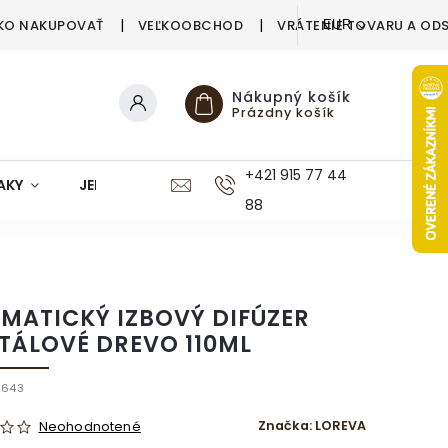
KO NAKUPOVAŤ
VEĽKOOBCHOD
VRÁTENIE TOVARU A OD
EUR
Nákupný košík
Prázdny košík
+421 915 77 44
AKY
JEDÁLEŇ
KUCHYŇA
KÚPEĽŇA
M
88
MATICKÝ IZBOVÝ DIFÚZER
TÁLOVÉ DREVO 110ML
9643
Značka:
LOREVA
Neohodnotené