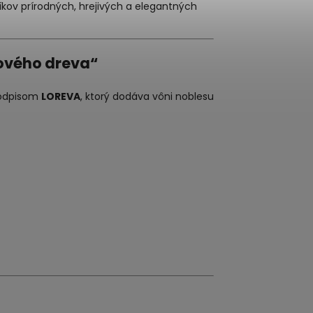
kov prírodných, hrejivých a elegantných
lového dreva“
podpisom
LOREVA
, ktorý dodáva vôni noblesu