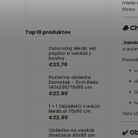
mieša 
tónov.
🪵
Ch
Top 10 produktov
„
Sanda
Celoročný Medic set
a auten
paplón a vankúš z
bavlny
Preved
€23,70
c
Posteľná obliečka
d
Damašek - 2cm Biela
140x200/70x90 cm
č
€22,90
h
1 + 1 ZADARMO Vankúš
Medical 70x90 cm
Táto v
€22,90
Obliečka na vankúš
✔️
Ob
Slnečnica 40x40 cm