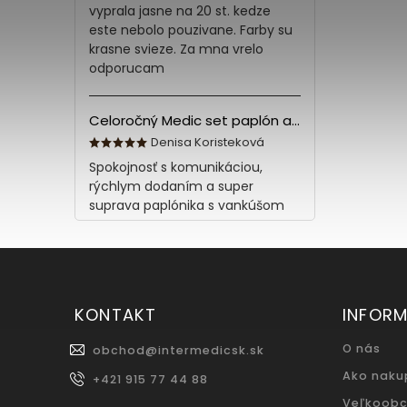
vyprala jasne na 20 st. kedze
este nebolo pouzivane. Farby su
krasne svieze. Za mna vrelo
odporucam
Celoročný Medic set paplón a vankúš z bavlny
Denisa Koristeková
Spokojnosť s komunikáciou,
rýchlym dodaním a super
suprava paplónika s vankúšom
KONTAKT
INFORM
O nás
obchod
@
intermedicsk.sk
Ako naku
+421 915 77 44 88
Veľkoob