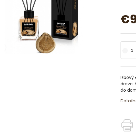
€9
Izbový 
dreva. 
do dom
Detailn