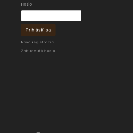
Heslo
Prihlásiť sa
Nová registrácia
Zabudnuté heslo