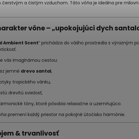
s čerstvým a čistým vzduchom. Táto vôňa je ideálna pre milovní
arakter vône – „upokojujúci dych santa
l Ambient Scent
“ prichádza do vášho prostredia s výrazným 
tickosť.
ie vás imaginárnou cestou:
ez jemné
drevo santal
,
otyky tropického vánku,
istú drevitú sviežosť,
armonické tóny, ktoré pôsobia relaxačne a uzemňujúco.
ôňa premení každý priestor na pokojné útočisko harmónie.
jem & trvanlivosť