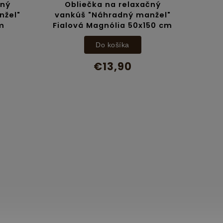
ečka na relaxačný
Obliečka na relaxačn
 "Náhradný manžel"
vankúš "Náhradný manž
 Magnólia 50x150 cm
Fialové Kvety 50x150 
Do košíka
Do košíka
€13,90
€13,90