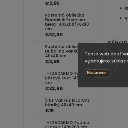
€3,85
O
Posteľná obliečka
V
Damašek Premium
biela 140x200/70x90
cm
€32,90
SÚVIS
Posteľná obliečka
Dubai na vankúšik
Tento web používa
40x40 cm
vyjadrujete súhlas 
€3,85
Nastavenie
1+1 ZADARMO Paplón
Béžový Kvet 140x200
cm
€32,90
5 ks Vankúš MEDICAL
hladký 40x40 cm
€15
1+1 ZADARMO Paplón
Classic 140x200 cm