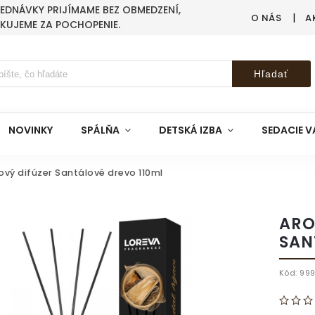
BJEDNÁVKY PRIJÍMAME BEZ OBMEDZENÍ,
O NÁS
A
AKUJEME ZA POCHOPENIE.
Hľadať
NOVINKY
SPÁLŇA
DETSKÁ IZBA
SEDACIE V
ový difúzer Santálové drevo 110ml
ARO
SAN
Kód:
99