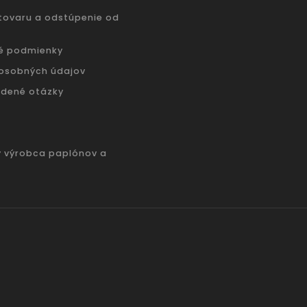
 tovaru a odstúpenie od
é podmienky
osobných údajov
adené otázky
ý výrobca paplónov a