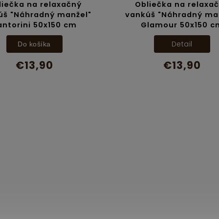
Obliečka na relaxačný
Obli
l"
vankúš "Náhradný manžel"
vankúš
Glamour 50x150 cm
Fialová
Detail
€13,90