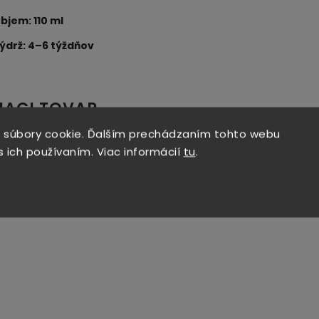
bjem: 110 ml
ýdrž: 4–6 týždňov
IACI TOVAR
 súbory cookie. Ďalším prechádzaním tohto webu
s ich používaním. Viac informácií
tu
.