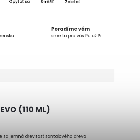
Opýtať sa
Strážiť
Zdieľať
Poradíme vám
vensku
sme tu pre vás Po až Pi
EVO (110 ML)
de sa jemná drevitosť santalového dreva