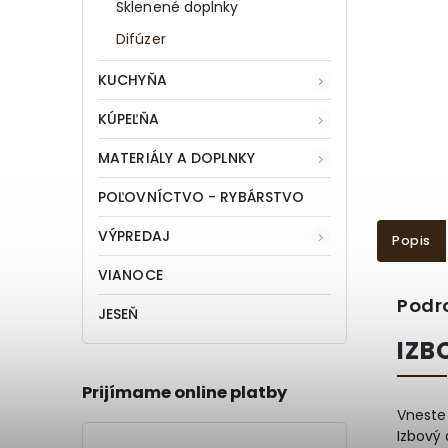
Sklenené doplnky
Difúzer
KUCHYŇA
KÚPEĽŇA
MATERIÁLY A DOPLNKY
POĽOVNÍCTVO - RYBÁRSTVO
VÝPREDAJ
Popis
VIANOCE
Podr
JESEŇ
IZB
Prijímame online platby
Vneste 
Izbový 