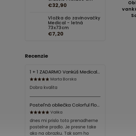
ečka na vankúš
Obliečka na relaxačný
€32,90
ek - 2cm Tmavo
vankúš "Náhradný manže
Sivá
Santorini 50x150 cm
Vložka do zavinovačky
Medical - letná
Detail
73x73cm
Do košíka
€7,20
€6,50
€13,90
od
Recenzie
1 + 1 ZADARMO Vankúš Medical 70x90 cm
Marta Borska
Dobra kvalita
Posteľná obliečka Colorful Flowers Modrá 140x200/70x90 cm
Valika
dnes mi prislo toto prenadherne
postelne pradlo. Je presne take
ako na obrazku. Tak som ho