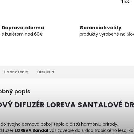
Tlač
Doprava zdarma
Garancia kvality
s kuriérom nad 60€
produkty vyrobené na Slo
Hodnotenie
Diskusia
obný popis
OVÝ DIFUZÉR LOREVA SANTALOVÉ DR
do svojho domova pokoj, teplo a čistú harmóniu prírody.
difuzér
LOREVA Sandal
vás zavedie do srdca tropického lesa, k