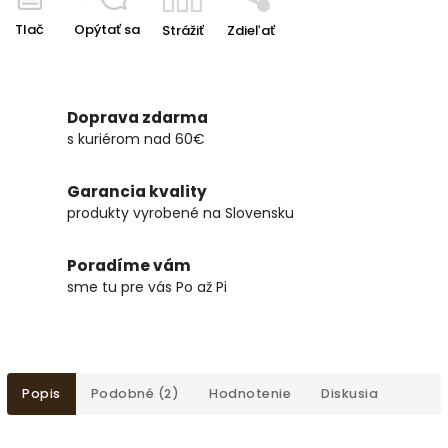
Tlač
Opýtať sa
Strážiť
Zdieľať
Doprava zdarma
s kuriérom nad 60€
Garancia kvality
produkty vyrobené na Slovensku
Poradíme vám
sme tu pre vás Po až Pi
Popis
Podobné (2)
Hodnotenie
Diskusia