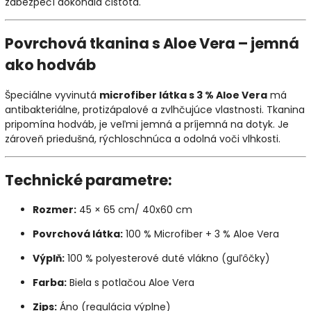
zabezpečí dokonalá čistota.
Povrchová tkanina s Aloe Vera – jemná
ako hodváb
Špeciálne vyvinutá
microfiber látka s 3 % Aloe Vera
má
antibakteriálne, protizápalové a zvlhčujúce vlastnosti. Tkanina
pripomína hodváb, je veľmi jemná a príjemná na dotyk. Je
zároveň priedušná, rýchloschnúca a odolná voči vlhkosti.
Technické parametre:
Rozmer:
45 × 65 cm/ 40x60 cm
Povrchová látka:
100 % Microfiber + 3 % Aloe Vera
Výplň:
100 % polyesterové duté vlákno (guľôčky)
Farba:
Biela s potlačou Aloe Vera
Zips:
Áno (regulácia výplne)