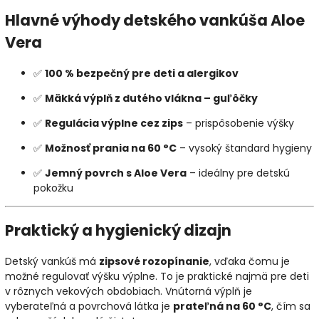
Hlavné výhody detského vankúša Aloe
Vera
✅
100 % bezpečný pre deti a alergikov
✅
Mäkká výplň z dutého vlákna – guľôčky
✅
Regulácia výplne cez zips
– prispôsobenie výšky
✅
Možnosť prania na 60 °C
– vysoký štandard hygieny
✅
Jemný povrch s Aloe Vera
– ideálny pre detskú
pokožku
Praktický a hygienický dizajn
Detský vankúš má
zipsové rozopínanie
, vďaka čomu je
možné regulovať výšku výplne. To je praktické najmä pre deti
v rôznych vekových obdobiach. Vnútorná výplň je
vyberateľná a povrchová látka je
prateľná na 60 °C
, čím sa