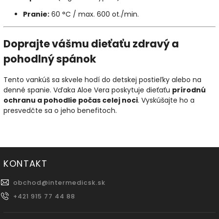
Pranie:
60 °C / max. 600 ot./min.
Doprajte vášmu dieťaťu zdravý a
pohodlný spánok
Tento vankúš sa skvele hodí do detskej postieľky alebo na
denné spanie. Vďaka Aloe Vera poskytuje dieťaťu
prírodnú
ochranu a pohodlie počas celej noci
. Vyskúšajte ho a
presvedčte sa o jeho benefitoch.
KONTAKT
obchod
@
intermedicsk.sk
+421 915 77 44 88