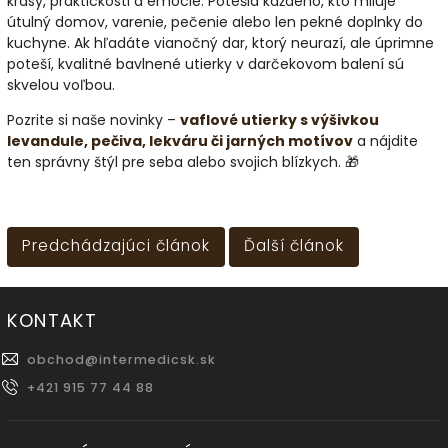
krásy, praktickosti a emócie. Potešia každého, kto miluje
útulný domov, varenie, pečenie alebo len pekné doplnky do
kuchyne. Ak hľadáte vianočný dar, ktorý neurazí, ale úprimne
poteší, kvalitné bavlnené utierky v darčekovom balení sú
skvelou voľbou.
Pozrite si naše novinky –
vaflové utierky s výšivkou
levandule, pečiva, lekváru či jarných motívov
a nájdite
ten správny štýl pre seba alebo svojich blízkych. 🎁
Predchádzajúci článok
Ďalší článok
KONTAKT
obchod
@
intermedicsk.sk
+421 915 77 44 88