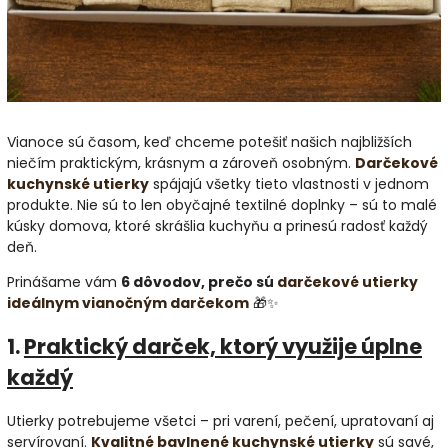
Vianoce sú časom, keď chceme potešiť našich najbližších
niečím praktickým, krásnym a zároveň osobným.
Darčekové
kuchynské utierky
spájajú všetky tieto vlastnosti v jednom
produkte. Nie sú to len obyčajné textilné doplnky – sú to malé
kúsky domova, ktoré skrášlia kuchyňu a prinesú radosť každý
deň.
Prinášame vám
6 dôvodov, prečo sú
darčekové utierky
ideálnym vianočným darčekom
🎁✨
1.
Praktický darček, ktorý využije úplne
každý
Utierky potrebujeme všetci – pri varení, pečení, upratovaní aj
servírovaní.
Kvalitné bavlnené kuchynské utierky
sú savé,