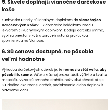
5. Skvele dopĺňajú vianočné darčekové
koše
Kuchynské utierky sú ideálnym doplnkom do
vianočných
darčekových košov
– k domácim koláčikom, medu,
lekvárom či kuchynským doplnkom. Dodajú darčeku šmrnc,
vyplnia priestor v koši a zároveň ostanú praktickou
spomienkou na Vianoce.
6. Sú cenovo dostupné, no pôsobia
veľmi hodnotne
Výhodou darčekových utierok je, že
nemusia stáť veľa, aby
pôsobili luxusne
. Vďaka krásnej prezentácii, výšivke a kvalite
materiálu vyzerajú omnoho drahšie, než v skutočnosti stoja.
Sú ideálne ako menší darček, poďakovanie alebo doplnok k
hlavnému daru.