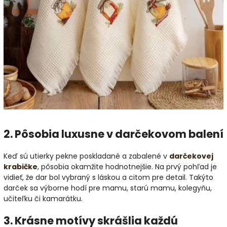
2. Pôsobia luxusne v darčekovom balení
Keď sú utierky pekne poskladané a zabalené v
darčekovej
krabičke
, pôsobia okamžite hodnotnejšie. Na prvý pohľad je
vidieť, že dar bol vybraný s láskou a citom pre detail. Takýto
darček sa výborne hodí pre mamu, starú mamu, kolegyňu,
učiteľku či kamarátku.
3. Krásne motívy skrášlia každú