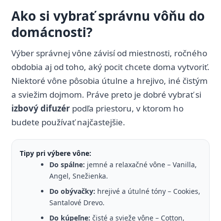
Ako si vybrať správnu vôňu do
domácnosti?
Výber správnej vône závisí od miestnosti, ročného
obdobia aj od toho, aký pocit chcete doma vytvoriť.
Niektoré vône pôsobia útulne a hrejivo, iné čistým
a sviežim dojmom. Práve preto je dobré vybrať si
izbový difuzér
podľa priestoru, v ktorom ho
budete používať najčastejšie.
Tipy pri výbere vône:
Do spálne:
jemné a relaxačné vône – Vanilla,
Angel, Snežienka.
Do obývačky:
hrejivé a útulné tóny – Cookies,
Santalové Drevo.
Do kúpeľne:
čisté a svieže vône – Cotton,