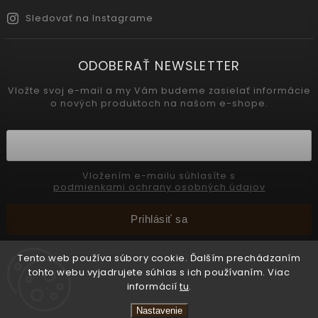
Sledovať na Instagrame
ODOBERAŤ NEWSLETTER
Vložte svoj e-mail a my Vám budeme zasielať informácie
o nových produktoch na našom e-shope.
Vložením e-mailu súhlasíte s
podmienkami ochrany osobných údajov
Prihlásiť sa
Tento web používa súbory cookie. Ďalším prechádzaním
tohto webu vyjadrujete súhlas s ich používaním. Viac
Copyright 2026
INTERMEDIC SK
. Všetky práva vyhradené.
informácií
tu
.
Upraviť nastavenie cookies
Nastavenie
Vytvořil
Shoptet