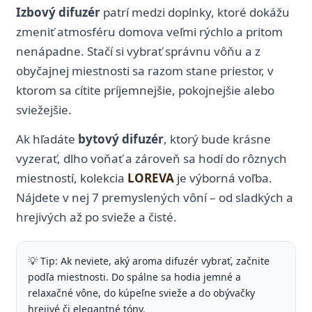
Izbový difuzér
patrí medzi doplnky, ktoré dokážu
zmeniť atmosféru domova veľmi rýchlo a pritom
nenápadne. Stačí si vybrať správnu vôňu a z
obyčajnej miestnosti sa razom stane priestor, v
ktorom sa cítite príjemnejšie, pokojnejšie alebo
sviežejšie.
Ak hľadáte
bytový difuzér
, ktorý bude krásne
vyzerať, dlho voňať a zároveň sa hodí do rôznych
miestností, kolekcia
LOREVA
je výborná voľba.
Nájdete v nej 7 premyslených vôní – od sladkých a
hrejivých až po svieže a čisté.
💡 Tip: Ak neviete, aký aroma difuzér vybrať, začnite
podľa miestnosti. Do spálne sa hodia jemné a
relaxačné vône, do kúpeľne svieže a do obývačky
hrejivé či elegantné tóny.