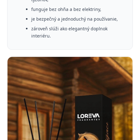
funguje bez ohňa a bez elektriny,
je bezpečný a jednoduchý na používanie,
zároveň slúži ako elegantný doplnok
interiéru.