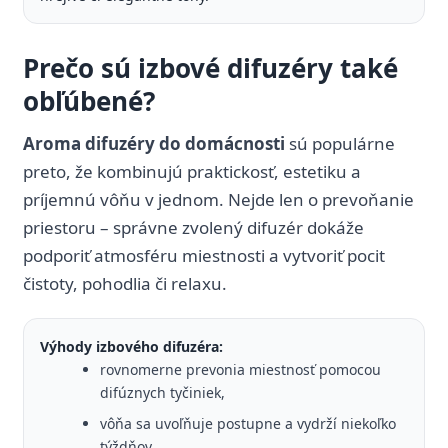
Prečo sú izbové difuzéry také
obľúbené?
Aroma difuzéry do domácnosti
sú populárne
preto, že kombinujú praktickosť, estetiku a
príjemnú vôňu v jednom. Nejde len o prevoňanie
priestoru – správne zvolený difuzér dokáže
podporiť atmosféru miestnosti a vytvoriť pocit
čistoty, pohodlia či relaxu.
Výhody izbového difuzéra:
rovnomerne prevonia miestnosť pomocou
difúznych tyčiniek,
vôňa sa uvoľňuje postupne a vydrží niekoľko
týždňov,