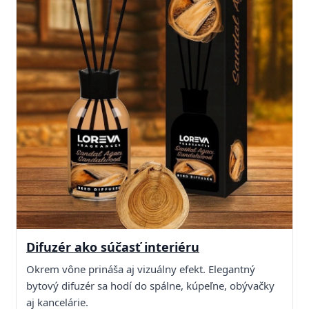
Difuzér ako súčasť interiéru
Okrem vône prináša aj vizuálny efekt. Elegantný
bytový difuzér sa hodí do spálne, kúpeľne, obývačky
aj kancelárie.