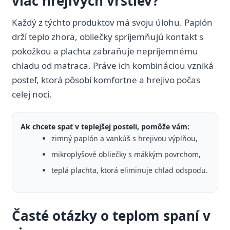
viac hrejivých vrstiev?
Každý z týchto produktov má svoju úlohu. Paplón
drží teplo zhora, obliečky spríjemňujú kontakt s
pokožkou a plachta zabraňuje nepríjemnému
chladu od matraca. Práve ich kombináciou vzniká
posteľ, ktorá pôsobí komfortne a hrejivo počas
celej noci.
Ak chcete spať v teplejšej posteli, pomôže vám:
zimný paplón a vankúš s hrejivou výplňou,
mikroplyšové obliečky s mäkkým povrchom,
teplá plachta, ktorá eliminuje chlad odspodu.
Časté otázky o teplom spaní v