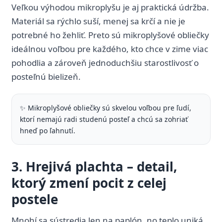
Veľkou výhodou mikroplyšu je aj praktická údržba.
Materiál sa rýchlo suší, menej sa krčí a nie je
potrebné ho žehliť. Preto sú mikroplyšové obliečky
ideálnou voľbou pre každého, kto chce v zime viac
pohodlia a zároveň jednoduchšiu starostlivosť o
posteľnú bielizeň.
✨ Mikroplyšové obliečky sú skvelou voľbou pre ľudí,
ktorí nemajú radi studenú posteľ a chcú sa zohriať
hneď po ľahnutí.
3. Hrejivá plachta – detail,
ktorý zmení pocit z celej
postele
Mnohí sa sústredia len na paplón, no teplo uniká