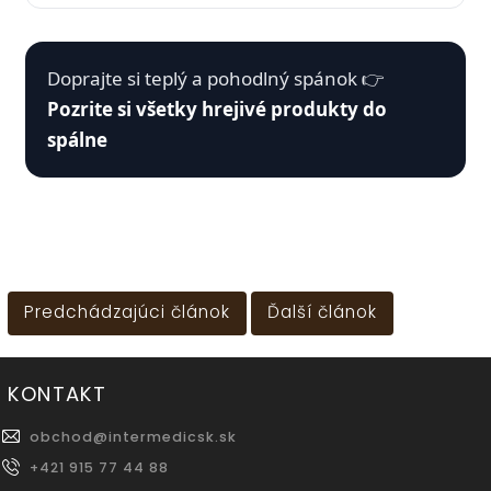
Doprajte si teplý a pohodlný spánok 👉
Pozrite si všetky hrejivé produkty do
spálne
Predchádzajúci článok
Ďalší článok
KONTAKT
obchod
@
intermedicsk.sk
+421 915 77 44 88