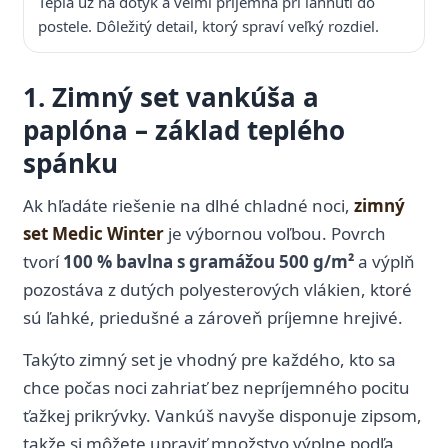
Teplá už na dotyk a veľmi príjemná pri ľahnutí do
postele. Dôležitý detail, ktorý spraví veľký rozdiel.
1. Zimný set vankúša a
paplóna – základ teplého
spánku
Ak hľadáte riešenie na dlhé chladné noci,
zimný
set Medic Winter
je výbornou voľbou. Povrch
tvorí
100 % bavlna s gramážou 500 g/m²
a výplň
pozostáva z dutých polyesterových vlákien, ktoré
sú ľahké, priedušné a zároveň príjemne hrejivé.
Takýto zimný set je vhodný pre každého, kto sa
chce počas noci zahriať bez nepríjemného pocitu
ťažkej prikrývky. Vankúš navyše disponuje zipsom,
takže si môžete upraviť množstvo výplne podľa