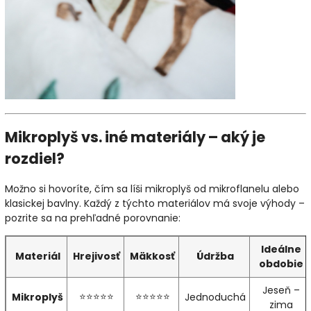
Mikroplyš vs. iné materiály – aký je
rozdiel?
Možno si hovoríte, čím sa líši mikroplyš od mikroflanelu alebo
klasickej bavlny. Každý z týchto materiálov má svoje výhody –
pozrite sa na prehľadné porovnanie:
Ideálne
Materiál
Hrejivosť
Mäkkosť
Údržba
obdobie
Jeseň –
⭐⭐⭐⭐⭐
⭐⭐⭐⭐⭐
Mikroplyš
Jednoduchá
zima