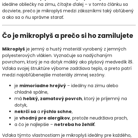
ideálne obliečky na zimu, čítajte ďalej – v tomto článku sa
dozviete, prečo je mikroplyš medzi zákazníkmi taký obľúbený
a ako sa o ňu správne starať.
Čo je mikroplyš a prečo si ho zamilujete
Mikroplyš
je jemný a hustý materiál vyrobený z jemných
polyesterových vlákien. Vyznačuje sa nadýchaným
povrchom, ktorý je na dotyk mäkký ako plyšový medvedík 🧸.
Vďaka svojej štruktúre výborne zadržiava teplo, a preto patrí
medzi najobľúbenejšie materiály zimnej sezóny.
je
mimoriadne hrejivý
– ideálny na zimu alebo
chladné spálne,
má
hebký, zamatový povrch
, ktorý je príjemný na
dotyk,
nekrčí sa
a
rýchlo schne
,
je
vhodný pre alergikov
, pretože neudržiava prach,
a čo je najlepšie –
netreba ho žehliť
.
Vďaka týmto vlastnostiam je mikroplyš ideálny pre každého,