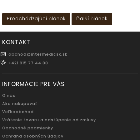
Predchádzajúci článok
Ďalší článok
KONTAKT
obchod
@
intermedicsk.sk
+421 915 77 44 88
INFORMÁCIE PRE VÁS
O nás
Ako nakupovať
Veľkoobchod
Vrátenie tovaru a odstúpenie od zmluvy
Obchodné podmienky
Ochrana osobných údajov