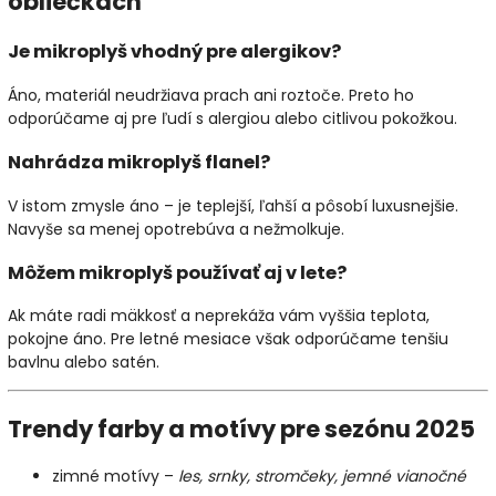
obliečkach
Je mikroplyš vhodný pre alergikov?
Áno, materiál neudržiava prach ani roztoče. Preto ho
odporúčame aj pre ľudí s alergiou alebo citlivou pokožkou.
Nahrádza mikroplyš flanel?
V istom zmysle áno – je teplejší, ľahší a pôsobí luxusnejšie.
Navyše sa menej opotrebúva a nežmolkuje.
Môžem mikroplyš používať aj v lete?
Ak máte radi mäkkosť a neprekáža vám vyššia teplota,
pokojne áno. Pre letné mesiace však odporúčame tenšiu
bavlnu alebo satén.
Trendy farby a motívy pre sezónu 2025
zimné motívy –
les, srnky, stromčeky, jemné vianočné