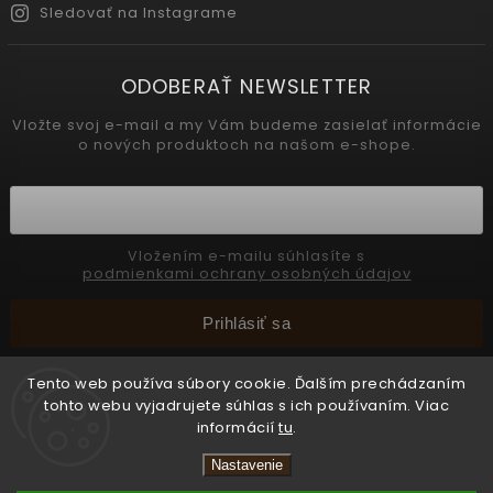
Sledovať na Instagrame
ODOBERAŤ NEWSLETTER
Vložte svoj e-mail a my Vám budeme zasielať informácie
o nových produktoch na našom e-shope.
Vložením e-mailu súhlasíte s
podmienkami ochrany osobných údajov
Prihlásiť sa
Tento web používa súbory cookie. Ďalším prechádzaním
tohto webu vyjadrujete súhlas s ich používaním. Viac
Copyright 2026
INTERMEDIC SK
. Všetky práva vyhradené.
informácií
tu
.
Upraviť nastavenie cookies
Nastavenie
Vytvořil
Shoptet