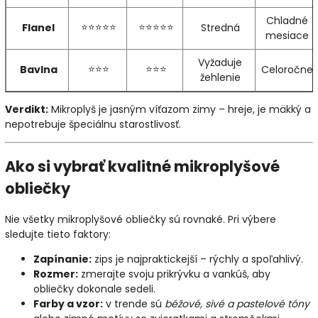
Chladné
⭐⭐⭐⭐⭐
⭐⭐⭐⭐⭐
Flanel
Stredná
mesiace
Vyžaduje
⭐⭐⭐
⭐⭐⭐
Bavlna
Celoročne
žehlenie
Verdikt:
Mikroplyš je jasným víťazom zimy – hreje, je mäkký a
nepotrebuje špeciálnu starostlivosť.
Ako si vybrať kvalitné mikroplyšové
obliečky
Nie všetky mikroplyšové obliečky sú rovnaké. Pri výbere
sledujte tieto faktory:
Zapínanie:
zips je najpraktickejší – rýchly a spoľahlivý.
Rozmer:
zmerajte svoju prikrývku a vankúš, aby
obliečky dokonale sedeli.
Farby a vzor:
v trende sú
béžové, sivé a pastelové tóny