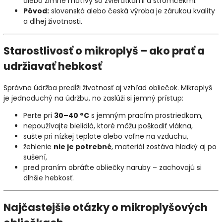
alebo zimné motívy so zvieratkami a stromčekmi.
Pôvod:
slovenská alebo česká výroba je zárukou kvality
a dlhej životnosti.
Starostlivosť o mikroplyš – ako prať a
udržiavať hebkosť
Správna údržba predĺži životnosť aj vzhľad obliečok. Mikroplyš
je jednoduchý na údržbu, no zaslúži si jemný prístup:
Perte pri
30–40 °C
s jemným pracím prostriedkom,
nepoužívajte bielidlá, ktoré môžu poškodiť vlákna,
sušte pri nízkej teplote alebo voľne na vzduchu,
žehlenie
nie je potrebné
, materiál zostáva hladký aj po
sušení,
pred praním obráťte obliečky naruby – zachovajú si
dlhšie hebkosť.
Najčastejšie otázky o mikroplyšových