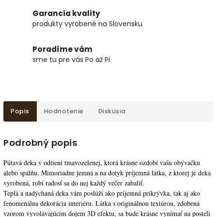
Garancia kvality
produkty vyrobené na Slovensku
Poradíme vám
sme tu pre vás Po až Pi
Popis
Hodnotenie
Diskusia
Podrobný popis
Pútavá deka v odtieni tmavozelenej, ktorá krásne ozdobí vašu obývačku
alebo spálňu. Mimoriadne jemná a na dotyk príjemná látka, z ktorej je deka
vyrobená, robí radosť sa do nej každý večer zabaliť.
Teplá a nadýchaná deka vám poslúži ako príjemná prikrývka, tak aj ako
fenomenálna dekorácia interiéru. Látka s originálnou textúrou, zdobená
vzorom vyvolávajúcim dojem 3D efektu, sa bude krásne vynímať na posteli