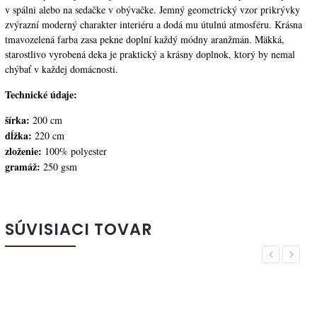
v spálni alebo na sedačke v obývačke. Jemný geometrický vzor prikrývky
zvýrazní moderný charakter interiéru a dodá mu útulnú atmosféru. Krásna
tmavozelená farba zasa pekne doplní každý módny aranžmán. Mäkká,
starostlivo vyrobená deka je praktický a krásny doplnok, ktorý by nemal
chýbať v každej domácnosti.
Technické údaje:
šírka:
200 cm
dĺžka:
220 cm
zloženie:
100% polyester
gramáž:
250 gsm
SÚVISIACI TOVAR
Previous
Next