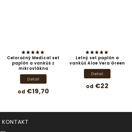
Bavlnené posteľné
obliečky Sedmokráska
140x200/70x90 cm
Letný set paplón a
vankúš Aloe Vera Green
Do košíka
€25,90
Detail
€22
od
KONTAKT