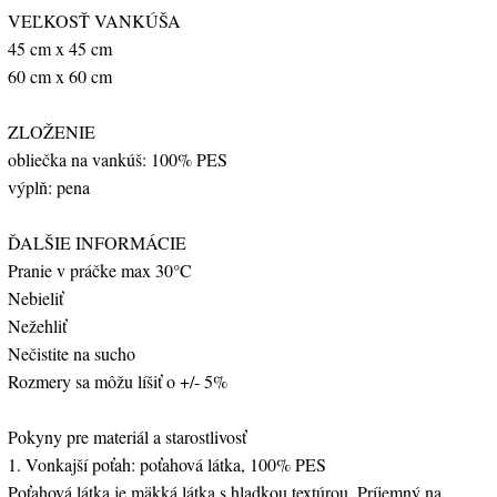
VEĽKOSŤ VANKÚŠA
45 cm x 45 cm
60 cm x 60 cm
ZLOŽENIE
obliečka na vankúš: 100% PES
výplň: pena
ĎALŠIE INFORMÁCIE
Pranie v práčke max 30°C
Nebieliť
Nežehliť
Nečistite na sucho
Rozmery sa môžu líšiť o +/- 5%
Pokyny pre materiál a starostlivosť
1. Vonkajší poťah: poťahová látka, 100% PES
Poťahová látka je mäkká látka s hladkou textúrou. Príjemný na