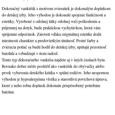
Dekoračný vankúšik s motívom zvieratiek je dokonalým doplnkom
do detskej izby. Jeho výhodou je dokonalé spojenie funkčnosti a
estetiky. Vyrobené z odolnej látky odolnej voči poškodeniu a
príjemnej na dotyk, bude praktickou vychytávkou, ktorá vám
spríjemní odpočinok. Zároveň vďaka originálnej estetike dodá
miestnosti charakter a predovšetkým útulnosť. Pestré farby a
zvieracia potlač sa budú hodiť do detskej izby, upútajú pozornosť
batoľaťa a vzbudzujú v ňom radosť.
Tento typ dekoračného vankúša nájdete aj v iných častiach bytu.
Rovnako dobre môže poslúžiť ako vankúšik do obývačky alebo
prvok vybavenia detského kútika v spálni rodičov. Jeho nespornou
výhodou je hypoalergénna vložka a starostlivá povrchová úprava,
ktoré z neho robia doplnok dokonale prispôsobený potrebám
batoliat.