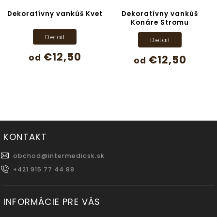
Dekoratívny vankúš Kvet
Dekoratívny vankúš
Konáre Stromu
Detail
Detail
€12,50
od
€12,50
od
KONTAKT
obchod
@
intermedicsk.sk
+421 915 77 44 88
INFORMÁCIE PRE VÁS