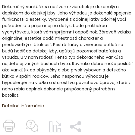
Dekoračný vankúšik s motívom zvieratiek je dokonalým
doplnkom do detskej izby. Jeho výhodou je dokonalé spojenie
funkčnosti a estetiky. Vyrobené z odolnej látky odolnej voči
poškodeniu a príjemnej na dotyk, bude praktickou
vychytávkou, ktorá vám spríjemní odpočinok. Zároveň vďaka
originálnej estetike dodá miestnosti charakter a
predovšetkým útulnosť. Pestré farby a zvieracia potlač sa
budú hodiť do detskej izby, upútajú pozornosť batoľaťa a
vzbudzujú v ňom radosť. Tento typ dekoračného vankúša
nájdete aj v iných častiach bytu. Rovnako dobre môže poslúžiť
ako vankúšik do obývačky alebo prvok vybavenia detského
kútika v spálni rodičov. Jeho nespornou výhodou je
hypoalergénna vložka a starostlivá povrchová úprava, ktoré z
neho robia doplnok dokonale prispôsobený potrebám
batoliat.
Detailné informácie