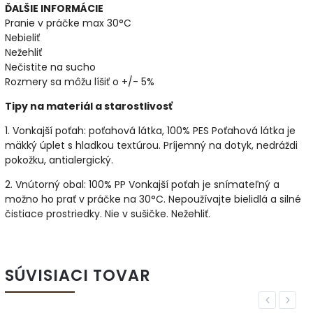
ĎALŠIE INFORMÁCIE
Pranie v práčke max 30°C
Nebieliť
Nežehliť
Nečistite na sucho
Rozmery sa môžu líšiť o +/- 5%
Tipy na materiál a starostlivosť
1. Vonkajší poťah: poťahová látka, 100% PES Poťahová látka je
mäkký úplet s hladkou textúrou. Príjemný na dotyk, nedráždi
pokožku, antialergický.
2. Vnútorný obal: 100% PP Vonkajší poťah je snímateľný a
možno ho prať v práčke na 30°C. Nepoužívajte bielidlá a silné
čistiace prostriedky. Nie v sušičke. Nežehliť.
SÚVISIACI TOVAR
Previous
Next