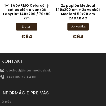
1+1 ZADARMO Celoročný
2x paplón Medical
set paplón a vankúš
140x200 cm + 2x vankúš
Labyrint 140×200 / 70×90
Medical 50x70 cm
cm
ZADARMO
Detail
Do košíka
€64
€64
KONTAKT
obchod
@
intermedicsk.sk
+421 915 77 44 88
INFORMÁCIE PRE VÁS
O nás