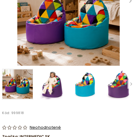
Kód:
999818
Neohodnotené
Značka:
INTERMEDIC SK