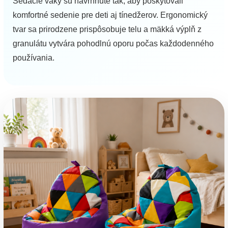
Sedacie vaky sú navrhnuté tak, aby poskytovali
komfortné sedenie pre deti aj tínedžerov. Ergonomický
tvar sa prirodzene prispôsobuje telu a mäkká výplň z
granulátu vytvára pohodlnú oporu počas každodenného
používania.