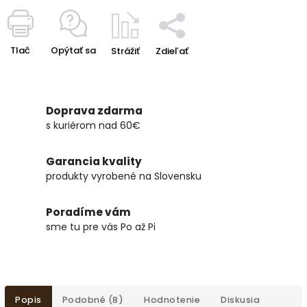
Tlač
Opýtať sa
Strážiť
Zdieľať
Doprava zdarma
s kuriérom nad 60€
Garancia kvality
produkty vyrobené na Slovensku
Poradíme vám
sme tu pre vás Po až Pi
Popis
Podobné (8)
Hodnotenie
Diskusia