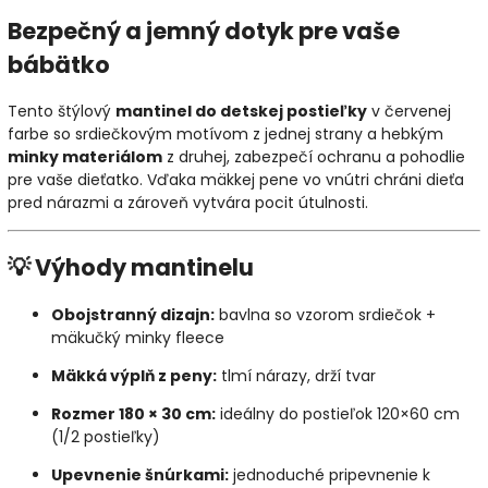
Bezpečný a jemný dotyk pre vaše
bábätko
Tento štýlový
mantinel do detskej postieľky
v červenej
farbe so srdiečkovým motívom z jednej strany a hebkým
minky materiálom
z druhej, zabezpečí ochranu a pohodlie
pre vaše dieťatko. Vďaka mäkkej pene vo vnútri chráni dieťa
pred nárazmi a zároveň vytvára pocit útulnosti.
💡 Výhody mantinelu
Obojstranný dizajn:
bavlna so vzorom srdiečok +
mäkučký minky fleece
Mäkká výplň z peny:
tlmí nárazy, drží tvar
Rozmer 180 × 30 cm:
ideálny do postieľok 120×60 cm
(1/2 postieľky)
Upevnenie šnúrkami:
jednoduché pripevnenie k