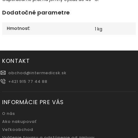
Dodatočné parametre
Hmotnosť
:
1 kg
KONTAKT
obchod
@
intermedicsk.sk
+421 915 77 44 88
INFORMÁCIE PRE VÁS
O nás
Ako nakupovať
Veľkoobchod
Vrátenie tovaru a odstúpenie od zmluvy