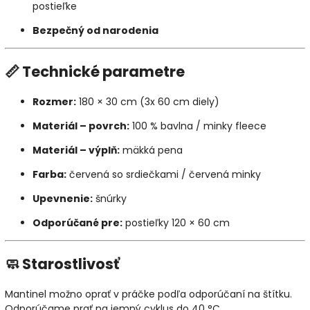
postieľke
Bezpečný od narodenia
📏 Technické parametre
Rozmer:
180 × 30 cm (3x 60 cm diely)
Materiál – povrch:
100 % bavlna / minky fleece
Materiál – výplň:
mäkká pena
Farba:
červená so srdiečkami / červená minky
Upevnenie:
šnúrky
Odporúčané pre:
postieľky 120 × 60 cm
🧼 Starostlivosť
Mantinel možno oprať v práčke podľa odporúčaní na štítku.
Odporúčame prať na jemný cyklus do 40 °C.