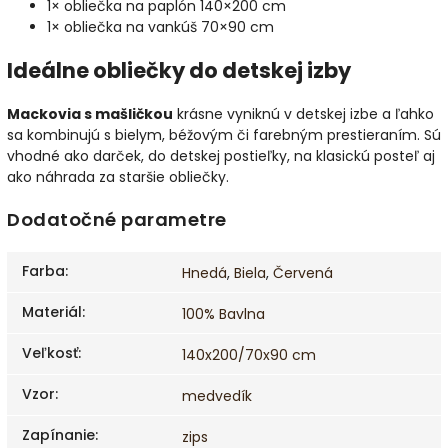
1× obliečka na paplón 140×200 cm
1× obliečka na vankúš 70×90 cm
Ideálne obliečky do detskej izby
Mackovia s mašličkou
krásne vyniknú v detskej izbe a ľahko
sa kombinujú s bielym, béžovým či farebným prestieraním. Sú
vhodné ako darček, do detskej postieľky, na klasickú posteľ aj
ako náhrada za staršie obliečky.
Dodatočné parametre
Farba
:
Hnedá
,
Biela
,
Červená
Materiál
:
100% Bavlna
Veľkosť
:
140x200/70x90 cm
Vzor
:
medvedík
Zapínanie
:
zips