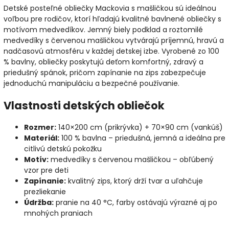
Detské posteľné obliečky Mackovia s mašličkou sú ideálnou
voľbou pre rodičov, ktorí hľadajú kvalitné bavlnené obliečky s
motívom medvedíkov. Jemný biely podklad a roztomilé
medvedíky s červenou mašličkou vytvárajú príjemnú, hravú a
nadčasovú atmosféru v každej detskej izbe. Vyrobené zo 100
% bavlny, obliečky poskytujú deťom komfortný, zdravý a
priedušný spánok, pričom zapínanie na zips zabezpečuje
jednoduchú manipuláciu a bezpečné používanie.
Vlastnosti detských obliečok
Rozmer:
140×200 cm (prikrývka) + 70×90 cm (vankúš)
Materiál:
100 % bavlna – priedušná, jemná a ideálna pre
citlivú detskú pokožku
Motív:
medvedíky s červenou mašličkou – obľúbený
vzor pre deti
Zapínanie:
kvalitný zips, ktorý drží tvar a uľahčuje
prezliekanie
Údržba:
pranie na 40 °C, farby ostávajú výrazné aj po
mnohých praniach