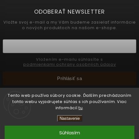
ODOBERAŤ NEWSLETTER
Vložte svoj e-mail a my Vám budeme zasielať informácie
o nových produktoch na našom e-shope.
Vložením e-mailu súhlasíte s
podmienkami ochrany osobných údajov
Prihlásiť sa
Tento web používa súbory cookie. Ďalším prechádzaním
tohto webu vyjadrujete súhlas s ich používaním. Viac
Copyright 2026
INTERMEDIC SK
. Všetky práva vyhradené.
informácií
tu
.
Upraviť nastavenie cookies
Nastavenie
Vytvořil
Shoptet
Súhlasím