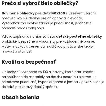
Prečo si vybrať tieto obliečky?
Bavlnené obliečky pre deti 140x200
s veselým vzorom
medvedíkov sú ideálne pre chlapcov aj dievčatá.
Vysokokvalitná bavlna zaručuje priedušnosť, jemnosť a
pohodlie počas celej noci.
Vďaka zapínaniu na zips sú tieto
detské posteľné obliečky
praktické, bezpečné a vhodné aj pre každodenné pranie.
Motív mackov s červenou mašličkou pridáva izbe teplo,
hravosť a útulnosť.
Kvalita a bezpečnosť
Obliečky sú vyrobené zo 100 % bavlny, ktorá patrí medzi
najobľúbenejšie materiály na detskú posteľnú bielizeň. Je
prirodzene priedušná, hypoalergénna a jemná k pokožke, čo je
dôležité pre zdravý detský spánok.
Obsah balenia