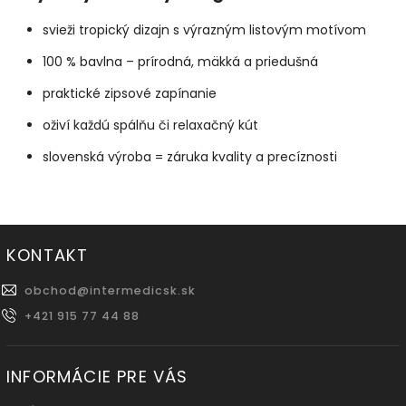
svieži tropický dizajn s výrazným listovým motívom
100 % bavlna – prírodná, mäkká a priedušná
praktické zipsové zapínanie
oživí každú spálňu či relaxačný kút
slovenská výroba = záruka kvality a precíznosti
KONTAKT
obchod
@
intermedicsk.sk
+421 915 77 44 88
INFORMÁCIE PRE VÁS