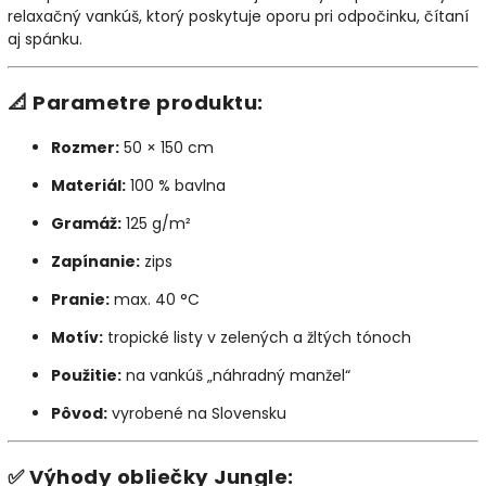
relaxačný vankúš, ktorý poskytuje oporu pri odpočinku, čítaní
aj spánku.
📐
Parametre produktu:
Rozmer:
50 × 150 cm
Materiál:
100 % bavlna
Gramáž:
125 g/m²
Zapínanie:
zips
Pranie:
max. 40 °C
Motív:
tropické listy v zelených a žltých tónoch
Použitie:
na vankúš „náhradný manžel“
Pôvod:
vyrobené na Slovensku
✅
Výhody obliečky Jungle: