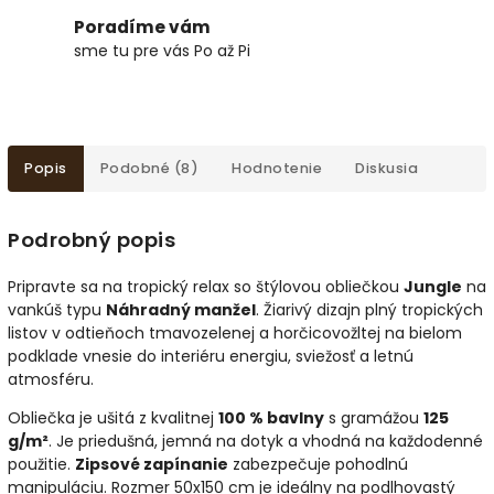
Poradíme vám
sme tu pre vás Po až Pi
Popis
Podobné (8)
Hodnotenie
Diskusia
Podrobný popis
Pripravte sa na tropický relax so štýlovou obliečkou
Jungle
na
vankúš typu
Náhradný manžel
. Žiarivý dizajn plný tropických
listov v odtieňoch tmavozelenej a horčicovožltej na bielom
podklade vnesie do interiéru energiu, sviežosť a letnú
atmosféru.
Obliečka je ušitá z kvalitnej
100 % bavlny
s gramážou
125
g/m²
. Je priedušná, jemná na dotyk a vhodná na každodenné
použitie.
Zipsové zapínanie
zabezpečuje pohodlnú
manipuláciu. Rozmer 50x150 cm je ideálny na podlhovastý