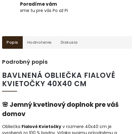
Poradíme vám
sme tu pre vás Po až Pi
Popis
Hodnotenie
Diskusia
Podrobný popis
BAVLNENÁ OBLIEČKA FIALOVÉ
KVIETOČKY 40X40 CM
🌸 Jemný kvetinový doplnok pre váš
domov
Obliečka
Fialové Kvietočky
v rozmere 40x40 cm je
vyrobená zo 100 % bavlny. Vďaka svojmu prírodnému a