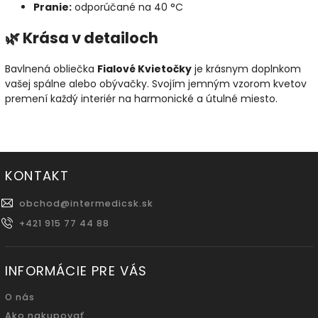
Pranie:
odporúčané na 40 °C
🌿 Krása v detailoch
Bavlnená obliečka
Fialové Kvietočky
je krásnym doplnkom
vašej spálne alebo obývačky. Svojím jemným vzorom kvetov
premení každý interiér na harmonické a útulné miesto.
KONTAKT
obchod
@
intermedicsk.sk
+421 915 77 44 88
INFORMÁCIE PRE VÁS
O nás
Ako nakupovať