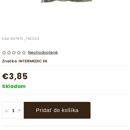
Kód:
847473_742C02
Neohodnotené
Značka:
INTERMEDIC SK
€3,85
Skladom
Pridať do košíka