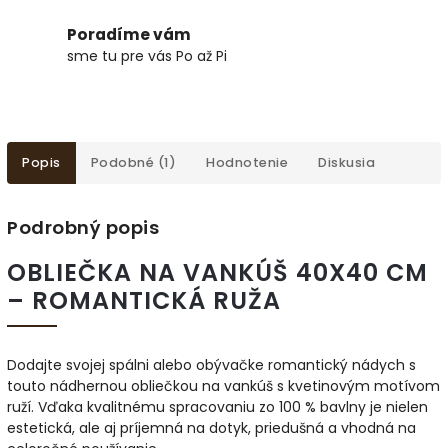
Poradíme vám
sme tu pre vás Po až Pi
Popis
Podobné (1)
Hodnotenie
Diskusia
Podrobný popis
OBLIEČKA NA VANKÚŠ 40X40 CM
– ROMANTICKÁ RUŽA
Dodajte svojej spálni alebo obývačke romantický nádych s
touto nádhernou obliečkou na vankúš s kvetinovým motívom
ruží. Vďaka kvalitnému spracovaniu zo 100 % bavlny je nielen
estetická, ale aj príjemná na dotyk, priedušná a vhodná na