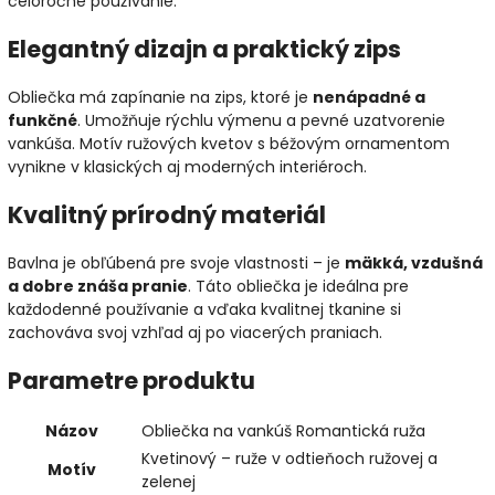
celoročné používanie.
Elegantný dizajn a praktický zips
Obliečka má zapínanie na zips, ktoré je
nenápadné a
funkčné
. Umožňuje rýchlu výmenu a pevné uzatvorenie
vankúša. Motív ružových kvetov s béžovým ornamentom
vynikne v klasických aj moderných interiéroch.
Kvalitný prírodný materiál
Bavlna je obľúbená pre svoje vlastnosti – je
mäkká, vzdušná
a dobre znáša pranie
. Táto obliečka je ideálna pre
každodenné používanie a vďaka kvalitnej tkanine si
zachováva svoj vzhľad aj po viacerých praniach.
Parametre produktu
Názov
Obliečka na vankúš Romantická ruža
Kvetinový – ruže v odtieňoch ružovej a
Motív
zelenej