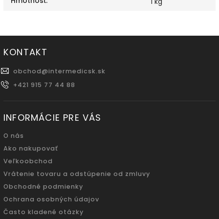
Hmotnosť
:
1 kg
KONTAKT
obchod
@
intermedicsk.sk
+421 915 77 44 88
INFORMÁCIE PRE VÁS
O nás
Ako nakupovať
Veľkoobchod
Vrátenie tovaru a odstúpenie od zmluvy
Obchodné podmienky
Ochrana osobných údajov
Často kladené otázky