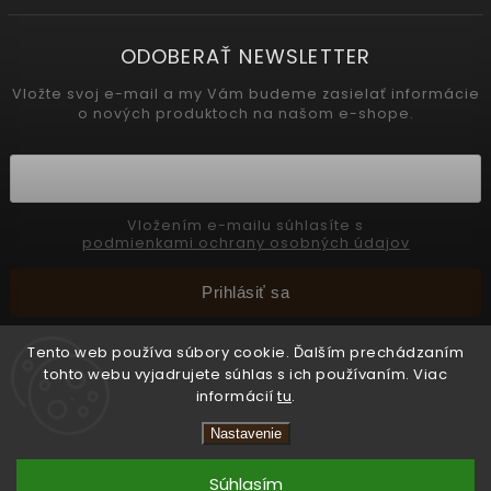
ODOBERAŤ NEWSLETTER
Vložte svoj e-mail a my Vám budeme zasielať informácie
o nových produktoch na našom e-shope.
Vložením e-mailu súhlasíte s
podmienkami ochrany osobných údajov
Prihlásiť sa
Tento web používa súbory cookie. Ďalším prechádzaním
tohto webu vyjadrujete súhlas s ich používaním. Viac
Copyright 2026
INTERMEDIC SK
. Všetky práva vyhradené.
informácií
tu
.
Upraviť nastavenie cookies
Nastavenie
Vytvořil
Shoptet
Súhlasím