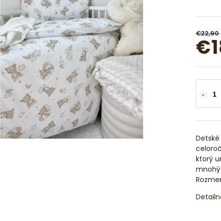
€22,90
€1
Detské
celoroč
ktorý u
mnohých
Rozmer
Detailn