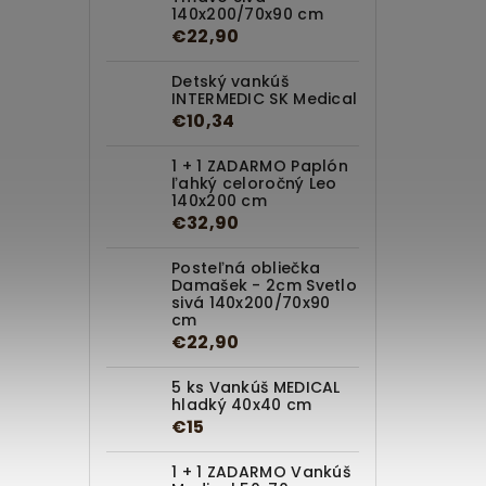
140x200/70x90 cm
€22,90
Detský vankúš
INTERMEDIC SK Medical
€10,34
1 + 1 ZADARMO Paplón
ľahký celoročný Leo
140x200 cm
€32,90
Posteľná obliečka
Damašek - 2cm Svetlo
sivá 140x200/70x90
cm
€22,90
5 ks Vankúš MEDICAL
hladký 40x40 cm
€15
1 + 1 ZADARMO Vankúš