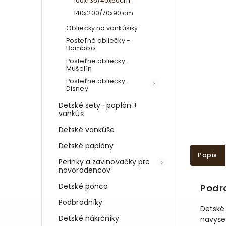
100x135/40x60cm
140x200/70x90 cm
Obliečky na vankúšiky
Posteľné obliečky -
Bamboo
Posteľné obliečky-
Mušelín
Posteľné obliečky-
Disney
Detské sety- paplón +
vankúš
Detské vankúše
Detské paplóny
Popis
Perinky a zavinovačky pre
novorodencov
Detské pončo
Podr
Podbradníky
Detské 
Detské nákrčníky
navyše