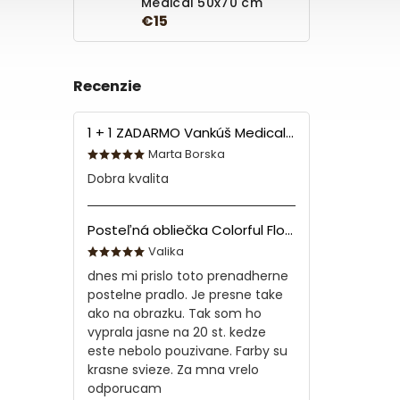
Medical 50x70 cm
€15
Recenzie
1 + 1 ZADARMO Vankúš Medical 70x90 cm
Marta Borska
Dobra kvalita
Posteľná obliečka Colorful Flowers Modrá 140x200/70x90 cm
Valika
dnes mi prislo toto prenadherne
postelne pradlo. Je presne take
ako na obrazku. Tak som ho
vyprala jasne na 20 st. kedze
este nebolo pouzivane. Farby su
krasne svieze. Za mna vrelo
odporucam