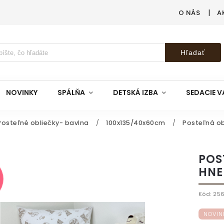
O NÁS
A
Hľadať
NOVINKY
SPÁLŇA
DETSKÁ IZBA
SEDACIE V
Posteľné obliečky- bavlna
/
100x135/40x60cm
/
Posteľná o
POS
HNE
Kód:
256
NOVIN