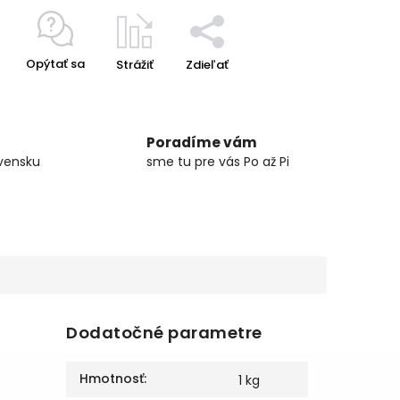
Opýtať sa
Strážiť
Zdieľať
Poradíme vám
vensku
sme tu pre vás Po až Pi
Dodatočné parametre
Hmotnosť
:
1 kg