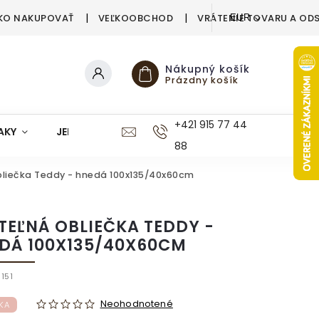
KO NAKUPOVAŤ
VEĽKOOBCHOD
VRÁTENIE TOVARU A OD
EUR
Nákupný košík
Prázdny košík
+421 915 77 44
AKY
JEDÁLEŇ
KUCHYŇA
KÚPEĽŇA
M
88
bliečka Teddy - hnedá 100x135/40x60cm
TEĽNÁ OBLIEČKA TEDDY -
DÁ 100X135/40X60CM
151
Neohodnotené
KA