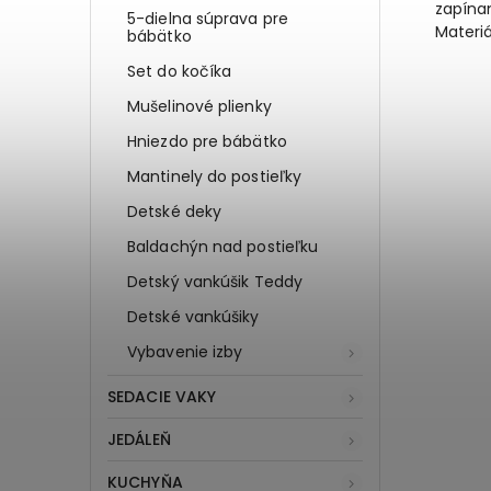
zapínan
5-dielna súprava pre
Materi
bábätko
Set do kočíka
Mušelinové plienky
Hniezdo pre bábätko
Mantinely do postieľky
Detské deky
Baldachýn nad postieľku
Detský vankúšik Teddy
Detské vankúšiky
Vybavenie izby
SEDACIE VAKY
JEDÁLEŇ
KUCHYŇA