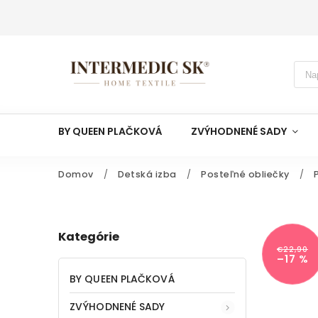
BY QUEEN PLAČKOVÁ
ZVÝHODNENÉ SADY
Domov
/
Detská izba
/
Posteľné obliečky
/
Kategórie
€22,90
–17 %
BY QUEEN PLAČKOVÁ
ZVÝHODNENÉ SADY