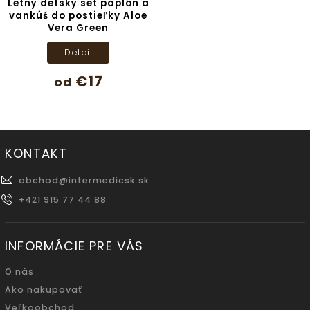
Letný detský set paplón a
vankúš do postieľky Aloe
Vera Green
Detail
€17
od
KONTAKT
obchod
@
intermedicsk.sk
+421 915 77 44 88
INFORMÁCIE PRE VÁS
O nás
Ako nakupovať
Veľkoobchod