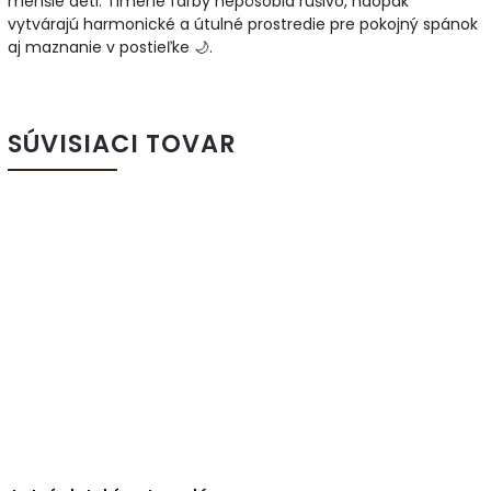
menšie deti. Tlmené farby nepôsobia rušivo, naopak
vytvárajú harmonické a útulné prostredie pre pokojný spánok
aj maznanie v postieľke 🌙.
SÚVISIACI TOVAR