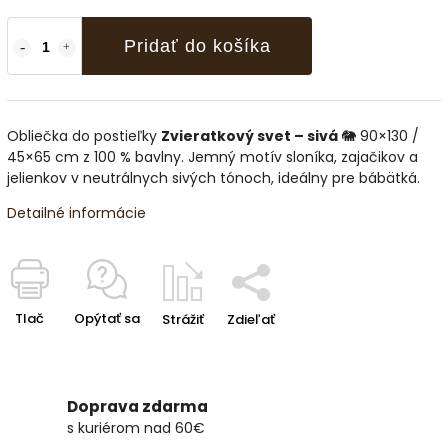
Pridať do košíka
Obliečka do postieľky
Zvieratkový svet – sivá
🐘 90×130 /
45×65 cm z 100 % bavlny. Jemný motív sloníka, zajačikov a
jelienkov v neutrálnych sivých tónoch, ideálny pre bábätká.
Detailné informácie
Tlač
Opýtať sa
Strážiť
Zdieľať
Doprava zdarma
s kuriérom nad 60€