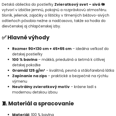
Detská obliečka do postieľky
Zvieratkový svet – sivá
🐘
vytvorí v izbičke jemnú, pokojnú a rozprávkovú atmosféru.
Sloník, jelienok, zajačiky a líštičky v tlmených béžovo-sivých
odtieňoch pôsobia nežne a nadčasovo, takže sa hodia do
dievčenskej aj chlapčenskej izby.
✅ Hlavné výhody
Rozmer 90×130 cm + 45×65 cm
– ideálna veľkosť do
detskej postieľky
100 % bavlna
– mäkká, priedušná a šetrná k citlivej
detskej pokožke
Gramáž 125 g/m²
– kvalitná, pevná a stálofarebná látka
Zapínanie na zips
– praktické a bezpečné na rýchlu
výmenu
Neutrálny zvieratkový motív
– krásne ladí s
modernou detskou izbou
🧵 Materiál a spracovanie
Materiál:
100 % bavlna