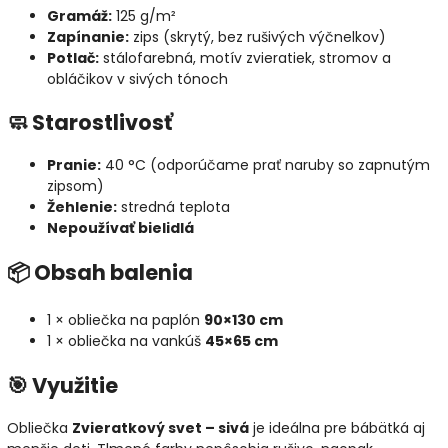
Gramáž:
125 g/m²
Zapínanie:
zips (skrytý, bez rušivých výčnelkov)
Potlač:
stálofarebná, motív zvieratiek, stromov a
obláčikov v sivých tónoch
🧼 Starostlivosť
Pranie:
40 °C (odporúčame prať naruby so zapnutým
zipsom)
Žehlenie:
stredná teplota
Nepoužívať bielidlá
📦 Obsah balenia
1 × obliečka na paplón
90×130 cm
1 × obliečka na vankúš
45×65 cm
🎯 Využitie
Obliečka
Zvieratkový svet – sivá
je ideálna pre bábätká aj