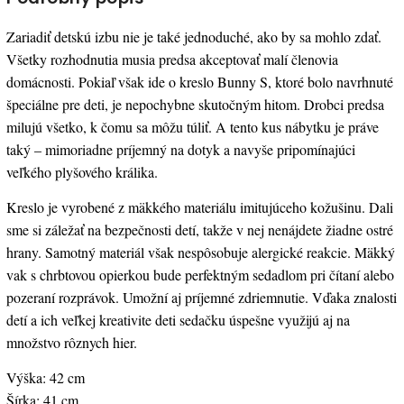
Zariadiť detskú izbu nie je také jednoduché, ako by sa mohlo zdať.
Všetky rozhodnutia musia predsa akceptovať malí členovia
domácnosti. Pokiaľ však ide o kreslo Bunny S, ktoré bolo navrhnuté
špeciálne pre deti, je nepochybne skutočným hitom. Drobci predsa
milujú všetko, k čomu sa môžu túliť. A tento kus nábytku je práve
taký – mimoriadne príjemný na dotyk a navyše pripomínajúci
veľkého plyšového králika.
Kreslo je vyrobené z mäkkého materiálu imitujúceho kožušinu. Dali
sme si záležať na bezpečnosti detí, takže v nej nenájdete žiadne ostré
hrany. Samotný materiál však nespôsobuje alergické reakcie. Mäkký
vak s chrbtovou opierkou bude perfektným sedadlom pri čítaní alebo
pozeraní rozprávok. Umožní aj príjemné zdriemnutie. Vďaka znalosti
detí a ich veľkej kreativite deti sedačku úspešne využijú aj na
množstvo rôznych hier.
Výška: 42 cm
Šírka: 41 cm