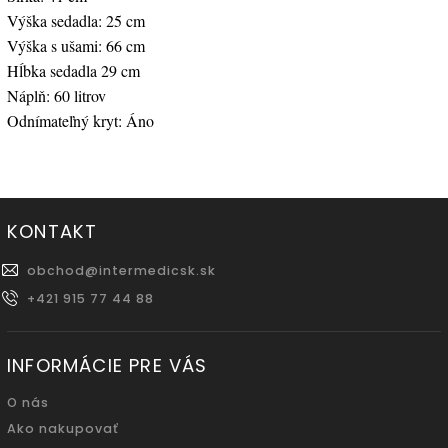
Výška sedadla: 25 cm
Výška s ušami: 66 cm
Hĺbka sedadla 29 cm
Náplň: 60 litrov
Odnímateľný kryt: Áno
KONTAKT
obchod
@
intermedicsk.sk
+421 915 77 44 88
INFORMÁCIE PRE VÁS
O nás
Ako nakupovať