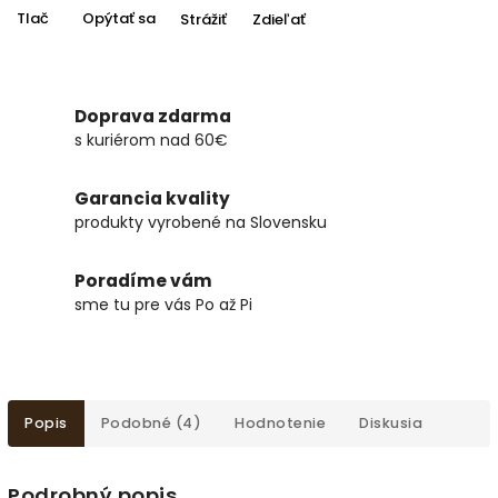
Tlač
Opýtať sa
Strážiť
Zdieľať
Doprava zdarma
s kuriérom nad 60€
Garancia kvality
produkty vyrobené na Slovensku
Poradíme vám
sme tu pre vás Po až Pi
Popis
Podobné (4)
Hodnotenie
Diskusia
Podrobný popis