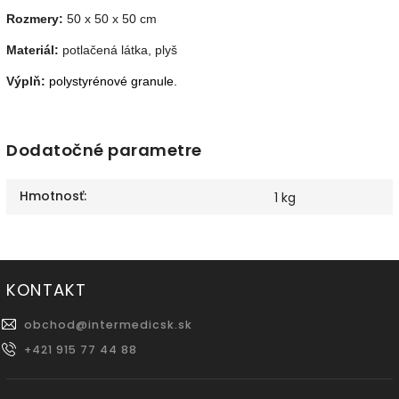
Rozmery:
50 x 50 x 50 cm
Materiál:
potlačená látka, plyš
Výplň:
polystyrénové granule.
Dodatočné parametre
Hmotnosť
:
1 kg
KONTAKT
obchod
@
intermedicsk.sk
+421 915 77 44 88