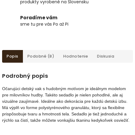
produkty vyrobené na Slovensku
Poradíme vám
sme tu pre vás Po až Pi
Popis
Podobné (8)
Hodnotenie
Diskusia
Podrobný popis
Očarujúci detský vak s hudobným motívom je ideálnym modelom
pre milovníkov hudby. Takéto sedadlo je nielen pohodlné, ale aj
vizuálne zaujímavé. Ideálne ako dekorácia pre každú detskú izbu.
Má výplň vo forme polystyrénového granulátu, ktorý sa flexibilne
prispôsobuje tvaru a hmotnosti tela. Sedadlo je tiež jednoduché a
rýchlo sa čistí, takže môžete vonkajšiu tkaninu kedykoľvek osviežiť.