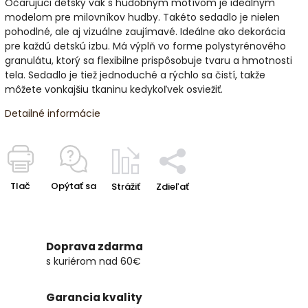
Očarujúci detský vak s hudobným motívom je ideálnym
modelom pre milovníkov hudby. Takéto sedadlo je nielen
pohodlné, ale aj vizuálne zaujímavé. Ideálne ako dekorácia
pre každú detskú izbu. Má výplň vo forme polystyrénového
granulátu, ktorý sa flexibilne prispôsobuje tvaru a hmotnosti
tela. Sedadlo je tiež jednoduché a rýchlo sa čistí, takže
môžete vonkajšiu tkaninu kedykoľvek osviežiť.
Detailné informácie
Tlač
Opýtať sa
Strážiť
Zdieľať
Doprava zdarma
s kuriérom nad 60€
Garancia kvality