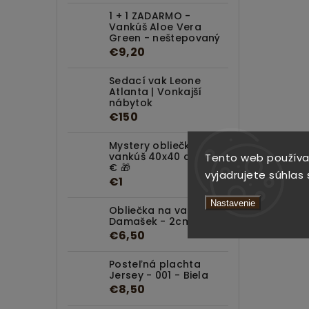
1 + 1 ZADARMO -
Vankúš Aloe Vera
Green - neštepovaný
€9,20
Sedací vak Leone
Atlanta | Vonkajší
nábytok
€150
Mystery obliečka na
vankúš 40x40 cm za 1
Tento web používa
€ 🎁
vyjadrujete súhlas 
€1
Nastavenie
Obliečka na vankúš
Damašek - 2cm Biela
€6,50
Posteľná plachta
Jersey - 001 - Biela
€8,50