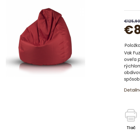
€125,90
€8
Položk
Vak Fuz
oveľa p
rýchlom
obdivov
spôsob 
Detailn
Tlač