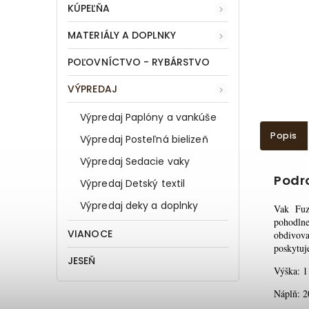
KÚPEĽŇA
MATERIÁLY A DOPLNKY
POĽOVNÍCTVO - RYBÁRSTVO
VÝPREDAJ
Výpredaj Paplóny a vankúše
Popis
Výpredaj Posteľná bielizeň
Výpredaj Sedacie vaky
Podr
Výpredaj Detský textil
Výpredaj deky a doplnky
Vak Fuz
pohodln
VIANOCE
obdivova
poskytuj
JESEŇ
Výška: 
Náplň: 2