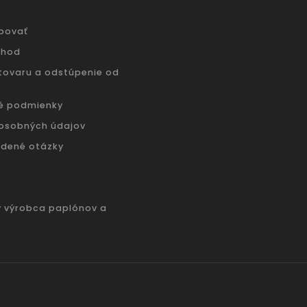
povať
chod
 tovaru a odstúpenie od
é podmienky
osobných údajov
adené otázky
ý výrobca paplónov a