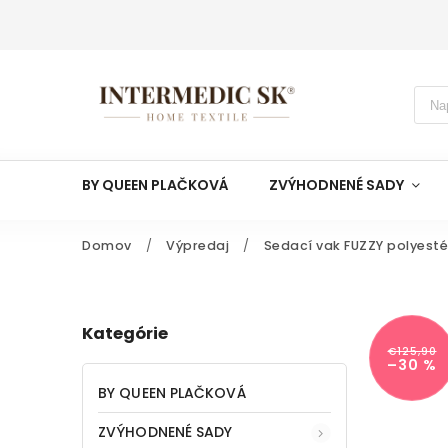
BY QUEEN PLAČKOVÁ
ZVÝHODNENÉ SADY
Domov
/
Výpredaj
/
Sedací vak FUZZY polyesté
Kategórie
€125,90
–30 %
BY QUEEN PLAČKOVÁ
ZVÝHODNENÉ SADY