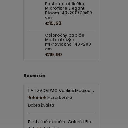
Posteľná obliečka
Microfibre Elegant
Bloom 140x200/70x90
cm
€15,50
Celoročný paplón
Medical sivý z
mikrovlákna 140×200
cm
€19,90
Recenzie
1 + 1 ZADARMO Vankúš Medical 70x90 cm
Marta Borska
Dobra kvalita
Posteľná obliečka Colorful Flowers Modrá 140x200/70x90 cm