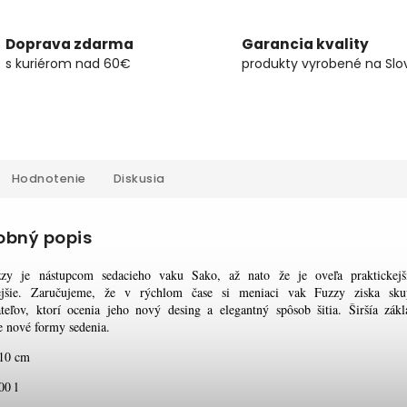
Doprava zdarma
Garancia kvality
s kuriérom nad 60€
produkty vyrobené na Slo
Hodnotenie
Diskusia
obný popis
zy je nástupcom sedacieho vaku Sako, až nato že je oveľa praktickejš
ejšie. Zaručujeme, že v rýchlom čase si meniaci vak Fuzzy ziska sku
teľov, ktorí ocenia jeho nový desing a elegantný spôsob šitia. Širšía zák
e nové formy sedenia.
110 cm
00 l