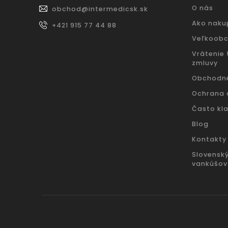
O nás
obchod
@
intermedicsk.sk
Ako naku
+421 915 77 44 88
Veľkoob
Vrátenie
zmluvy
Obchodn
Ochrana 
Často kl
Blog
Kontakty
Slovensk
vankúšov