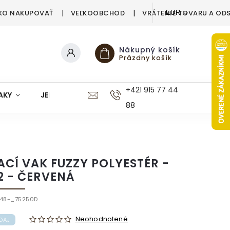
KO NAKUPOVAŤ
VEĽKOOBCHOD
VRÁTENIE TOVARU A OD
EUR
Nákupný košík
Prázdny košík
+421 915 77 44
AKY
JEDÁLEŇ
KUCHYŇA
KÚPEĽŇA
M
88
ACÍ VAK FUZZY POLYESTÉR -
2 - ČERVENÁ
748-_75250D
Neohodnotené
DAJ