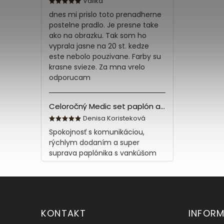
Valika
dnes mi prislo toto prenadherne
postelne pradlo. Je presne take
ako na obrazku. Tak som ho
vyprala jasne na 20 st. kedze
este nebolo pouzivane. Farby su
krasne svieze. Za mna vrelo
odporucam
Celoročný Medic set paplón a vankúš z bavlny
Denisa Koristeková
Spokojnosť s komunikáciou,
rýchlym dodaním a super
suprava paplónika s vankúšom
KONTAKT
INFORM