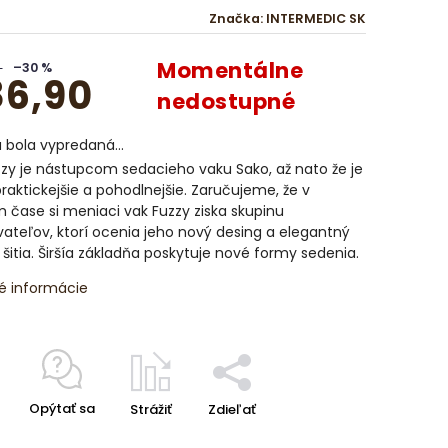
Značka:
INTERMEDIC SK
Momentálne
–30 %
6,90
nedostupné
a bola vypredaná…
zy je nástupcom sedacieho vaku Sako, až nato že je
raktickejšie a pohodlnejšie. Zaručujeme, že v
 čase si meniaci vak Fuzzy ziska skupinu
ateľov, ktorí ocenia jeho nový desing a elegantný
šitia. Širšía základňa poskytuje nové formy sedenia.
é informácie
Opýtať sa
Strážiť
Zdieľať