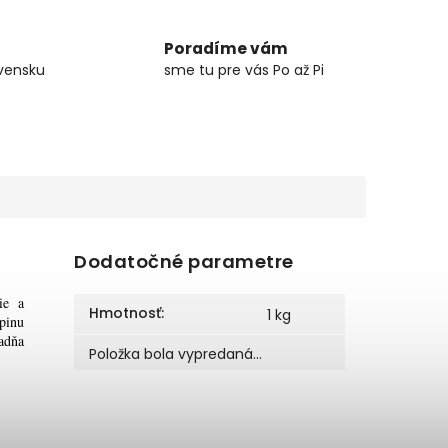
Poradíme vám
vensku
sme tu pre vás Po až Pi
Dodatočné parametre
ie a
Hmotnosť
:
1 kg
pinu
ladňa
Položka bola vypredaná…