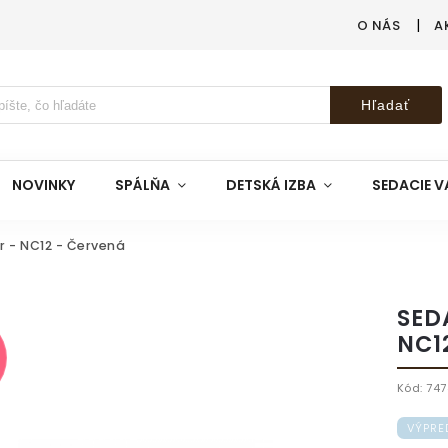
O NÁS
A
Hľadať
NOVINKY
SPÁLŇA
DETSKÁ IZBA
SEDACIE V
r - NC12 - Červená
SED
NC1
Kód:
74
VÝPRE