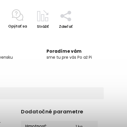
Opýtať sa
Strážiť
Zdieľať
Poradíme vám
vensku
sme tu pre vás Po až Pi
Dodatočné parametre
V
Hmotnosť
:
1 kg