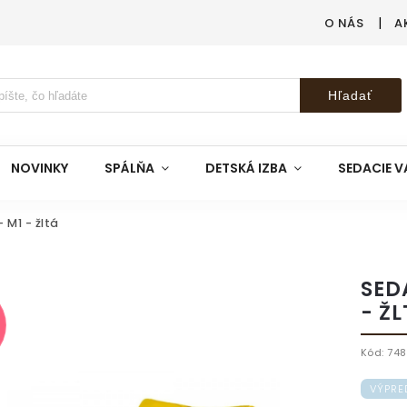
O NÁS
A
Hľadať
NOVINKY
SPÁLŇA
DETSKÁ IZBA
SEDACIE V
 M1 - žltá
SED
- ŽL
Kód:
74
VÝPRE