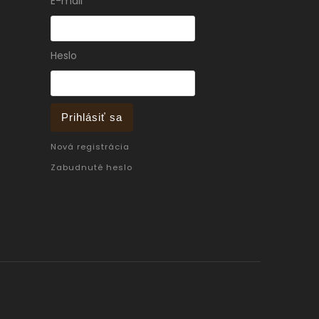
E-mail
Heslo
Prihlásiť sa
Nová registrácia
Zabudnuté heslo