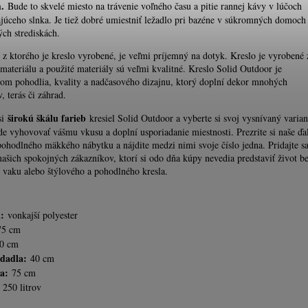
.
Bude to skvelé miesto na trávenie voľného času a pitie rannej kávy v lúčoch
júceho slnka. Je tiež dobré umiestniť ležadlo pri bazéne v súkromných domoch 
ých strediskách.
, z ktorého je kreslo vyrobené, je veľmi príjemný na dotyk. Kreslo je vyrobené 
materiálu a použité materiály sú veľmi kvalitné. Kreslo Solid Outdoor je
m pohodlia, kvality a nadčasového dizajnu, ktorý doplní dekor mnohých
v, terás či záhrad.
širokú škálu farieb
si
kresiel Solid Outdoor a vyberte si svoj vysnívaný varian
de vyhovovať vášmu vkusu a doplní usporiadanie miestnosti. Prezrite si naše ďal
ohodlného mäkkého nábytku a nájdite medzi nimi svoje číslo jedna. Pridajte s
našich spokojných zákazníkov, ktorí si odo dňa kúpy nevedia predstaviť život b
vaku alebo štýlového a pohodlného kresla.
l:
vonkajší polyester
5 cm
0 cm
edadla:
40 cm
a:
75 cm
250 litrov