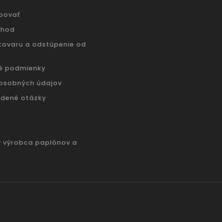
povať
chod
 tovaru a odstúpenie od
é podmienky
osobných údajov
adené otázky
ý výrobca paplónov a