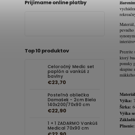
Prijímame online platby
žiarením
vychádza
rekreačn
Materiál
pevného 
synonymo
interiéro
Top 10 produktov
Prezrite 
ktorý bu
ponuky p
Celoročný Medic set
skupine 
paplón a vankúš z
mäkkého 
bavlny
€23,70
Materiá
Posteľná obliečka
Damašek - 2cm Biela
Výška:
7
140x200/70x90 cm
Šírka:
6
€22,90
Výška s
Základň
1 + 1 ZADARMO Vankúš
Plnenie:
Medical 70x90 cm
€22,90