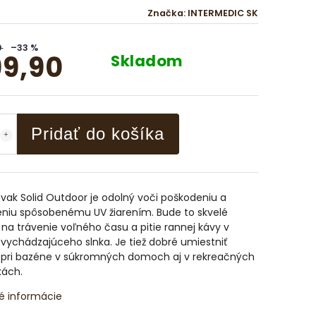
Značka:
INTERMEDIC SK
0
–33 %
9,90
Skladom
Pridať do košíka
vak Solid Outdoor je odolný voči poškodeniu a
eniu spôsobenému UV žiarením. Bude to skvelé
na trávenie voľného času a pitie rannej kávy v
vychádzajúceho slnka. Je tiež dobré umiestniť
o pri bazéne v súkromných domoch aj v rekreačných
kách.
é informácie