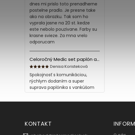
dnes mi prislo toto prenadherne
postelne pradlo. Je presne take
ako na obrazku. Tak som ho
vyprala jasne na 20 st. kedze
este nebolo pouzivane. Farby su
krasne svieze. Za mna vrelo
odporucam
Celoročný Medic set paplón a vankúš z bavlny
Denisa Koristeková
Spokojnosť s komunikáciou,
rýchlym dodaním a super
suprava paplónika s vankúšom
KONTAKT
INFORM
O nás