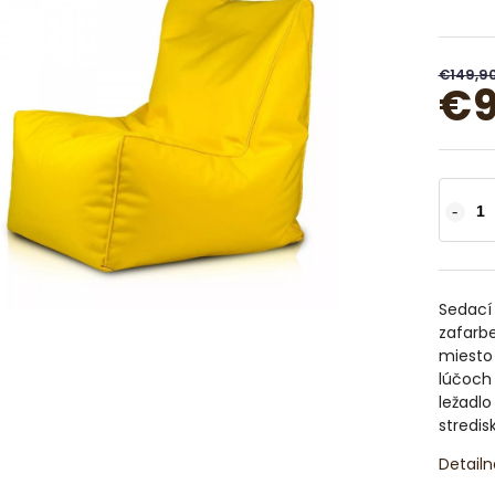
€149,9
€9
Sedací 
zafarb
miesto 
lúčoch 
ležadl
stredis
Detailn