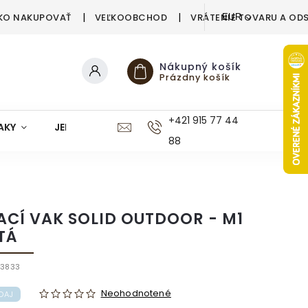
KO NAKUPOVAŤ
VEĽKOOBCHOD
VRÁTENIE TOVARU A OD
EUR
Nákupný košík
Prázdny košík
+421 915 77 44
AKY
JEDÁLEŇ
KUCHYŇA
KÚPEĽŇA
M
88
ACÍ VAK SOLID OUTDOOR - M1
TÁ
83833
Neohodnotené
DAJ