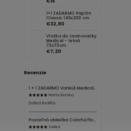
€15
1+1 ZADARMO Paplón
Classic 140x200 cm
€32,90
Vložka do zavinovačky
Medical - letná
73x73cm
€7,20
Recenzie
1 + 1 ZADARMO Vankúš Medical 70x90 cm
Marta Borska
Dobra kvalita
Posteľná obliečka Colorful Flowers Modrá 140x200/70x90 cm
Valika