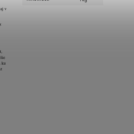
aj v
z
t,
šie
a ku
ez