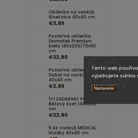
Obliečka na vankúš
Slnečnica 40x40 cm
€3,85
Posteľná obliečka
Damašek Premium
biela 140x200/70x90
cm
€32,90
Tento web používa
Posteľná obliečka
Dubai na vankúšik
vyjadrujete súhlas 
40x40 cm
€3,85
Nastavenie
1+1 ZADARMO Paplón
Béžový Kvet 140x200
cm
€32,90
5 ks Vankúš MEDICAL
hladký 40x40 cm