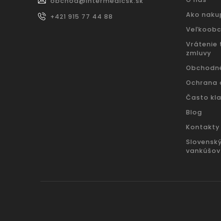
obchod
@
intermedicsk.sk
Ako naku
+421 915 77 44 88
Veľkoob
Vrátenie
zmluvy
Obchodn
Ochrana 
Často kl
Blog
Kontakty
Slovensk
vankúšov