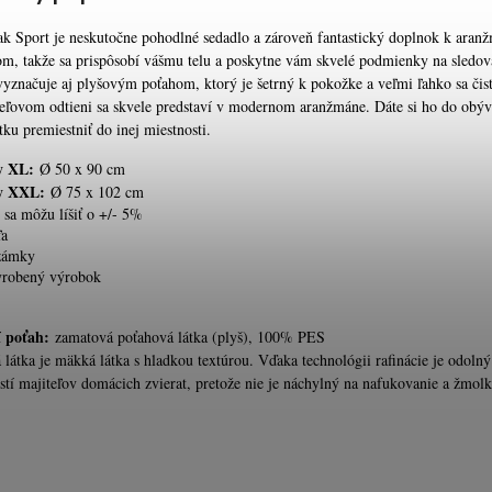
ak Sport je neskutočne pohodlné sedadlo a zároveň fantastický doplnok k ara
om, takže sa prispôsobí vášmu telu a poskytne vám skvelé podmienky na sledov
 vyznačuje aj plyšovým poťahom, ktorý je šetrný k pokožke a veľmi ľahko sa čist
eľovom odtieni sa skvele predstaví v modernom aranžmáne. Dáte si ho do obýv
ku premiestniť do inej miestnosti.
y XL:
Ø 50 x 90 cm
y XXL:
Ø 75 x 102 cm
sa môžu líšiť o +/- 5%
ľa
 zámky
yrobený výrobok
í poťah:
zamatová poťahová látka (plyš), 100% PES
 látka je mäkká látka s hladkou textúrou. Vďaka technológii rafinácie je odolný
tí majiteľov domácich zvierat, pretože nie je náchylný na nafukovanie a žmolk