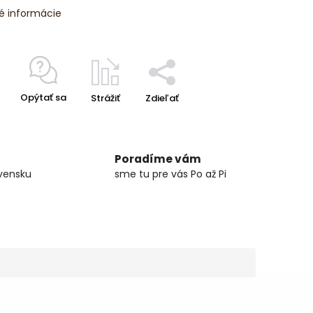
é informácie
Opýtať sa
Strážiť
Zdieľať
Poradíme vám
vensku
sme tu pre vás Po až Pi