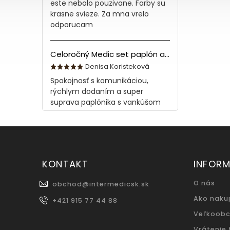
este nebolo pouzivane. Farby su
krasne svieze. Za mna vrelo
odporucam
Celoročný Medic set paplón a vankúš z bavlny
Denisa Koristeková
Spokojnosť s komunikáciou,
rýchlym dodaním a super
suprava paplónika s vankúšom
KONTAKT
INFORM
O nás
obchod
@
intermedicsk.sk
Ako naku
+421 915 77 44 88
Veľkoob
Vrátenie