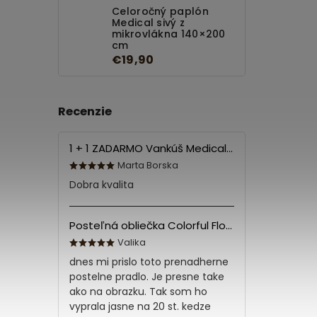
Celoročný paplón
Medical sivý z
mikrovlákna 140×200
cm
€19,90
Recenzie
1 + 1 ZADARMO Vankúš Medical 70x90 cm
Marta Borska
Dobra kvalita
Posteľná obliečka Colorful Flowers Modrá 140x200/70x90 cm
Valika
dnes mi prislo toto prenadherne
postelne pradlo. Je presne take
ako na obrazku. Tak som ho
vyprala jasne na 20 st. kedze