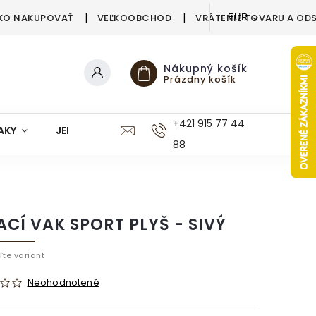
KO NAKUPOVAŤ
VEĽKOOBCHOD
VRÁTENIE TOVARU A OD
EUR
Nákupný košík
Prázdny košík
+421 915 77 44
AKY
JEDÁLEŇ
KUCHYŇA
KÚPEĽŇA
M
88
ACÍ VAK SPORT PLYŠ - SIVÝ
ľte variant
Neohodnotené