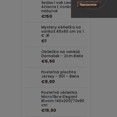
Sedací vak Leone
Nastavenie
Atlanta | Vonkajší
nábytok
€150
Mystery obliečka na
vankúš 40x40 cm za 1
€ 🎁
€1
Obliečka na vankúš
Damašek - 2cm Biela
€6,50
Posteľná plachta
Jersey - 001 - Biela
€8,50
Posteľná obliečka
Microfibre Elegant
Bloom 140x200/70x90
cm
€15,50