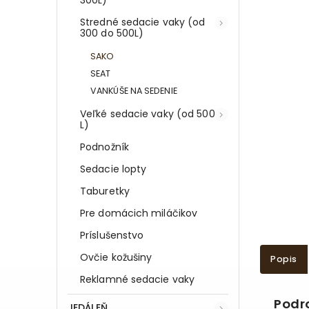
Stredné sedacie vaky (od
300 do 500L)
SAKO
SEAT
VANKÚŠE NA SEDENIE
Veľké sedacie vaky (od 500
L)
Podnožník
Sedacie lopty
Taburetky
Pre domácich miláčikov
Príslušenstvo
Ovčie kožušiny
Popis
Reklamné sedacie vaky
Podr
JEDÁLEŇ