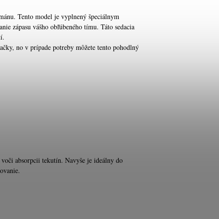
nžmánu. Tento model je vyplnený špeciálnym
anie zápasu vášho obľúbeného tímu. Táto sedacia
í.
ačky, no v prípade potreby môžete tento pohodlný
 voči absorpcii tekutín. Navyše je ideálny do
ovanie.