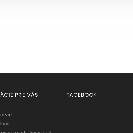
ÁCIE PRE VÁS
FACEBOOK
povať
chod
 tovaru a odstúpenie od