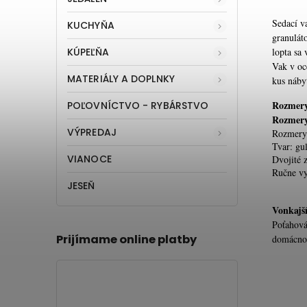
Sedací v
KUCHYŇA
granulát
KÚPEĽŇA
lopta sa
Vak v oc
MATERIÁLY A DOPLNKY
kus nábyt
Rozmer
POĽOVNÍCTVO - RYBÁRSTVO
Rozmer
VÝPREDAJ
Rozmery 
Tvar: gu
VIANOCE
Dvojité
Ručne v
JESEŇ
Vonkajš
Poťahová
Prijímame online platby
domácnos