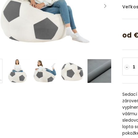
Veľkos
od
€
Sedací
zárove
vyplnen
vášmu 
sledov
lopta s
pokožke