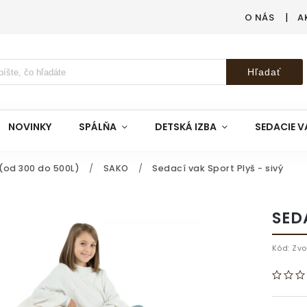
O NÁS
A
Hľadať
NOVINKY
SPÁLŇA
DETSKÁ IZBA
SEDACIE V
(od 300 do 500L)
/
SAKO
/
Sedací vak Sport Plyš - sivý
SED
Kód:
Zvo