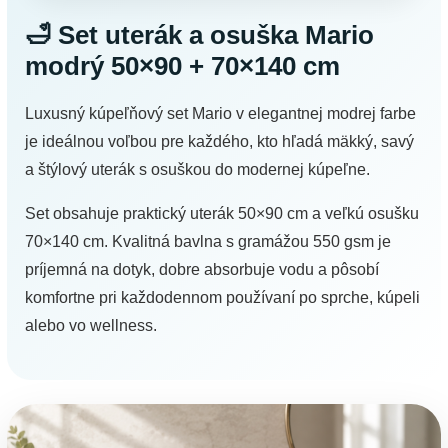
🛁 Set uterák a osuška Mario
modrý 50×90 + 70×140 cm
Luxusný kúpeľňový set Mario v elegantnej modrej farbe
je ideálnou voľbou pre každého, kto hľadá mäkký, savý
a štýlový uterák s osuškou do modernej kúpeľne.
Set obsahuje praktický uterák 50×90 cm a veľkú osušku
70×140 cm. Kvalitná bavlna s gramážou 550 gsm je
príjemná na dotyk, dobre absorbuje vodu a pôsobí
komfortne pri každodennom používaní po sprche, kúpeli
alebo vo wellness.