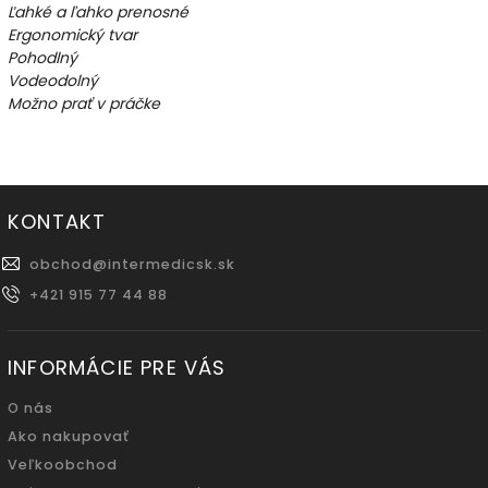
Ľahké a ľahko prenosné
Ergonomický tvar
Pohodlný
Vodeodolný
Možno prať v práčke
KONTAKT
obchod
@
intermedicsk.sk
+421 915 77 44 88
INFORMÁCIE PRE VÁS
O nás
Ako nakupovať
Veľkoobchod