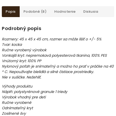
Popis
Podobné (8)
Hodnotenie
Diskusia
Podrobný popis
Rozmery: 45 x 45 x 45 cm, rozmer sa môže líšiť o +/- 5%
Tvar: kocka
Ručne vyrobený výrobok
Vonkajší kryt: nepremokavá polyesterová tkanina, 100% PES
Vnútorný kryt: 100% PP
Nylonový poťah je snímateľný a možno ho prať v práčke na 40
° C. Nepoužívajte bielidlá a silné čistiace prostriedky.
Nie v sušičke. Nežehliť.
Výhody produktu
Náplň: polystyrénové granule 1 triedy
Výrobok vhodný pre deti
Ručne vyrobené
Odnímateľný kryt
Zosilnené švy