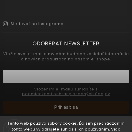
Sledovať na Instagrame
ODOBERAŤ NEWSLETTER
Vložte svoj e-mail a my Vám budeme zasielať informácie
o nových produktoch na našom e-shope.
Vložením e-mailu súhlasíte s
podmienkami ochrany osobných údajov
Prihlásiť sa
Tento web používa súbory cookie. Ďalším prechádzaním
tohto webu vyjadrujete súhlas s ich používaním. Viac
Copyright 2026
INTERMEDIC SK
. Všetky práva vyhradené.