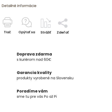
Detailné informácie
Tlač
Opýtať sa
Strážiť
Zdieľať
Doprava zdarma
s kuriérom nad 60€
Garancia kvality
produkty vyrobené na Slovensku
Poradíme vám
sme tu pre vás Po až Pi