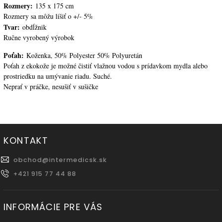
Rozmery:
135 x 175 cm
Rozmery sa môžu líšiť o +/- 5%
Tvar:
obdĺžnik
Ručne vyrobený výrobok
Poťah:
Koženka, 50% Polyester 50% Polyuretán
Poťah z ekokože je možné čistiť vlažnou vodou s prídavkom mydla alebo
prostriedku na umývanie riadu. Suché.
Neprať v práčke, nesušiť v sušičke
KONTAKT
obchod
@
intermedicsk.sk
+421 915 77 44 88
INFORMÁCIE PRE VÁS