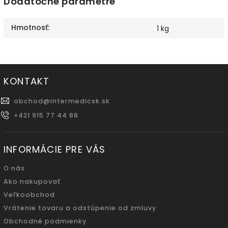
Dodatočné parametre
Hmotnosť
:
1 kg
KONTAKT
obchod
@
intermedicsk.sk
+421 915 77 44 88
INFORMÁCIE PRE VÁS
O nás
Ako nakupovať
Veľkoobchod
Vrátenie tovaru a odstúpenie od zmluvy
Obchodné podmienky