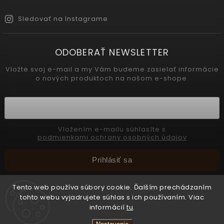
Sledovať na Instagrame
ODOBERAŤ NEWSLETTER
Vložte svoj e-mail a my Vám budeme zasielať informácie
o nových produktoch na našom e-shope.
Vložením e-mailu súhlasíte s
podmienkami ochrany osobných údajov
Prihlásiť sa
Tento web používa súbory cookie. Ďalším prechádzaním
tohto webu vyjadrujete súhlas s ich používaním. Viac
Copyright 2026
INTERMEDIC SK
. Všetky práva vyhradené.
informácií
tu
.
📢 Celozávodná dovolenka 31.7. – 8. 8. 2026.
Upraviť nastavenie cookies
Objednávky prijímame bez obmedzení, všetky