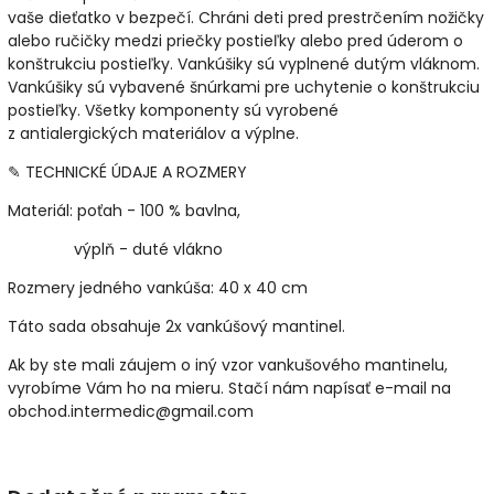
vaše dieťatko v bezpečí. Chráni deti pred prestrčením nožičky
alebo ručičky medzi priečky postieľky alebo pred úderom o
konštrukciu postieľky. Vankúšiky sú vyplnené dutým vláknom.
Vankúšiky sú vybavené šnúrkami pre uchytenie o konštrukciu
postieľky. Všetky komponenty sú vyrobené
z antialergických materiálov a výplne.
✎ TECHNICKÉ ÚDAJE A ROZMERY
Materiál: poťah - 100 % bavlna,
výplň - duté vlákno
Rozmery jedného vankúša: 40 x 40 cm
Táto sada obsahuje 2x vankúšový mantinel.
Ak by ste mali záujem o iný vzor vankušového mantinelu,
vyrobíme Vám ho na mieru. Stačí nám napísať e-mail na
obchod.intermedic@gmail.com