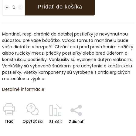
Pridať do košíka
Mantinel, resp. chránič do detskej postieľky je nevyhnutnou
súčasťou pre vaše bábätko. Vďaka tomuto mantinelu bude
vaše dieťatko v bezpečí. Chráni deti pred prestrčením nožičky
alebo ručičky medzi priečky postieľky alebo pred úderom o
konštrukciu postieľky. Vankúšiky sú vyplnené dutým vláknom.
Vankúšiky sú vybavené šnúrkami pre uchytenie o konštrukciu
postieľky. Všetky komponenty sú vyrobené z antialergických
materiálov a výplne.
Detailné informácie
Tlač
Opýtať sa
Strážiť
Zdieľať