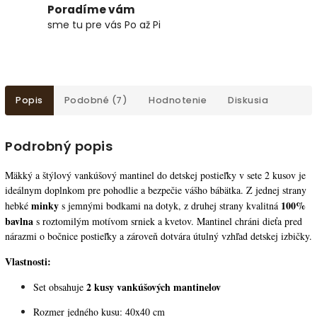
Poradíme vám
sme tu pre vás Po až Pi
Popis
Podobné (7)
Hodnotenie
Diskusia
Podrobný popis
Mäkký a štýlový vankúšový mantinel do detskej postieľky v sete 2 kusov je
ideálnym doplnkom pre pohodlie a bezpečie vášho bábätka. Z jednej strany
minky
100%
hebké
s jemnými bodkami na dotyk, z druhej strany kvalitná
bavlna
s roztomilým motívom srniek a kvetov. Mantinel chráni dieťa pred
nárazmi o bočnice postieľky a zároveň dotvára útulný vzhľad detskej izbičky.
Vlastnosti:
2 kusy vankúšových mantinelov
Set obsahuje
Rozmer jedného kusu: 40x40 cm