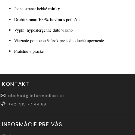
minky
Jedna strana: hebké
100% bavlna
Druhá strana:
s potlačou
Výplň: hypoalergénne duté vlákno
Viazanie pomocou šnúrok pre jednoduché upevnenie
Prateľné v práčke
KONTAKT
obchod
@
intermedicsk.sk
+421 915 77 44 88
INFORMÁCIE PRE VÁS