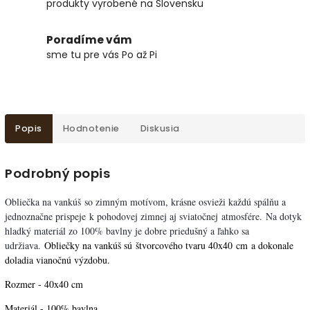
produkty vyrobené na Slovensku
Poradíme vám
sme tu pre vás Po až Pi
Popis
Hodnotenie
Diskusia
Podrobný popis
Obliečka na vankúš
so zimným motívom, krásne osvieži každú spálňu a
jednoznačne prispeje k pohodovej zimnej aj sviatočnej atmosfére.
Na dotyk
hladký materiál zo 100% bavlny je dobre priedušný a ľahko sa
udržiava
.
Obliečky na vankúš sú
štvorcového tvaru 40x40 cm
a dokonale
doladia vianočnú výzdobu.
Rozmer - 40x40 cm
Materiál - 100% bavlna