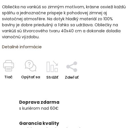
Obliečka na vankúš so zimným motívom, krásne osvieži každú
spálňu a jednoznačne prispeje k pohodovej zimnej aj
sviatočnej atmosfére. Na dotyk hladký materiál zo 100%
bavlny je dobre priedušný a ľahko sa udržiava. Obliečky na
vankúš sú štvorcového tvaru 40x40 cm a dokonale doladia
vianočnú výzdobu.
Detailné informácie
Tlač
Opýtať sa
Strážiť
Zdieľať
Doprava zdarma
s kuriérom nad 60€
Garancia kvality