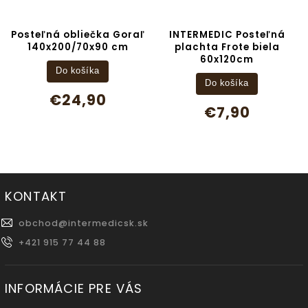
Posteľná obliečka Goraľ
INTERMEDIC Posteľná
140x200/70x90 cm
plachta Frote biela
60x120cm
Do košíka
Do košíka
€24,90
€7,90
KONTAKT
obchod
@
intermedicsk.sk
+421 915 77 44 88
INFORMÁCIE PRE VÁS