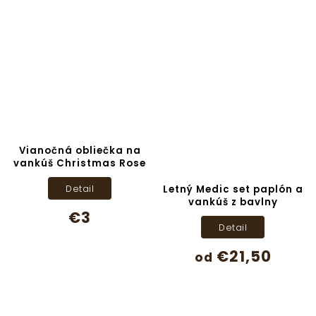
Vianočná obliečka na
vankúš Christmas Rose
Detail
Letný Medic set paplón a
vankúš z bavlny
€3
Detail
€21,50
od