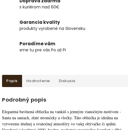
Doprava zdarma
s kuriérom nad 60€
Garancia kvality
produkty vyrobené na Slovensku
Poradíme vám
sme tu pre vás Po až Pi
Popis
Hodnotenie
Diskusia
Podrobný popis
Elegantná bavlnená obliečka na vankúš s jemným vianočným motívom -
Santa na saniach, zlaté stromčeky a vločky. Táto obliečka je ideálna na
vytvorenie útulnej a sviatočnej atmosféry vo vašej obývačke či spálni.
Vyrobená z kvalitnej 100% bavlny, poskytuje maximálny komfort a dlhú