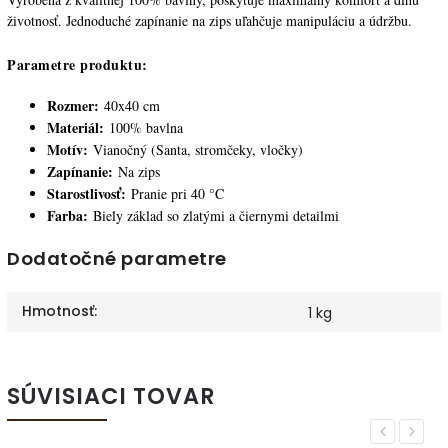
životnosť. Jednoduché zapínanie na zips uľahčuje manipuláciu a údržbu.
Parametre produktu:
Rozmer:
40x40 cm
Materiál:
100% bavlna
Motív:
Vianočný (Santa, stromčeky, vločky)
Zapínanie:
Na zips
Starostlivosť:
Pranie pri 40 °C
Farba:
Biely základ so zlatými a čiernymi detailmi
Dodatočné parametre
Hmotnosť
:
1 kg
SÚVISIACI TOVAR
Previous
Next