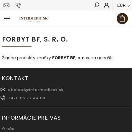
EUR
Hľadať
FORBYT BF, S. R. O.
Žiadne produkty značky
FORBYT BF, s. r. o.
sa nenašli...
KONTAKT
obchod
@
intermedicsk.sk
+421 915 77 44 88
INFORMÁCIE PRE VÁS
O nás