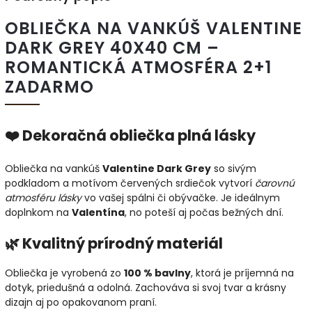
OBLIEČKA NA VANKÚŠ VALENTINE
DARK GREY 40X40 CM –
ROMANTICKÁ ATMOSFÉRA 2+1
ZADARMO
❤️ Dekoračná obliečka plná lásky
Obliečka na vankúš
Valentine Dark Grey
so sivým
podkladom a motívom červených srdiečok vytvorí
čarovnú
atmosféru lásky
vo vašej spálni či obývačke. Je ideálnym
doplnkom na
Valentína
, no poteší aj počas bežných dní.
🌿 Kvalitný prírodný materiál
Obliečka je vyrobená zo
100 % bavlny
, ktorá je príjemná na
dotyk, priedušná a odolná. Zachováva si svoj tvar a krásny
dizajn aj po opakovanom praní.