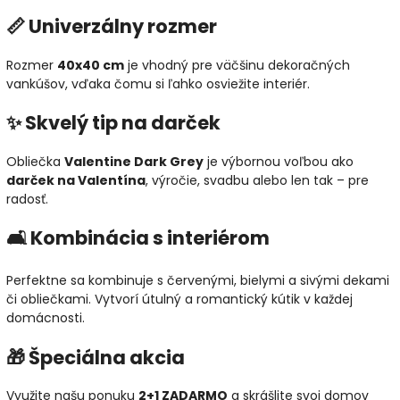
📏 Univerzálny rozmer
Rozmer
40x40 cm
je vhodný pre väčšinu dekoračných
vankúšov, vďaka čomu si ľahko osviežite interiér.
✨ Skvelý tip na darček
Obliečka
Valentine Dark Grey
je výbornou voľbou ako
darček na Valentína
, výročie, svadbu alebo len tak – pre
radosť.
🛋️ Kombinácia s interiérom
Perfektne sa kombinuje s červenými, bielymi a sivými dekami
či obliečkami. Vytvorí útulný a romantický kútik v každej
domácnosti.
🎁 Špeciálna akcia
Využite našu ponuku
2+1 ZADARMO
a skrášlite svoj domov