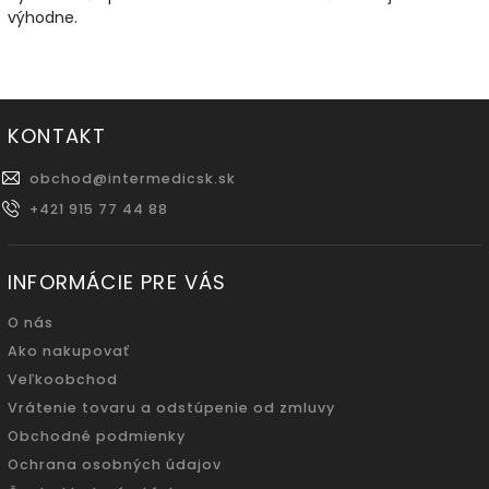
výhodne.
KONTAKT
obchod
@
intermedicsk.sk
+421 915 77 44 88
INFORMÁCIE PRE VÁS
O nás
Ako nakupovať
Veľkoobchod
Vrátenie tovaru a odstúpenie od zmluvy
Obchodné podmienky
Ochrana osobných údajov