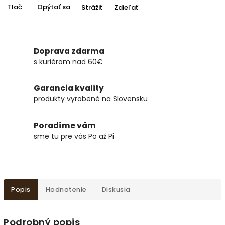
Tlač
Opýtať sa
Strážiť
Zdieľať
Doprava zdarma
s kuriérom nad 60€
Garancia kvality
produkty vyrobené na Slovensku
Poradíme vám
sme tu pre vás Po až Pi
Popis
Hodnotenie
Diskusia
Podrobný popis