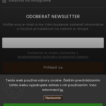
Sledovať na Instagrame
ODOBERAŤ NEWSLETTER
Vložte svoj e-mail a my Vám budeme zasielať informácie
o nových produktoch na našom e-shope.
Vložením e-mailu súhlasíte s
podmienkami ochrany osobných údajov
Prihlásiť sa
Tento web používa súbory cookie. Ďalším prechádzaním
tohto webu vyjadrujete súhlas s ich používaním. Viac
Copyright 2026
INTERMEDIC SK
. Všetky práva vyhradené.
informácií
tu
.
Upraviť nastavenie cookies
Nastavenie
Vytvořil
Shoptet