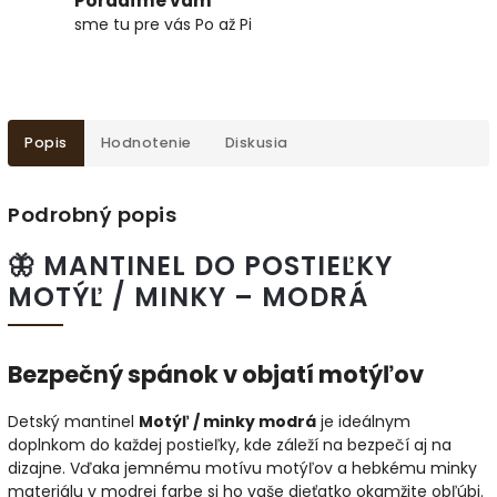
Poradíme vám
sme tu pre vás Po až Pi
Popis
Hodnotenie
Diskusia
Podrobný popis
🦋 MANTINEL DO POSTIEĽKY
MOTÝĽ / MINKY – MODRÁ
Bezpečný spánok v objatí motýľov
Detský mantinel
Motýľ / minky modrá
je ideálnym
doplnkom do každej postieľky, kde záleží na bezpečí aj na
dizajne. Vďaka jemnému motívu motýľov a hebkému minky
materiálu v modrej farbe si ho vaše dieťatko okamžite obľúbi.