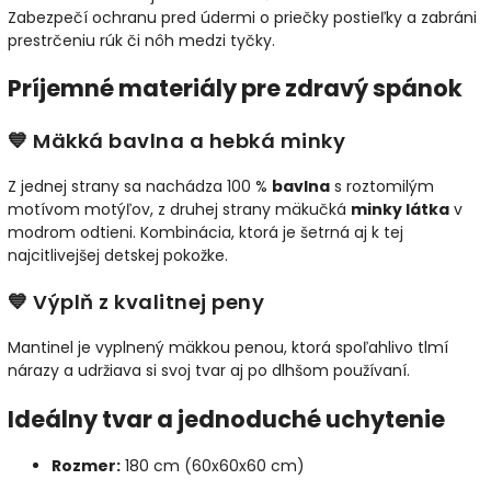
Zabezpečí ochranu pred údermi o priečky postieľky a zabráni
prestrčeniu rúk či nôh medzi tyčky.
Príjemné materiály pre zdravý spánok
💙 Mäkká bavlna a hebká minky
Z jednej strany sa nachádza 100 %
bavlna
s roztomilým
motívom motýľov, z druhej strany mäkučká
minky látka
v
modrom odtieni. Kombinácia, ktorá je šetrná aj k tej
najcitlivejšej detskej pokožke.
💙 Výplň z kvalitnej peny
Mantinel je vyplnený mäkkou penou, ktorá spoľahlivo tlmí
nárazy a udržiava si svoj tvar aj po dlhšom používaní.
Ideálny tvar a jednoduché uchytenie
Rozmer:
180 cm (60x60x60 cm)