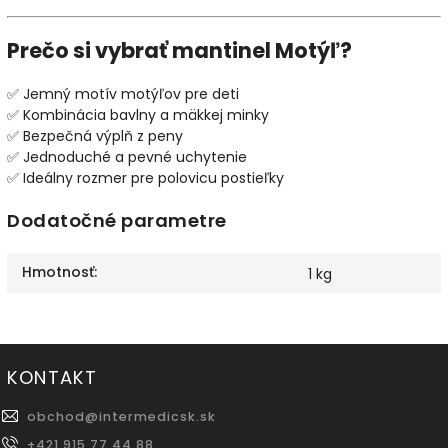
Prečo si vybrať mantinel Motýľ?
✅ Jemný motív motýľov pre deti
✅ Kombinácia bavlny a mäkkej minky
✅ Bezpečná výplň z peny
✅ Jednoduché a pevné uchytenie
✅ Ideálny rozmer pre polovicu postieľky
Dodatočné parametre
Hmotnosť
:
1 kg
KONTAKT
obchod
@
intermedicsk.sk
+421 915 77 44 88