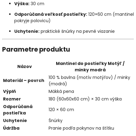
Výška:
30 cm
Odporúčaná veľkosť postieľky:
120×60 cm (mantinel
pokryje polovicu)
Uchytenie:
praktické šnúrky na pevné viazanie
Parametre produktu
Mantinel do postieľky Motýľ /
Názov
minky modrá
100 % bavlna (motív motýľov) / minky
Materiál – povrch
(modrá)
Výplň
Mäkká pena
Rozmer
180 (60x60x60 cm) × 30 cm výška
Odporúčaná
120 × 60 cm
postieľka
Uchytenie
Šnúrky
Údržba
Pranie podľa pokynov na štítku