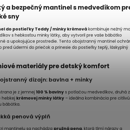
ý a bezpečný mantinel s medvedíkom pr
ké sny
el do postieľky Teddy / minky krémová
kombinuje nežný mo
kov s hebkosťou minky látky, aby vytvoril pre vaše bábätko
né a upokojujúce prostredie. Tento obojstranný mantinel ochrá
o pred údermi do priečok a prinesie do postieľky teplý, láskyplný
iové materiály pre detský komfort
ojstranný dizajn: bavlna + minky
strana je z jemnej
100 % bavlny
s potlačou medvedíkov, druhá z
e hebkej
krémovej minky látky
– ideálna kombinácia pre citlivú
u bábätka.
äkká penová výplň
tri mantinelu sa nachádza
pružná pena
, ktorá tlmí nárazy a