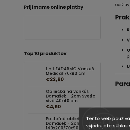
udržiav
Prijímame online platby
Prak
R
V
O
Top 10 produktov
p
U
1 + 1 ZADARMO Vankúš
Medical 70x90 cm
€22,90
Para
Obliečka na vankúš
Damašek - 2cm Svetlo
sivá 40x40 cm
€4,50
Materi
Výplň
Tento web používa
Posteľná obliečka
Damašek - 2cm Biela
Rozm
vyjadrujete súhlas 
140x200/70x90 cm