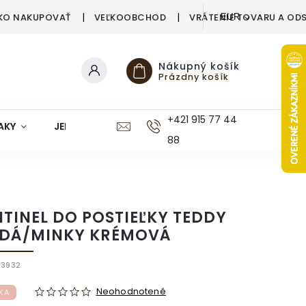
KO NAKUPOVAŤ
VEĽKOOBCHOD
VRÁTENIE TOVARU A OD
EUR
Nákupný košík
Prázdny košík
+421 915 77 44
AKY
JEDÁLEŇ
KUCHYŇA
KÚPEĽŇA
M
88
TINEL DO POSTIEĽKY TEDDY
DÁ/MINKY KRÉMOVÁ
93932
Neohodnotené
KA