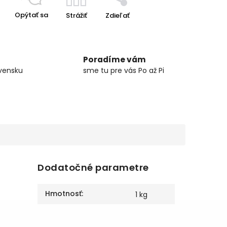
Opýtať sa
Strážiť
Zdieľať
Poradíme vám
vensku
sme tu pre vás Po až Pi
Dodatočné parametre
Hmotnosť
:
1 kg