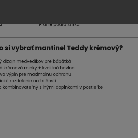
rúčaná
120 × 60 cm
eľka
enie
Šnúrky
a
Pranie podľa štítku
o si vybrať mantinel Teddy krémový?
ý dizajn medvedíkov pre bábätká
á krémová minky + kvalitná bavlna
vá výplň pre maximálnu ochranu
ické rozdelenie na tri časti
o kombinovateľný s inými doplnkami v postieľke