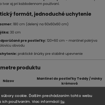
a tvar aj pri každodennom používaní.
tický formát, jednoduché uchytenie
ozmer:
180 cm (delený na 60x60x60 cm)
ýška:
30 cm
dporúčané pre postieľky:
120×60 cm – mantinel pokrýva
olovicu obvodu
chytenie:
praktické šnúrky pre stabilné upevnenie
metre produktu
Mantinel do postieľky Teddy / minky
Názov
krémová
ál – povrch
100 % bavlna (medvedíky) / minky (krémová)
Mäkká pena
 súbory cookie. Ďalším prechádzaním tohto webu
er
180 (60x60x60 cm) × 30 cm výška
s ich používaním. Viac informácií
tu
.