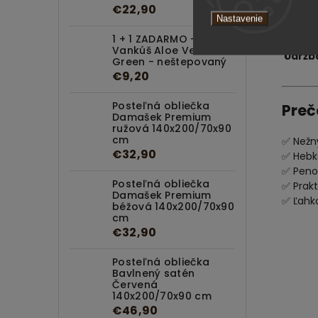
Odpo
€22,90
Nastavenie
posti
Uchyt
1 + 1 ZADARMO -
Vankúš Aloe Vera
Údržb
Green - neštepovaný
€9,20
Posteľná obliečka
Preč
Damašek Premium
ružová 140x200/70x90
cm
✅ Nežn
€32,90
✅ Hebk
✅ Peno
Posteľná obliečka
✅ Prakt
Damašek Premium
✅ Ľahk
béžová 140x200/70x90
cm
€32,90
Posteľná obliečka
Bavlnený satén
Červená
140x200/70x90 cm
€46,90