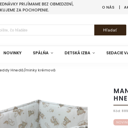
BJEDNÁVKY PRIJÍMAME BEZ OBMEDZENÍ,
O NÁS
A
AKUJEME ZA POCHOPENIE.
Hľadať
NOVINKY
SPÁLŇA
DETSKÁ IZBA
SEDACIE V
 Teddy Hnedá/minky krémová
MAN
HNE
Kód:
88
NOVIN