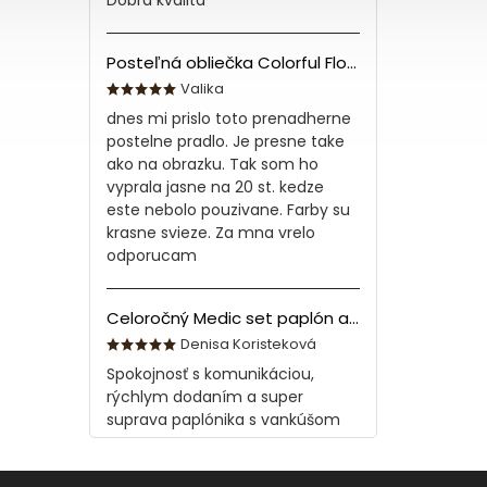
Dobra kvalita
Posteľná obliečka Colorful Flowers Modrá 140x200/70x90 cm
Valika
dnes mi prislo toto prenadherne
postelne pradlo. Je presne take
ako na obrazku. Tak som ho
vyprala jasne na 20 st. kedze
este nebolo pouzivane. Farby su
krasne svieze. Za mna vrelo
odporucam
Celoročný Medic set paplón a vankúš z bavlny
Denisa Koristeková
Spokojnosť s komunikáciou,
rýchlym dodaním a super
suprava paplónika s vankúšom