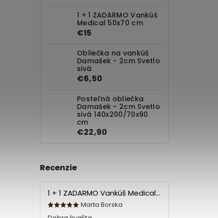
1 + 1 ZADARMO Vankúš
Medical 50x70 cm
€15
Obliečka na vankúš
Damašek - 2cm Svetlo
sivá
€6,50
Posteľná obliečka
Damašek - 2cm Svetlo
sivá 140x200/70x90
cm
€22,90
Recenzie
1 + 1 ZADARMO Vankúš Medical 70x90 cm
Marta Borska