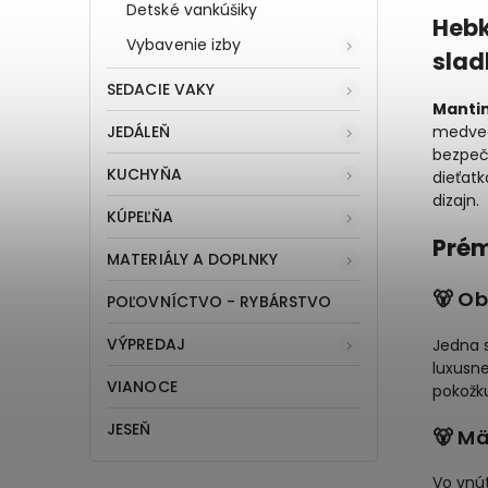
Detské vankúšiky
Hebk
Vybavenie izby
slad
SEDACIE VAKY
Mantin
JEDÁLEŇ
medvedí
bezpeč
KUCHYŇA
dieťatk
dizajn.
KÚPEĽŇA
Prém
MATERIÁLY A DOPLNKY
🐻 Ob
POĽOVNÍCTVO - RYBÁRSTVO
VÝPREDAJ
Jedna 
luxusn
VIANOCE
pokožk
JESEŇ
🐻 M
Vo vnú