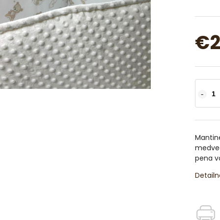
€2
Mantin
medved
pena vo
Detailn