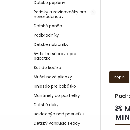
Detské paplóny
Perinky a zavinovačky pre
novorodencov
Detské pončo
Podbradníky
Detské nákrčníky
5-dielna súprava pre
bábätko
Set do kočíka
Mušelinové plienky
Popis
Hniezdo pre bábätko
Podr
Mantinely do postieľky
Detské deky
🧸 
Baldachýn nad postieľku
MIN
Detský vankúšik Teddy