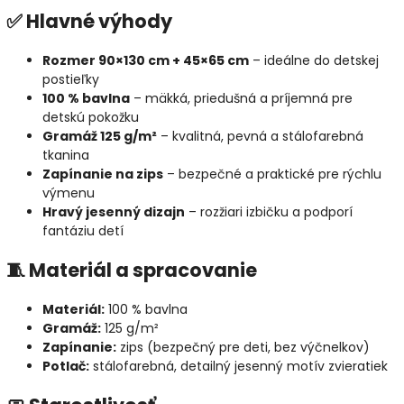
✅ Hlavné výhody
Rozmer 90×130 cm + 45×65 cm
– ideálne do detskej
postieľky
100 % bavlna
– mäkká, priedušná a príjemná pre
detskú pokožku
Gramáž 125 g/m²
– kvalitná, pevná a stálofarebná
tkanina
Zapínanie na zips
– bezpečné a praktické pre rýchlu
výmenu
Hravý jesenný dizajn
– rozžiari izbičku a podporí
fantáziu detí
🧵 Materiál a spracovanie
Materiál:
100 % bavlna
Gramáž:
125 g/m²
Zapínanie:
zips (bezpečný pre deti, bez výčnelkov)
Potlač:
stálofarebná, detailný jesenný motív zvieratiek