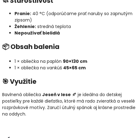
🧼 Starostlivosť
Pranie:
40 °C (odporúčame prať naruby so zapnutým
zipsom)
Žehlenie:
stredná teplota
Nepoužívať bielidlá
📦 Obsah balenia
1 × obliečka na paplón
90×130 cm
1 × obliečka na vankúš
45×65 cm
🎯 Využitie
Bavlnená obliečka
Jeseň v lese
🍂 je ideálna do detskej
postieľky pre každé dieťatko, ktoré má rado zvieratká a veselé
rozprávkové motívy. Zaručí útulný spánok aj krásne prostredie
na oddych.