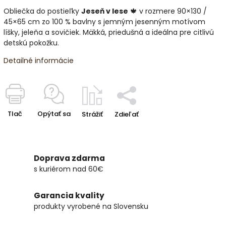
Obliečka do postieľky
Jeseň v lese
🍁 v rozmere 90×130 /
45×65 cm zo 100 % bavlny s jemným jesenným motívom
líšky, jeleňa a sovičiek. Mäkká, priedušná a ideálna pre citlivú
detskú pokožku.
Detailné informácie
Tlač
Opýtať sa
Strážiť
Zdieľať
Doprava zdarma
s kuriérom nad 60€
Garancia kvality
produkty vyrobené na Slovensku