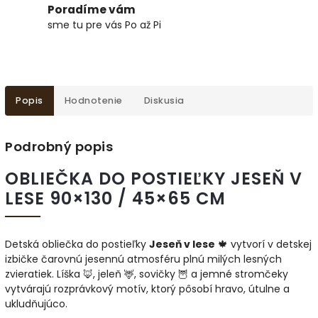
Poradíme vám
sme tu pre vás Po až Pi
Popis
Hodnotenie
Diskusia
Podrobný popis
OBLIEČKA DO POSTIEĽKY JESEŇ V
LESE 90×130 / 45×65 CM
Detská obliečka do postieľky
Jeseň v lese
🍁 vytvorí v detskej
izbičke čarovnú jesennú atmosféru plnú milých lesných
zvieratiek. Líška 🦊, jeleň 🦌, sovičky 🦉 a jemné stromčeky
vytvárajú rozprávkový motív, ktorý pôsobí hravo, útulne a
ukludňujúco.