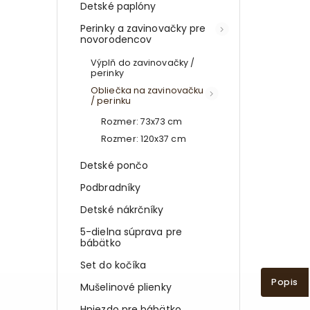
Detské paplóny
Perinky a zavinovačky pre
novorodencov
Výplň do zavinovačky /
perinky
Obliečka na zavinovačku
/ perinku
Rozmer: 73x73 cm
Rozmer: 120x37 cm
Detské pončo
Podbradníky
Detské nákrčníky
5-dielna súprava pre
bábätko
Set do kočíka
Popis
Mušelinové plienky
Hniezdo pre bábätko