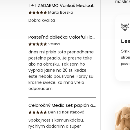
mašličk
1 + 1 ZADARMO Vankúš Medical 70x90 cm
Marta Borska
Dobra kvalita
🦌
Posteľná obliečka Colorful Flowers Modrá 140x200/70x90 cm
Les
Valika
Srnka
dnes mi prislo toto prenadherne
stro
postelne pradlo. Je presne take
jesen
ako na obrazku. Tak som ho
vyprala jasne na 20 st. kedze
este nebolo pouzivane. Farby su
krasne svieze. Za mna vrelo
odporucam
Celoročný Medic set paplón a vankúš z bavlny
Denisa Koristeková
Spokojnosť s komunikáciou,
rýchlym dodaním a super