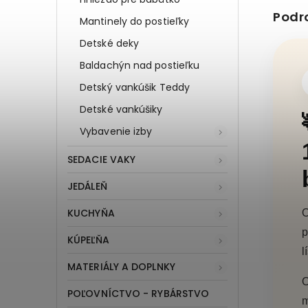
Podr
Mantinely do postieľky
Detské deky
Baldachýn nad postieľku
Detský vankúšik Teddy
Detské vankúšiky
Vybavenie izby
SEDACIE VAKY
JEDÁLEŇ
KUCHYŇA
O
p
KÚPEĽŇA
l
MATERIÁLY A DOPLNKY
O
POĽOVNÍCTVO - RYBÁRSTVO
m