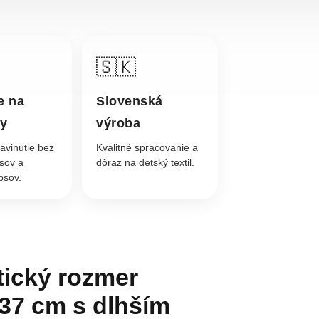
🇸🇰
e na
Slovenská
ky
výroba
avinutie bez
Kvalitné spracovanie a
psov a
dôraz na detský textil.
psov.
tický rozmer
37 cm s dlhším