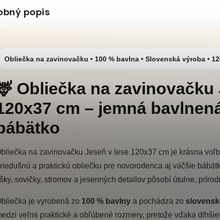
obný popis
Obliečka na zavinovačku • 100 % bavlna • Slovenská výroba • 1
🦌 Obliečka na zavinovačku 
120x37 cm – jemná bavlnená
bábätko
bliečka na zavinovačku Jeseň v lese 120x37 cm je krásna voľba 
riedušnú a praktickú obliečku pre novorodenca aj väčšie bábätko
íšky, sovičky, stromov a jesenných detailov pôsobí útulne, prír
bliečka je vyrobená zo
100 % bavlny
a pochádza zo
slovensk
edzi veľmi praktické a obľúbené rozmery, pretože vďaka dlhš