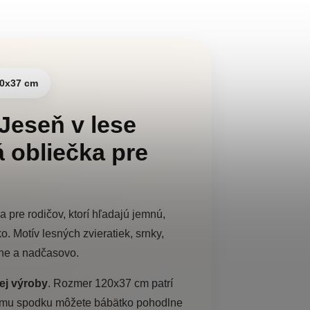
20x37 cm
Jeseň v lese
 obliečka pre
pre rodičov, ktorí hľadajú jemnú,
. Motív lesných zvieratiek, srnky,
odne a nadčasovo.
ej výroby
. Rozmer 120x37 cm patrí
iemu spodku môžete bábätko pohodlne