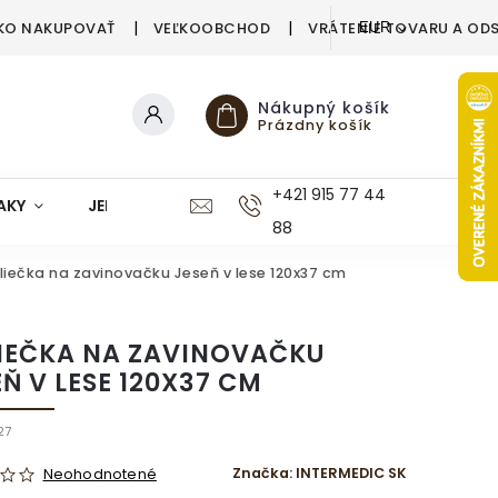
KO NAKUPOVAŤ
VEĽKOOBCHOD
VRÁTENIE TOVARU A OD
EUR
Nákupný košík
Prázdny košík
+421 915 77 44
AKY
JEDÁLEŇ
KUCHYŇA
KÚPEĽŇA
M
88
liečka na zavinovačku Jeseň v lese 120x37 cm
IEČKA NA ZAVINOVAČKU
EŇ V LESE 120X37 CM
27
Značka:
INTERMEDIC SK
Neohodnotené