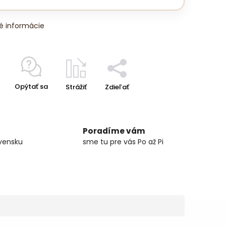
é informácie
Opýtať sa
Strážiť
Zdieľať
Poradíme vám
vensku
sme tu pre vás Po až Pi