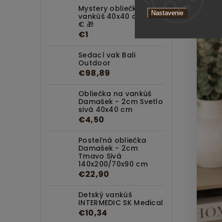
Mystery obliečka na
Nastavenie
vankúš 40x40 cm za 1
€ 🎁
€1
Sedací vak Bali
Outdoor
€98,89
Obliečka na vankúš
Damašek - 2cm Svetlo
sivá 40x40 cm
€4,50
Posteľná obliečka
Damašek - 2cm
Tmavo Sivá
140x200/70x90 cm
€22,90
Detský vankúš
INTERMEDIC SK Medical
€10,34