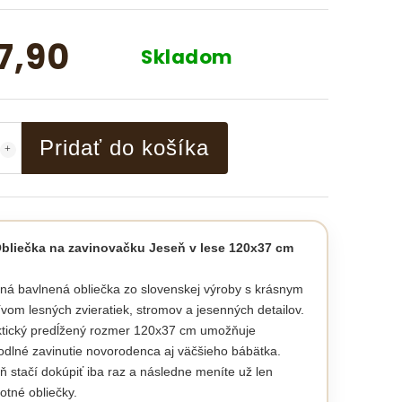
7,90
Skladom
Pridať do košíka
Obliečka na zavinovačku Jeseň v lese 120x37 cm
á bavlnená obliečka zo slovenskej výroby s krásnym
vom lesných zvieratiek, stromov a jesenných detailov.
ktický predĺžený rozmer 120x37 cm umožňuje
dlné zavinutie novorodenca aj väčšieho bábätka.
ň stačí dokúpiť iba raz a následne meníte už len
tné obliečky.