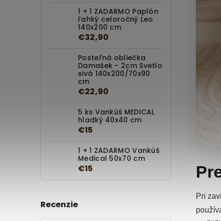
1 + 1 ZADARMO Paplón
ľahký celoročný Leo
140x200 cm
€32,90
Posteľná obliečka
Damašek - 2cm Svetlo
sivá 140x200/70x90
cm
€22,90
5 ks Vankúš MEDICAL
hladký 40x40 cm
€15
1 + 1 ZADARMO Vankúš
Medical 50x70 cm
Pre
€15
Pri zav
Recenzie
používa