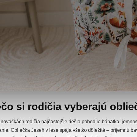
čo si rodičia vyberajú obli
inovačkách rodičia najčastejšie riešia pohodlie bábätka, jemnos
nie. Obliečka Jeseň v lese spája všetko dôležité – príjemnú ba