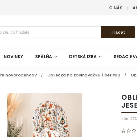
O NÁS
A
Hľadať
NOVINKY
SPÁLŇA
DETSKÁ IZBA
SEDACIE V
pre novorodencov
/
Obliečka na zavinovačku / perinku
/
Ob
OBL
JES
Kód:
271