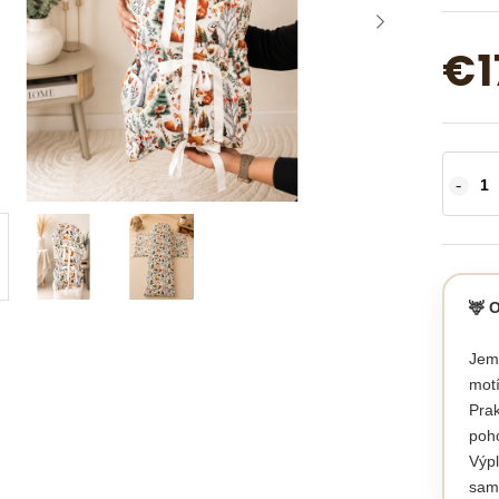
€1
🦌 
Jemn
motí
Pra
poho
Výpl
samo