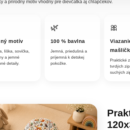
y a prírodný motív vhodný pre dievčatká aj chlapčekov.
🌿
🎀
ný motív
100 % bavlna
Viazani
mašlič
, líška, sovička,
Jemná, priedušná a
my a jemné
príjemná k detskej
Praktické z
né detaily.
pokožke.
tvrdých zi
suchých zi
Prak
120x