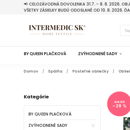
📢 CELOZÁVODNÁ DOVOLENKA 31.7. – 8. 8. 2026. O
VŠETKY ZÁSIELKY BUDÚ ODOSLANÉ OD 10. 8. 2026. Ď
BY QUEEN PLAČKOVÁ
ZVÝHODNENÉ SADY
Domov
/
Spálňa
/
Posteľné obliečky
/
Oblie
Kategórie
€4,90
–28 %
BY QUEEN PLAČKOVÁ
ZVÝHODNENÉ SADY