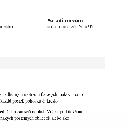
Poradíme vám
vensku
sme tu pre vás Po až Pi
 s nádherným motívom fialových makov. Tento
 každú posteľ, pohovku či kreslo.
priedušná a zároveň odolná. Vďaka praktickému
ovnakých posteľných obliečok alebo ako