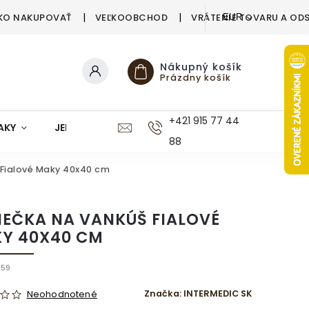
KO NAKUPOVAŤ
VEĽKOOBCHOD
VRÁTENIE TOVARU A OD
EUR
Nákupný košík
Prázdny košík
+421 915 77 44
AKY
JEDÁLEŇ
KUCHYŇA
KÚPEĽŇA
M
88
 Fialové Maky 40x40 cm
IEČKA NA VANKÚŠ FIALOVÉ
Y 40X40 CM
459
Značka:
INTERMEDIC SK
Neohodnotené