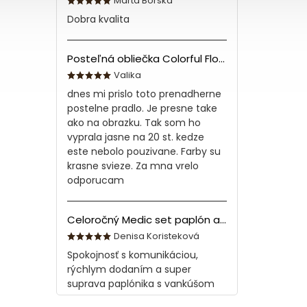
Marta Borska
Dobra kvalita
Posteľná obliečka Colorful Flowers Modrá 140x200/70x90 cm
Valika
dnes mi prislo toto prenadherne
postelne pradlo. Je presne take
ako na obrazku. Tak som ho
vyprala jasne na 20 st. kedze
este nebolo pouzivane. Farby su
krasne svieze. Za mna vrelo
odporucam
Celoročný Medic set paplón a vankúš z bavlny
Denisa Koristeková
Spokojnosť s komunikáciou,
rýchlym dodaním a super
suprava paplónika s vankúšom