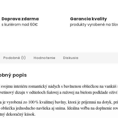
Doprava zdarma
Garancia kvality
s kuriérom nad 60€
produkty vyrobené na Slo
Podobné (1)
Hodnotenie
Diskusia
obný popis
 svojmu interiéru romantický nádych s bavlnenou obliečkou na vankúš
etinový dizajn v odtieňoch fialovej a ružovej na bielom podklade oživí
a je vyrobená zo 100 % kvalitnej bavlny, ktorá je príjemná na dotyk, 
a obliečka jednoducho navlieka aj sníma. Ideálna voľba na doplnenie r
tný dekoračný kúsok.