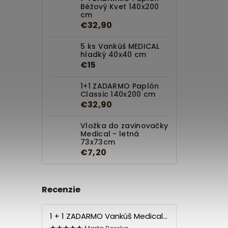
Béžový Kvet 140x200
cm
€32,90
5 ks Vankúš MEDICAL
hladký 40x40 cm
€15
1+1 ZADARMO Paplón
Classic 140x200 cm
€32,90
Vložka do zavinovačky
Medical - letná
73x73cm
€7,20
Recenzie
1 + 1 ZADARMO Vankúš Medical 70x90 cm