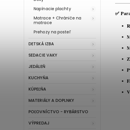
Napínacie plachty
✅
Par
Matrace + Chrániče na
matrace
R
Prehozy na posteľ
M
DETSKÁ IZBA
M
SEDACIE VAKY
Z
JEDÁLEŇ
P
KUCHYŇA
F
KÚPEĽŇA
V
MATERIÁLY A DOPLNKY
POĽOVNÍCTVO - RYBÁRSTVO
VÝPREDAJ