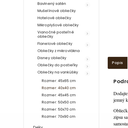
Bavlnený satén
Mušelínové obliečky
Hotelové obliečky
Mikroplyšové obliečky
Vianočné posteľné
obliečky
Flanelové obliečky
Obliečky z mikrovlákna
Disney obliečky
Popis
Obliečky do postieľky
Obliečky na vankúšiky
Podr
Rozmer: 45x65 cm
Rozmer: 40x40 cm
Dodajte
Rozmer: 45x45 cm
jemný kv
Rozmer: 50x50 cm
Rozmer: 50x70 cm
Obliečk
Rozmer: 70x90 cm
zipsu s
samosta
Deky