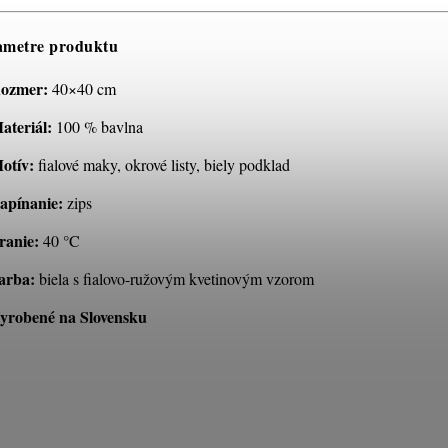
ametre produktu
ozmer:
40×40 cm
ateriál:
100 % bavlna
otív:
fialové maky, okrové listy, biely podklad
apínanie:
zips
ranie:
40 °C
arba:
biela s fialovo-ružovým kvetinovým vzorom
yrobené na Slovensku