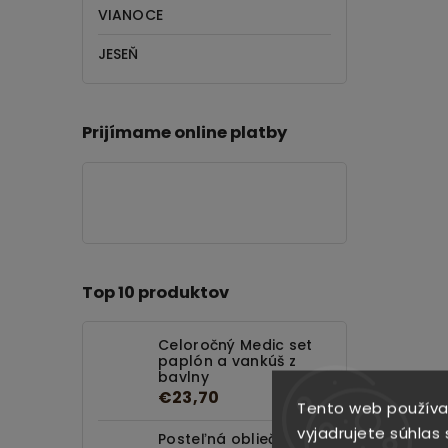
VIANOCE
JESEŇ
Prijímame online platby
Top 10 produktov
Celoročný Medic set
paplón a vankúš z
bavlny
€23,70
Tento web používa
vyjadrujete súhlas 
Posteľná obliečka