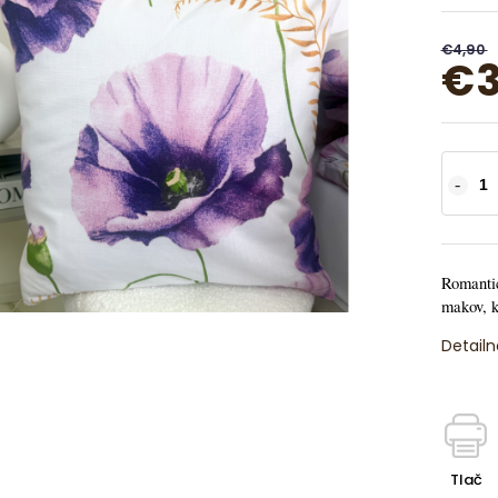
€4,90
€3
Romantic
makov, k
Detailn
Tlač