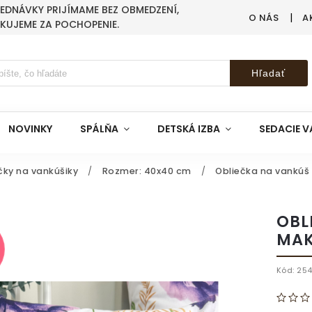
BJEDNÁVKY PRIJÍMAME BEZ OBMEDZENÍ,
O NÁS
A
AKUJEME ZA POCHOPENIE.
Hľadať
NOVINKY
SPÁLŇA
DETSKÁ IZBA
SEDACIE V
čky na vankúšiky
/
Rozmer: 40x40 cm
/
Obliečka na vankúš
OBL
MAK
Kód:
25