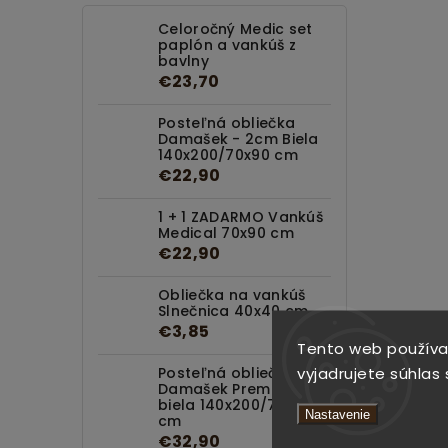
Celoročný Medic set
paplón a vankúš z
bavlny
€23,70
Posteľná obliečka
Damašek - 2cm Biela
140x200/70x90 cm
€22,90
1 + 1 ZADARMO Vankúš
Medical 70x90 cm
€22,90
Obliečka na vankúš
Slnečnica 40x40 cm
€3,85
Tento web používa
vyjadrujete súhlas 
Posteľná obliečka
Damašek Premium
biela 140x200/70x90
Nastavenie
cm
€32,90