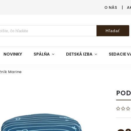
O NÁS
A
Hľadať
NOVINKY
SPÁLŇA
DETSKÁ IZBA
SEDACIE V
ník Marine
POD