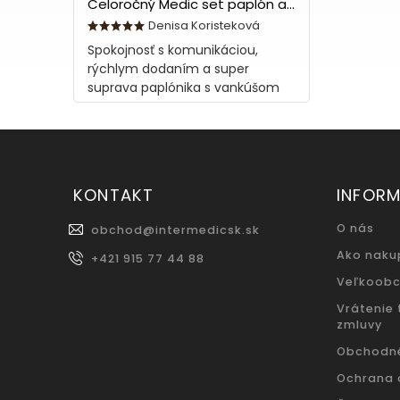
Celoročný Medic set paplón a vankúš z bavlny
Denisa Koristeková
Spokojnosť s komunikáciou,
rýchlym dodaním a super
suprava paplónika s vankúšom
KONTAKT
INFORM
O nás
obchod
@
intermedicsk.sk
Ako naku
+421 915 77 44 88
Veľkoob
Vrátenie
zmluvy
Obchodn
Ochrana 