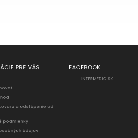
ÁCIE PRE VÁS
FACEBOOK
INTERMEDIC SK
povať
chod
 tovaru a odstúpenie od
é podmienky
osobných údajov