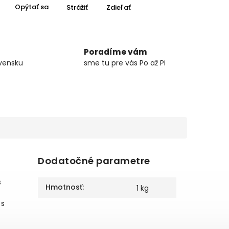
Opýtať sa
Strážiť
Zdieľať
Poradíme vám
vensku
sme tu pre vás Po až Pi
Dodatočné parametre
s
Hmotnosť
:
1 kg
 s