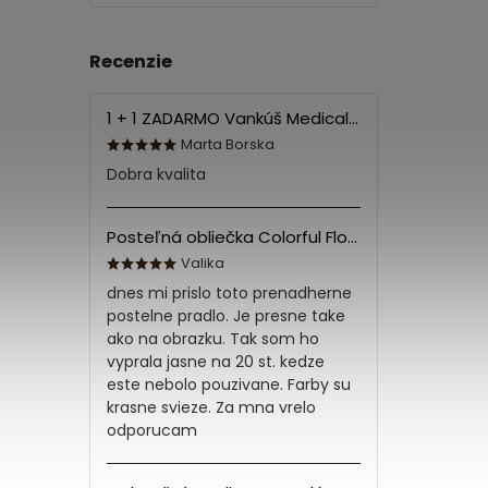
Recenzie
1 + 1 ZADARMO Vankúš Medical 70x90 cm
Marta Borska
Dobra kvalita
Posteľná obliečka Colorful Flowers Modrá 140x200/70x90 cm
Valika
dnes mi prislo toto prenadherne
postelne pradlo. Je presne take
ako na obrazku. Tak som ho
vyprala jasne na 20 st. kedze
este nebolo pouzivane. Farby su
krasne svieze. Za mna vrelo
odporucam