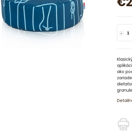
€2
Klasick
aplikác
ako pod
zariade
dieťaťo
granule
Detailn