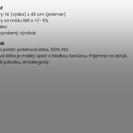
sť
y: 14 (výška) x 45 cm (priemer)
 sa môžu líšiť o +/- 5%
alec
vyrobený výrobok
ál
í poťah: poťahová látka, 100% PES
á látka je mäkký úplet s hladkou textúrou. Príjemný na dotyk,
i pokožku, antialergický.