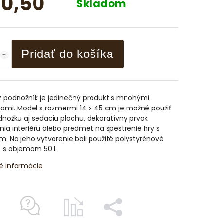
0,50
Skladom
Pridať do košíka
ý podnožník je jedinečný produkt s mnohými
iami. Model s rozmermi 14 x 45 cm je možné použiť
nožku aj sedaciu plochu, dekoratívny prvok
nia interiéru alebo predmet na spestrenie hry s
m. Na jeho vytvorenie boli použité polystyrénové
 s objemom 50 l.
é informácie