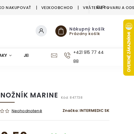
KO NAKUPOVAŤ
VEĽKOOBCHOD
VRÁTENIE TOVARU A OD
EUR
Nákupný košík
Prázdny košík
+421 915 77 44
AKY
JEDÁLEŇ
KUCHYŇA
KÚPEĽŇA
M
88
NOŽNÍK MARINE
Kód:
847738
Značka:
INTERMEDIC SK
Neohodnotené