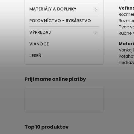
Veľko
MATERIÁLY A DOPLNKY
Rozmer
POĽOVNÍCTVO - RYBÁRSTVO
Rozmery
Tvar: v
VÝPREDAJ
Ručne 
Materi
VIANOCE
Vonkajš
JESEŇ
Poťahov
nedrážd
Prijímame online platby
Top 10 produktov