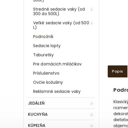
Stredné sedacie vaky (od
300 do 500L)
Veľké sedacie vaky (od 500
L)
Podnožník
Sedacie lopty
Taburetky
Pre domácich miláčikov
Popis
Príslušenstvo
Ovčie kožušiny
Podr
Reklamné sedacie vaky
Klasick
JEDÁLEŇ
rozmer
dekorat
KUCHYŇA
dieťaťo
KÚPEĽŇA
objemo