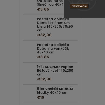
Obliečka na vankúš
Slnečnica 40x40 cm
Nastavenie
€3,85
Posteľná obliečka
Damašek Premium
biela 140x200/70x90
cm
€32,90
Posteľná obliečka
Dubai na vankúšik
40x40 cm
€3,85
1+1 ZADARMO Paplón
Béžový Kvet 140x200
cm
€32,90
5 ks Vankúš MEDICAL
hladký 40x40 cm
€15