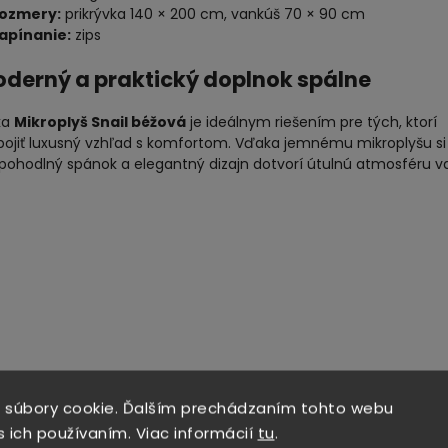
ozmery:
prikrývka 140 × 200 cm, vankúš 70 × 90 cm
apínanie:
zips
oderný a praktický doplnok spálne
ka
Mikroplyš Snail béžová
je ideálnym riešením pre tých, ktorí
pojiť luxusný vzhľad s komfortom. Vďaka jemnému mikroplyšu si
 pohodlný spánok a elegantný dizajn dotvorí útulnú atmosféru v
 súbory cookie. Ďalším prechádzaním tohto webu
s ich používaním. Viac informácií
tu
.