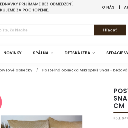
BJEDNÁVKY PRIJÍMAME BEZ OBMEDZENÍ,
O NÁS
A
AKUJEME ZA POCHOPENIE.
Hľadať
NOVINKY
SPÁLŇA
DETSKÁ IZBA
SEDACIE V
plyšové obliečky
/
Posteľná obliečka Mikroplyš Snail - béžov
POS
SNA
CM
Kód:
64