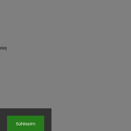
ašej
Súhlasím