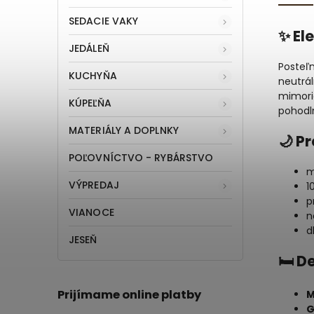
SEDACIE VAKY
✨ El
JEDÁLEŇ
Posteľ
KUCHYŇA
neutrál
mimori
KÚPEĽŇA
pohodl
MATERIÁLY A DOPLNKY
🌙 P
POĽOVNÍCTVO - RYBÁRSTVO
m
VÝPREDAJ
1
p
VIANOCE
n
d
JESEŇ
🛏 D
Prijímame online platby
M
G