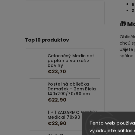
R
Z
🎁 M
Oblieč
Top 10 produktov
chcú s
užijete
Celoročný Medic set
spálne.
paplón a vankúš z
bavlny
€23,70
Posteľná obliečka
Damašek - 2cm Biela
140x200/70x90 cm
€22,90
1 + 1 ZADARMO Vankúš
Medical 70x90 cm
Tento web používa
€22,90
vyjadrujete súhlas 