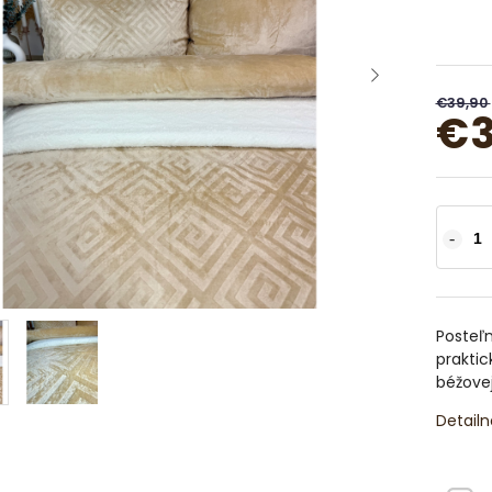
€39,90
€3
Posteľn
praktic
béžovej
Detailn