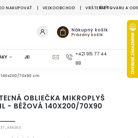
KO NAKUPOVAŤ
VEĽKOOBCHOD
VRÁTENIE TOVARU A OD
EUR
Nákupný košík
Prázdny košík
+421 915 77 44
AKY
JEDÁLEŇ
KUCHYŇA
KÚPEĽŇA
M
88
á 140x200/70x90 cm
TEĽNÁ OBLIEČKA MIKROPLYŠ
IL - BÉŽOVÁ 140X200/70X90
737_A9A350