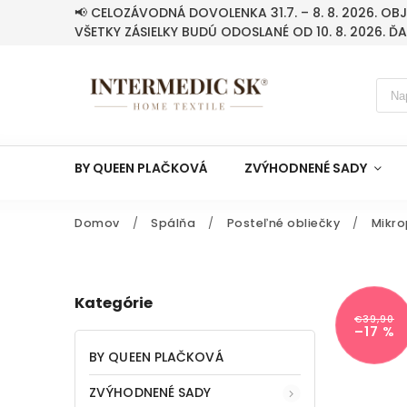
📢 CELOZÁVODNÁ DOVOLENKA 31.7. – 8. 8. 2026. O
VŠETKY ZÁSIELKY BUDÚ ODOSLANÉ OD 10. 8. 2026. Ď
BY QUEEN PLAČKOVÁ
ZVÝHODNENÉ SADY
Domov
/
Spálňa
/
Posteľné obliečky
/
Mikro
Kategórie
€39,90
–17 %
BY QUEEN PLAČKOVÁ
ZVÝHODNENÉ SADY