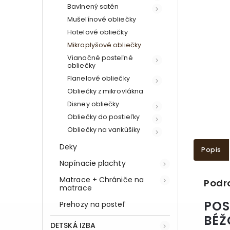
Bavlnený satén
Mušelínové obliečky
Hotelové obliečky
Mikroplyšové obliečky
Vianočné posteľné
obliečky
Flanelové obliečky
Obliečky z mikrovlákna
Disney obliečky
Obliečky do postieľky
Obliečky na vankúšiky
Deky
Popis
Napínacie plachty
Matrace + Chrániče na
Podr
matrace
POS
Prehozy na posteľ
BÉŽ
DETSKÁ IZBA