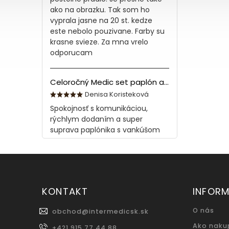
ako na obrazku. Tak som ho
vyprala jasne na 20 st. kedze
este nebolo pouzivane. Farby su
krasne svieze. Za mna vrelo
odporucam
Celoročný Medic set paplón a vankúš z bavlny
Denisa Koristeková
Spokojnosť s komunikáciou,
rýchlym dodaním a super
suprava paplónika s vankúšom
KONTAKT
INFORM
O nás
obchod
@
intermedicsk.sk
Ako naku
+421 915 77 44 88