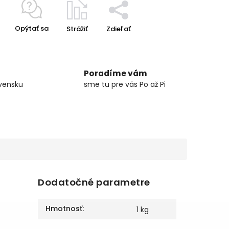
Opýtať sa
Strážiť
Zdieľať
Poradíme vám
vensku
sme tu pre vás Po až Pi
Dodatočné parametre
Hmotnosť
:
1 kg