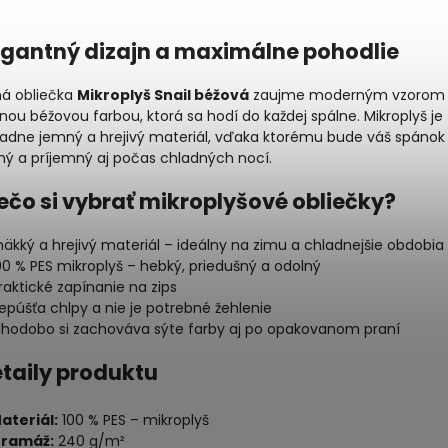
egantný dizajn a maximálne pohodlie
ná obliečka
Mikroplyš Snail béžová
zaujme moderným vzorom
nou béžovou farbou, ktorá sa hodí do každej spálne. Mikroplyš je
adne jemný a hrejivý materiál, vďaka ktorému bude váš spánok
ný a príjemný aj počas chladných nocí.
rečo si vybrať mikroplyšové obliečky?
äkký a hrejivý materiál – ideálny na zimu a chladnejšie obdobia
00 % PES mikroplyš – hebký, priedušný a odolný
raktické zapínanie na zips
epúšťa chlpy a nie je potrebné žehlenie
lhodobo si zachováva sýte farby aj po opakovanom praní
etaily produktu
ateriál:
100 % PES – mikroplyš
ramáž:
240 g/m²