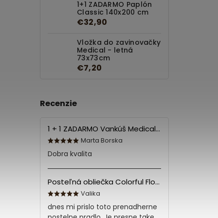
1+1 ZADARMO Paplón
Classic 140x200 cm
€32,90
Vložka do zavinovačky
Medical - letná
73x73cm
€7,20
Recenzie
1 + 1 ZADARMO Vankúš Medical 70x90 cm
Marta Borska
Dobra kvalita
Posteľná obliečka Colorful Flowers Modrá 140x200/70x90 cm
Valika
dnes mi prislo toto prenadherne
postelne pradlo. Je presne take