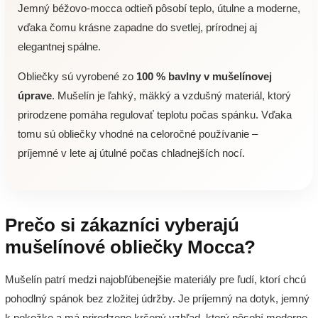
Jemný béžovo-mocca odtieň pôsobí teplo, útulne a moderne,
vďaka čomu krásne zapadne do svetlej, prírodnej aj
elegantnej spálne.
Obliečky sú vyrobené zo
100 % bavlny v mušelínovej
úprave
. Mušelín je ľahký, mäkký a vzdušný materiál, ktorý
prirodzene pomáha regulovať teplotu počas spánku. Vďaka
tomu sú obliečky vhodné na celoročné používanie –
príjemné v lete aj útulné počas chladnejších nocí.
Prečo si zákazníci vyberajú
mušelínové obliečky Mocca?
Mušelín patrí medzi najobľúbenejšie materiály pre ľudí, ktorí chcú
pohodlný spánok bez zložitej údržby. Je príjemný na dotyk, jemný
k pokožke a má prirodzene krčený vzhľad, ktorý pôsobí moderne