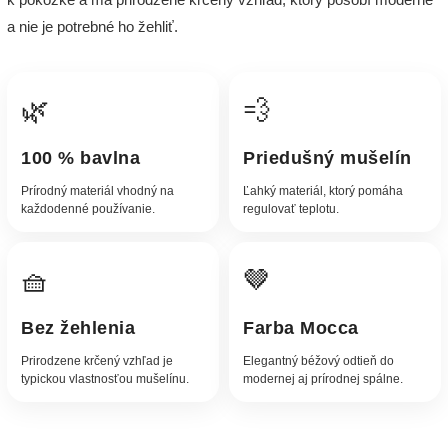
a nie je potrebné ho žehliť.
🌿
💨
100 % bavlna
Priedušný mušelín
Prírodný materiál vhodný na
Ľahký materiál, ktorý pomáha
každodenné používanie.
regulovať teplotu.
🧺
🤎
Bez žehlenia
Farba Mocca
Prirodzene krčený vzhľad je
Elegantný béžový odtieň do
typickou vlastnosťou mušelínu.
modernej aj prírodnej spálne.