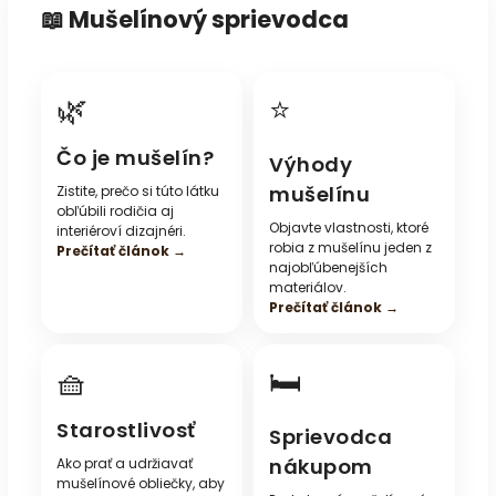
📖 Mušelínový sprievodca
🌿
⭐
Čo je mušelín?
Výhody
mušelínu
Zistite, prečo si túto látku
obľúbili rodičia aj
Objavte vlastnosti, ktoré
interiéroví dizajnéri.
robia z mušelínu jeden z
Prečítať článok →
najobľúbenejších
materiálov.
Prečítať článok →
🧺
🛏️
Starostlivosť
Sprievodca
nákupom
Ako prať a udržiavať
mušelínové obliečky, aby