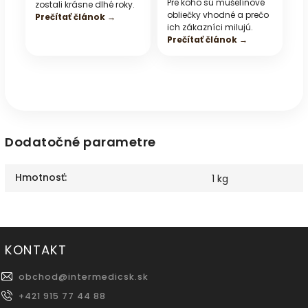
Pre koho sú mušelínové
zostali krásne dlhé roky.
obliečky vhodné a prečo
Prečítať článok →
ich zákazníci milujú.
Prečítať článok →
Dodatočné parametre
Hmotnosť
:
1 kg
KONTAKT
obchod
@
intermedicsk.sk
+421 915 77 44 88