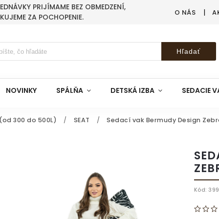
BJEDNÁVKY PRIJÍMAME BEZ OBMEDZENÍ,
O NÁS
A
AKUJEME ZA POCHOPENIE.
Hľadať
NOVINKY
SPÁLŇA
DETSKÁ IZBA
SEDACIE V
(od 300 do 500L)
/
SEAT
/
Sedací vak Bermudy Design Zebr
SED
ZEB
Kód:
39