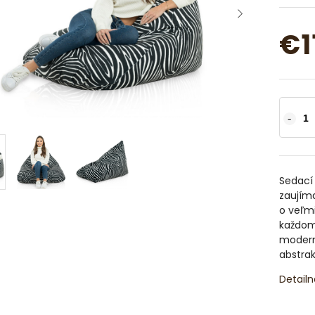
€1
Sedací
zaujíma
o veľmi
každom 
moderný
abstrak
Detailn