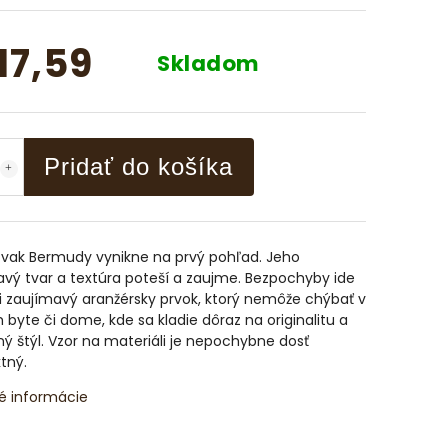
17,59
Skladom
Pridať do košíka
 vak Bermudy vynikne na prvý pohľad. Jeho
vý tvar a textúra poteší a zaujme. Bezpochyby ide
 zaujímavý aranžérsky prvok, ktorý nemôže chýbať v
byte či dome, kde sa kladie dôraz na originalitu a
 štýl. Vzor na materiáli je nepochybne dosť
tný.
é informácie