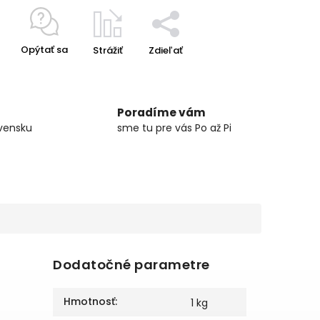
Opýtať sa
Strážiť
Zdieľať
Poradíme vám
vensku
sme tu pre vás Po až Pi
Dodatočné parametre
Hmotnosť
:
1 kg