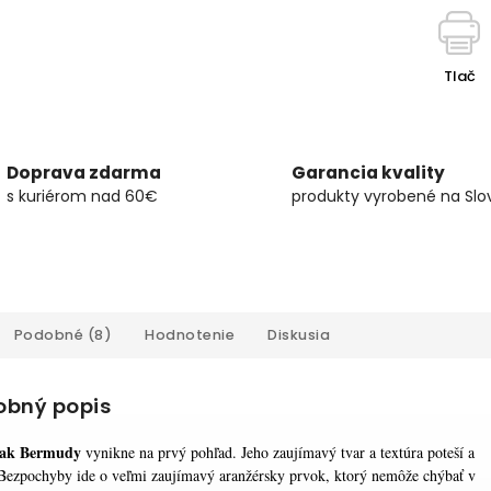
Tlač
Doprava zdarma
Garancia kvality
s kuriérom nad 60€
produkty vyrobené na Slo
Podobné (8)
Hodnotenie
Diskusia
obný popis
vak Bermudy
vynikne na prvý pohľad. Jeho zaujímavý tvar a textúra poteší a
Bezpochyby ide o veľmi zaujímavý aranžérsky prvok, ktorý nemôže chýbať v