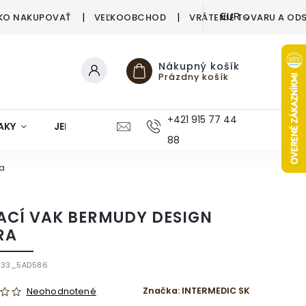
KO NAKUPOVAŤ
VEĽKOOBCHOD
VRÁTENIE TOVARU A OD
EUR
Nákupný košík
Prázdny košík
+421 915 77 44
AKY
JEDÁLEŇ
KUCHYŇA
KÚPEĽŇA
M
88
a
ACÍ VAK BERMUDY DESIGN
RA
933_5AD586
Značka:
INTERMEDIC SK
Neohodnotené