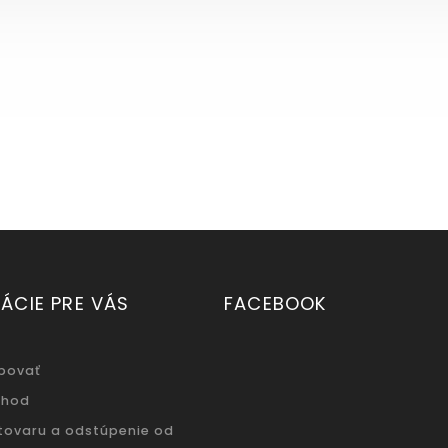
ÁCIE PRE VÁS
FACEBOOK
povať
chod
 tovaru a odstúpenie od