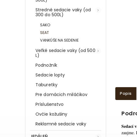
Stredné sedacie vaky (od
300 do 500L)
SAKO
SEAT
VANKÚŠE NA SEDENIE
Veľké sedacie vaky (od 500
L)
Podnožník
Sedacie lopty
Taburetky
Popis
Pre domácich miláčikov
Príslušenstvo
Podr
Ovčie kožušiny
Reklamné sedacie vaky
Sedací 
zaujme. 
JEDÁLEŇ