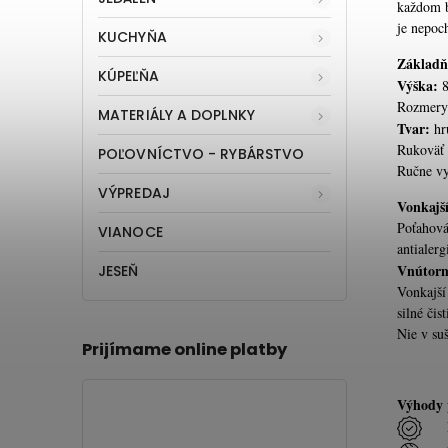
každom b
je nepoc
KUCHYŇA
Základň
KÚPEĽŇA
Výška:
Rozmery 
MATERIÁLY A DOPLNKY
Tvar:
hr
Rukoväť 
POĽOVNÍCTVO - RYBÁRSTVO
Ručne v
VÝPREDAJ
Vonkajš
Poťahová
VIANOCE
antialerg
Vnútorn
JESEŇ
Vonkajší
silné čis
Nie v suš
Prijímame online platby
Výhody 