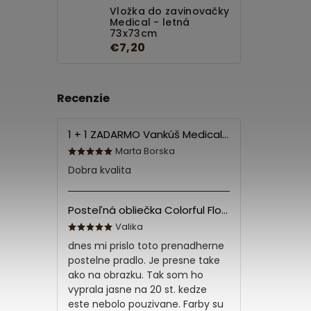
Vložka do zavinovačky
Medical - letná
73x73cm
€7,20
Recenzie
1 + 1 ZADARMO Vankúš Medical 70x90 cm
Marta Borska
Dobra kvalita
Posteľná obliečka Colorful Flowers Modrá 140x200/70x90 cm
Valika
dnes mi prislo toto prenadherne
postelne pradlo. Je presne take
ako na obrazku. Tak som ho
vyprala jasne na 20 st. kedze
este nebolo pouzivane. Farby su