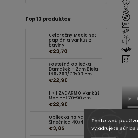
Top 10 produktov
Celoročný Medic set
paplón a vankúš z
bavlny
€23,70
Posteľná obliečka
Damašek - 2cm Biela
140x200/70x90 cm
€22,90
1 + 1 ZADARMO Vankúš
Medical 70x90 cm
€22,90
Obliečka na vankúš
Tento web používa
Slnečnica 40x40 cm
vyjadrujete súhlas 
€3,85