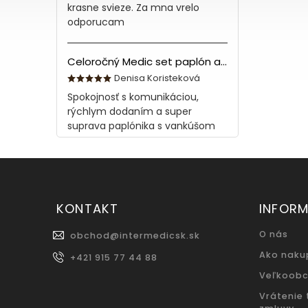
krasne svieze. Za mna vrelo
odporucam
Celoročný Medic set paplón a vankúš z bavlny
Denisa Koristeková
Spokojnosť s komunikáciou,
rýchlym dodaním a super
suprava paplónika s vankúšom
KONTAKT
INFORM
O nás
obchod
@
intermedicsk.sk
Ako naku
+421 915 77 44 88
Veľkoob
Vrátenie