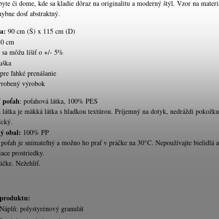
yte či dome, kde sa kladie dôraz na originalitu a moderný štýl. Vzor na materi
hybne dosť abstraktný.
a:
90 cm (Š) x 115 cm (D)
80 cm
sa môžu líšiť o +/- 5%
uška
pre ľahké prenášanie
yrobený výrobok
í poťah
: poťahová látka, 100% PES
 látka je mäkká látka s hladkou textúrou. Príjemný na dotyk, nedráždi pokožku
ický.
ý obal:
100% PP
 poťah je snímateľný a možno ho prať v práčke na 30°C. Nepoužívajte bielidlá a
tiace prostriedky.
ičke. Nežehliť.
produktu:
Náplň: polystyrénový granulát